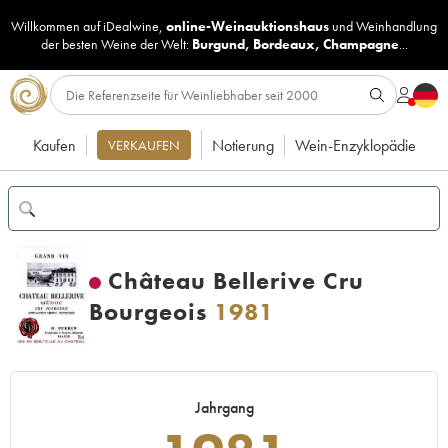
Willkommen auf iDealwine,
online-Weinauktionshaus
und
Weinhandlung
der besten Weine der Welt:
Burgund
,
Bordeaux
,
Champagne
...
Kaufen
Notierung
Wein-Enzyklopädie
VERKAUFEN
Château Bellerive Cru
Bourgeois
1981
Jahrgang