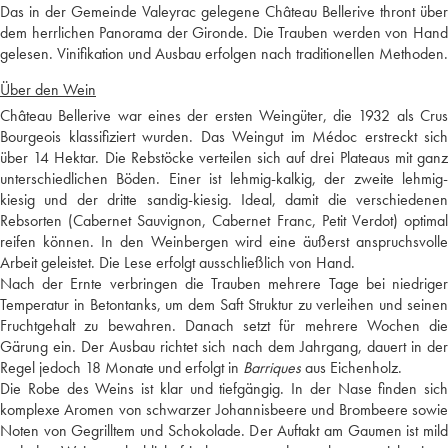
Das in der Gemeinde Valeyrac gelegene Château Bellerive thront über
dem herrlichen Panorama der Gironde. Die Trauben werden von Hand
gelesen. Vinifikation und Ausbau erfolgen nach traditionellen Methoden.
Über den Wein
Château Bellerive war eines der ersten Weingüter, die 1932 als Crus
Bourgeois klassifiziert wurden. Das Weingut im Médoc erstreckt sich
über 14 Hektar. Die Rebstöcke verteilen sich auf drei Plateaus mit ganz
unterschiedlichen Böden. Einer ist lehmig-kalkig, der zweite lehmig-
kiesig und der dritte sandig-kiesig. Ideal, damit die verschiedenen
Rebsorten (Cabernet Sauvignon, Cabernet Franc, Petit Verdot) optimal
reifen können. In den Weinbergen wird eine äußerst anspruchsvolle
Arbeit geleistet. Die Lese erfolgt ausschließlich von Hand.
Nach der Ernte verbringen die Trauben mehrere Tage bei niedriger
Temperatur in Betontanks, um dem Saft Struktur zu verleihen und seinen
Fruchtgehalt zu bewahren. Danach setzt für mehrere Wochen die
Gärung ein. Der Ausbau richtet sich nach dem Jahrgang, dauert in der
Regel jedoch 18 Monate und erfolgt in
Barriques
aus Eichenholz.
Die Robe des Weins ist klar und tiefgängig. In der Nase finden sich
komplexe Aromen von schwarzer Johannisbeere und Brombeere sowie
Noten von Gegrilltem und Schokolade. Der Auftakt am Gaumen ist mild