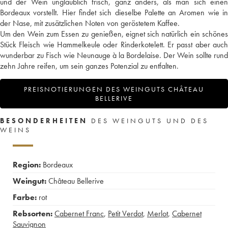
und der Wein unglaublich frisch, ganz anders, als man sich einen
Bordeaux vorstellt. Hier findet sich dieselbe Palette an Aromen wie in
der Nase, mit zusätzlichen Noten von geröstetem Kaffee.
Um den Wein zum Essen zu genießen, eignet sich natürlich ein schönes
Stück Fleisch wie Hammelkeule oder Rinderkotelett. Er passt aber auch
wunderbar zu Fisch wie Neunauge à la Bordelaise. Der Wein sollte rund
zehn Jahre reifen, um sein ganzes Potenzial zu entfalten.
PREISNOTIERUNGEN DES WEINGUTS CHÂTEAU
BELLERIVE
BESONDERHEITEN
DES WEINGUTS UND DES
WEINS
Region:
Bordeaux
Weingut:
Château Bellerive
Farbe:
rot
Rebsorten:
Cabernet Franc
,
Petit Verdot
,
Merlot
,
Cabernet
Sauvignon