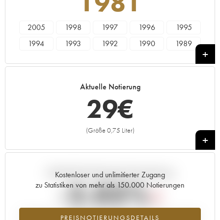
1981
2005
1998
1997
1996
1995
1994
1993
1992
1990
1989
1988
1987
1986
1985
1984
1983
1982
1981
1980
1979
Aktuelle Notierung
1978
29
€
(Größe 0,75 Liter)
+
Aktuelle Entwicklung der Preisnotierung
Kostenloser und unlimitierter Zugang
-2.03%
zu Statistiken von mehr als 150.000 Notierungen
Preisabfall des Jahrgangs 1981 im Jahr 2026 im Vergleich zum Jahr
PREISNOTIERUNGSDETAILS