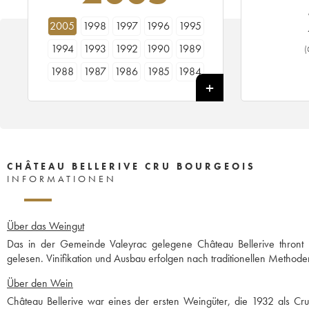
2005
1998
1997
1996
1995
1994
1993
1992
1990
1989
(
1988
1987
1986
1985
1984
1983
1982
1981
1980
1979
1978
CHÂTEAU BELLERIVE CRU BOURGEOIS
INFORMATIONEN
Über das Weingut
Das in der Gemeinde Valeyrac gelegene Château Bellerive thron
gelesen. Vinifikation und Ausbau erfolgen nach traditionellen Methode
Über den Wein
Château Bellerive war eines der ersten Weingüter, die 1932 als Cru