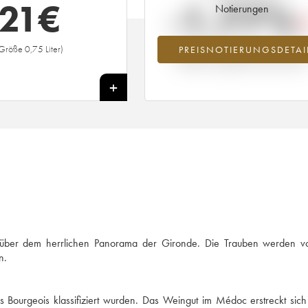
21
€
-1.77%
Notierungen
Größe 0,75 Liter)
PREISNOTIERUNGSDETAI
Preisabfall des Jahrgangs 2005 im Ja
2026 im Vergleich zum Jahr 2025
+
t über dem herrlichen Panorama der Gironde. Die Trauben werden 
n.
s Bourgeois klassifiziert wurden. Das Weingut im Médoc erstreckt sic