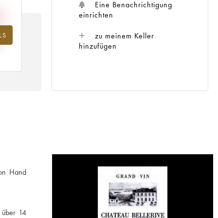
Eine Benachrichtigung
einrichten
zu meinem Keller
LS
hr
hinzufügen
von Hand
h über 14