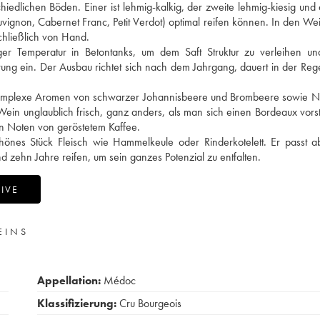
hiedlichen Böden. Einer ist lehmig-kalkig, der zweite lehmig-kiesig und d
uvignon, Cabernet Franc, Petit Verdot) optimal reifen können. In den W
schließlich von Hand.
er Temperatur in Betontanks, um dem Saft Struktur zu verleihen un
ng ein. Der Ausbau richtet sich nach dem Jahrgang, dauert in der Reg
ch komplexe Aromen von schwarzer Johannisbeere und Brombeere sowie 
in unglaublich frisch, ganz anders, als man sich einen Bordeaux vorste
hen Noten von geröstetem Kaffee.
önes Stück Fleisch wie Hammelkeule oder Rinderkotelett. Er passt a
 zehn Jahre reifen, um sein ganzes Potenzial zu entfalten.
IVE
EINS
Appellation:
Médoc
Klassifizierung:
Cru Bourgeois