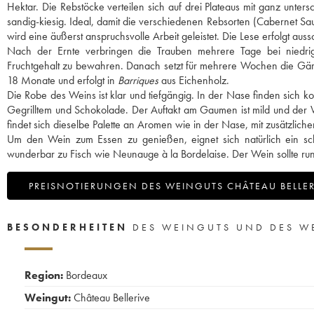
Hektar. Die Rebstöcke verteilen sich auf drei Plateaus mit ganz untersc
sandig-kiesig. Ideal, damit die verschiedenen Rebsorten (Cabernet Sa
wird eine äußerst anspruchsvolle Arbeit geleistet. Die Lese erfolgt aus
Nach der Ernte verbringen die Trauben mehrere Tage bei niedrig
Fruchtgehalt zu bewahren. Danach setzt für mehrere Wochen die Gäru
18 Monate und erfolgt in
Barriques
aus Eichenholz.
Die Robe des Weins ist klar und tiefgängig. In der Nase finden si
Gegrilltem und Schokolade. Der Auftakt am Gaumen ist mild und der We
findet sich dieselbe Palette an Aromen wie in der Nase, mit zusätzlic
Um den Wein zum Essen zu genießen, eignet sich natürlich ein sch
wunderbar zu Fisch wie Neunauge à la Bordelaise. Der Wein sollte rund
PREISNOTIERUNGEN DES WEINGUTS CHÂTEAU BELLER
BESONDERHEITEN
DES WEINGUTS UND DES W
Region:
Bordeaux
Weingut:
Château Bellerive