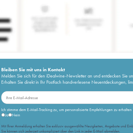
Bleiben Sie mit uns in Kontakt
Melden Sie sich für den iDealwine-Newsletter an und entdecken Sie u
Erhalten Sie direkt in Ihr Postfach handverlesene Neuentdeckungen, lim
Ich stimme dem E-Mail-Tracking zu, um personalisierte Empfehlungen zu erhalten
Ja
Nein
Mit Ihrer Anmeldung erhalten Sie exklusiv ausgewählte Neuigkeiten, Angebote und Einb
Sie können sich jederzeit unkompliziert über den Link in jeder E-Mail abmelden.