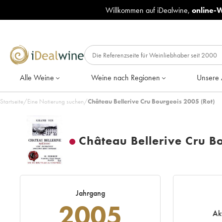
Willkommen auf iDealwine,
online-
Alle Weine
Weine nach Regionen
Unsere 
Startseite
/
Eine Notierung suchen
/
Château Bellerive Cru Bourgeois 2005 (Rot)
Château Bellerive Cru B
Jahrgang
2005
Ak