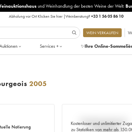
Weinauktionshaus
und
Weinhandlung der besten Weine der Welt:
Bu
Abholung vor Ort
Klicken Sie hier
|
Weinberatung?
+33 1 56 05 86 10
W
WEIN VERKAUFEN
Auktionen
Services +
✨
Ihre Online-Sommeliè
ourgeois
2005
Aktuelle Entwicklung der
Kostenloser und unlimitierter Zug
tuelle Notierung
Preisnotierung
zu Statistiken von mehr als 150.