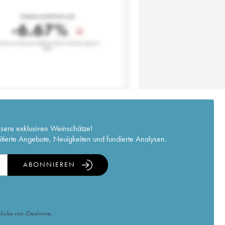
nsere exklusiven Weinschätze!
itierte Angebote, Neuigkeiten und fundierte Analysen.
ABONNIEREN
licke von iDealwine.