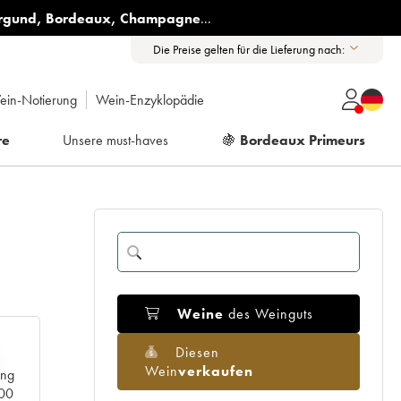
rgund
,
Bordeaux
,
Champagne
...
Die Preise gelten für die Lieferung nach:
ein-Notierung
Wein-Enzyklopädie
re
Unsere must-haves
🍇
Bordeaux Primeurs
Weine
des Weinguts
Diesen
Wein
verkaufen
ang
000