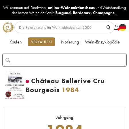
Willkommen auf iDealwine,
online-Weinauktionshaus
und
Weinhandlung
der besten Weine der Welt:
Burgund
,
Bordeaux
,
Champagne
...
Kaufen
Notierung
Wein-Enzyklopädie
VERKAUFEN
Château Bellerive Cru
Bourgeois
1984
Jahrgang