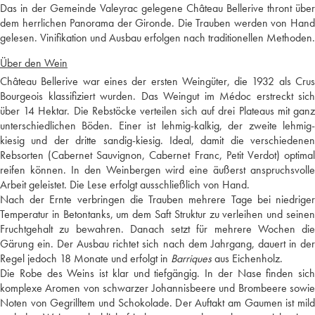
Das in der Gemeinde Valeyrac gelegene Château Bellerive thront über
dem herrlichen Panorama der Gironde. Die Trauben werden von Hand
gelesen. Vinifikation und Ausbau erfolgen nach traditionellen Methoden.
Über den Wein
Château Bellerive war eines der ersten Weingüter, die 1932 als Crus
Bourgeois klassifiziert wurden. Das Weingut im Médoc erstreckt sich
über 14 Hektar. Die Rebstöcke verteilen sich auf drei Plateaus mit ganz
unterschiedlichen Böden. Einer ist lehmig-kalkig, der zweite lehmig-
kiesig und der dritte sandig-kiesig. Ideal, damit die verschiedenen
Rebsorten (Cabernet Sauvignon, Cabernet Franc, Petit Verdot) optimal
reifen können. In den Weinbergen wird eine äußerst anspruchsvolle
Arbeit geleistet. Die Lese erfolgt ausschließlich von Hand.
Nach der Ernte verbringen die Trauben mehrere Tage bei niedriger
Temperatur in Betontanks, um dem Saft Struktur zu verleihen und seinen
Fruchtgehalt zu bewahren. Danach setzt für mehrere Wochen die
Gärung ein. Der Ausbau richtet sich nach dem Jahrgang, dauert in der
Regel jedoch 18 Monate und erfolgt in
Barriques
aus Eichenholz.
Die Robe des Weins ist klar und tiefgängig. In der Nase finden sich
komplexe Aromen von schwarzer Johannisbeere und Brombeere sowie
Noten von Gegrilltem und Schokolade. Der Auftakt am Gaumen ist mild