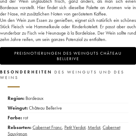
und der Wein unglaublich frisch, ganz anders, als man sich einen
Bordeaux vorstellt. Hier findet sich dieselbe Palette an Aromen wie in
der Nase, mit zusätzlichen Noten von geröstetem Kaffee.
Um den Wein zum Essen zu genießen, eignet sich natürlich ein schönes
Stück Fleisch wie Hammelkeule oder Rinderkotelett. Er passt aber auch
wunderbar zu Fisch wie Neunauge à la Bordelaise. Der Wein sollte rund
zehn Jahre reifen, um sein ganzes Potenzial zu entfalten.
PREISNOTIERUNGEN DES WEINGUTS CHÂTEAU
BELLERIVE
BESONDERHEITEN
DES WEINGUTS UND DES
WEINS
Region:
Bordeaux
Weingut:
Château Bellerive
Farbe:
rot
Rebsorten:
Cabernet Franc
,
Petit Verdot
,
Merlot
,
Cabernet
Sauvignon