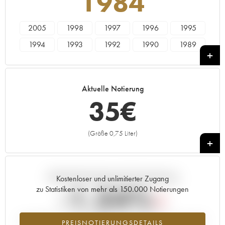
1984
2005
1998
1997
1996
1995
1994
1993
1992
1990
1989
1988
1987
1986
1985
1984
1983
1982
1981
1980
1979
Aktuelle Notierung
1978
35
€
(Größe 0,75 Liter)
+
Aktuelle Entwicklung der Preisnotierung
Kostenloser und unlimitierter Zugang
-1.34%
zu Statistiken von mehr als 150.000 Notierungen
Preisabfall des Jahrgangs 1984 im Jahr 2026 im Vergleich zum Jahr
PREISNOTIERUNGSDETAILS