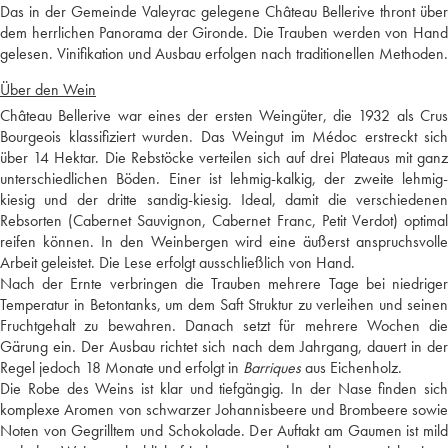
Das in der Gemeinde Valeyrac gelegene Château Bellerive thront über
dem herrlichen Panorama der Gironde. Die Trauben werden von Hand
gelesen. Vinifikation und Ausbau erfolgen nach traditionellen Methoden.
Über den Wein
Château Bellerive war eines der ersten Weingüter, die 1932 als Crus
Bourgeois klassifiziert wurden. Das Weingut im Médoc erstreckt sich
über 14 Hektar. Die Rebstöcke verteilen sich auf drei Plateaus mit ganz
unterschiedlichen Böden. Einer ist lehmig-kalkig, der zweite lehmig-
kiesig und der dritte sandig-kiesig. Ideal, damit die verschiedenen
Rebsorten (Cabernet Sauvignon, Cabernet Franc, Petit Verdot) optimal
reifen können. In den Weinbergen wird eine äußerst anspruchsvolle
Arbeit geleistet. Die Lese erfolgt ausschließlich von Hand.
Nach der Ernte verbringen die Trauben mehrere Tage bei niedriger
Temperatur in Betontanks, um dem Saft Struktur zu verleihen und seinen
Fruchtgehalt zu bewahren. Danach setzt für mehrere Wochen die
Gärung ein. Der Ausbau richtet sich nach dem Jahrgang, dauert in der
Regel jedoch 18 Monate und erfolgt in
Barriques
aus Eichenholz.
Die Robe des Weins ist klar und tiefgängig. In der Nase finden sich
komplexe Aromen von schwarzer Johannisbeere und Brombeere sowie
Noten von Gegrilltem und Schokolade. Der Auftakt am Gaumen ist mild