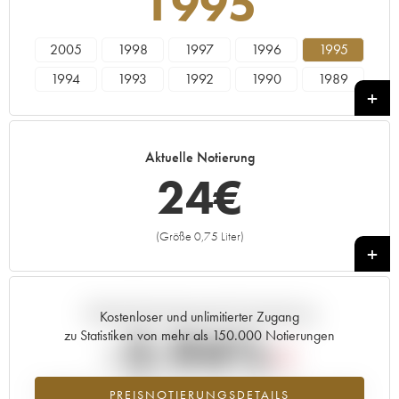
1995
2005
1998
1997
1996
1995
1994
1993
1992
1990
1989
1988
1987
1986
1985
1984
1983
1982
1981
1980
1979
Aktuelle Notierung
1978
24
€
(Größe 0,75 Liter)
+
Aktuelle Entwicklung der Preisnotierung
Kostenloser und unlimitierter Zugang
-2.94%
zu Statistiken von mehr als 150.000 Notierungen
Preisabfall des Jahrgangs 1995 im Jahr 2026 im Vergleich zum Jahr
PREISNOTIERUNGSDETAILS