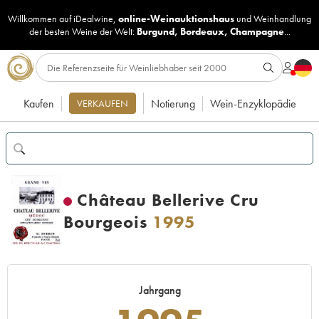
Willkommen auf iDealwine,
online-Weinauktionshaus
und
Weinhandlung
der besten Weine der Welt:
Burgund
,
Bordeaux
,
Champagne
...
Kaufen
Notierung
Wein-Enzyklopädie
VERKAUFEN
Château Bellerive Cru
Bourgeois
1995
Jahrgang