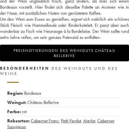
und der Wein unglaublich frisch, ganz anders, als man sich einen
Bordeaux vorstellt. Hier findet sich dieselbe Palette an Aromen wie in
der Nase, mit zusätzlichen Noten von geröstetem Kaffee.
Um den Wein zum Essen zu genießen, eignet sich natürlich ein schönes
Stück Fleisch wie Hammelkeule oder Rinderkotelett. Er passt aber auch
wunderbar zu Fisch wie Neunauge à la Bordelaise. Der Wein sollte rund
zehn Jahre reifen, um sein ganzes Potenzial zu entfalten.
PREISNOTIERUNGEN DES WEINGUTS CHÂTEAU
BELLERIVE
BESONDERHEITEN
DES WEINGUTS UND DES
WEINS
Region:
Bordeaux
Weingut:
Château Bellerive
Farbe:
rot
Rebsorten:
Cabernet Franc
,
Petit Verdot
,
Merlot
,
Cabernet
Sauvignon