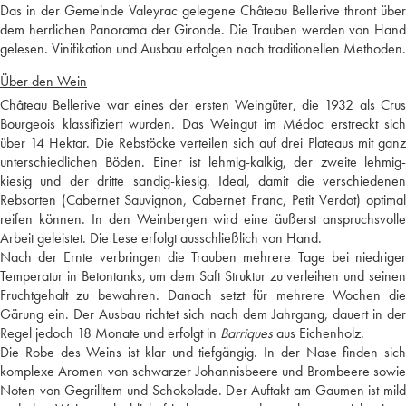
Das in der Gemeinde Valeyrac gelegene Château Bellerive thront über
dem herrlichen Panorama der Gironde. Die Trauben werden von Hand
gelesen. Vinifikation und Ausbau erfolgen nach traditionellen Methoden.
Über den Wein
Château Bellerive war eines der ersten Weingüter, die 1932 als Crus
Bourgeois klassifiziert wurden. Das Weingut im Médoc erstreckt sich
über 14 Hektar. Die Rebstöcke verteilen sich auf drei Plateaus mit ganz
unterschiedlichen Böden. Einer ist lehmig-kalkig, der zweite lehmig-
kiesig und der dritte sandig-kiesig. Ideal, damit die verschiedenen
Rebsorten (Cabernet Sauvignon, Cabernet Franc, Petit Verdot) optimal
reifen können. In den Weinbergen wird eine äußerst anspruchsvolle
Arbeit geleistet. Die Lese erfolgt ausschließlich von Hand.
Nach der Ernte verbringen die Trauben mehrere Tage bei niedriger
Temperatur in Betontanks, um dem Saft Struktur zu verleihen und seinen
Fruchtgehalt zu bewahren. Danach setzt für mehrere Wochen die
Gärung ein. Der Ausbau richtet sich nach dem Jahrgang, dauert in der
Regel jedoch 18 Monate und erfolgt in
Barriques
aus Eichenholz.
Die Robe des Weins ist klar und tiefgängig. In der Nase finden sich
komplexe Aromen von schwarzer Johannisbeere und Brombeere sowie
Noten von Gegrilltem und Schokolade. Der Auftakt am Gaumen ist mild