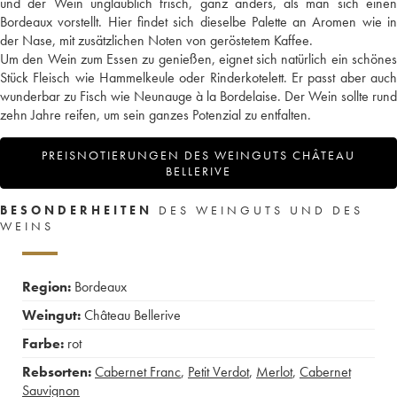
und der Wein unglaublich frisch, ganz anders, als man sich einen
Bordeaux vorstellt. Hier findet sich dieselbe Palette an Aromen wie in
der Nase, mit zusätzlichen Noten von geröstetem Kaffee.
Um den Wein zum Essen zu genießen, eignet sich natürlich ein schönes
Stück Fleisch wie Hammelkeule oder Rinderkotelett. Er passt aber auch
wunderbar zu Fisch wie Neunauge à la Bordelaise. Der Wein sollte rund
zehn Jahre reifen, um sein ganzes Potenzial zu entfalten.
PREISNOTIERUNGEN DES WEINGUTS CHÂTEAU
BELLERIVE
BESONDERHEITEN
DES WEINGUTS UND DES
WEINS
Region:
Bordeaux
Weingut:
Château Bellerive
Farbe:
rot
Rebsorten:
Cabernet Franc
,
Petit Verdot
,
Merlot
,
Cabernet
Sauvignon