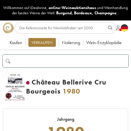
Willkommen auf iDealwine,
online-Weinauktionshaus
und
Weinhandlung
der besten Weine der Welt:
Burgund
,
Bordeaux
,
Champagne
...
Kaufen
Notierung
Wein-Enzyklopädie
VERKAUFEN
Château Bellerive Cru
Bourgeois
1980
Jahrgang