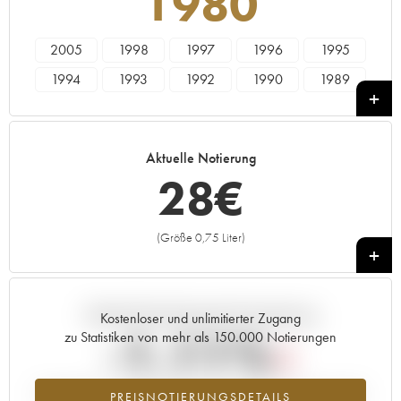
1980
2005
1998
1997
1996
1995
1994
1993
1992
1990
1989
1988
1987
1986
1985
1984
1983
1982
1981
1980
1979
Aktuelle Notierung
1978
28
€
(Größe 0,75 Liter)
+
Aktuelle Entwicklung der Preisnotierung
Kostenloser und unlimitierter Zugang
-1.11%
zu Statistiken von mehr als 150.000 Notierungen
Preisabfall des Jahrgangs 1980 im Jahr 2026 im Vergleich zum Jahr
PREISNOTIERUNGSDETAILS