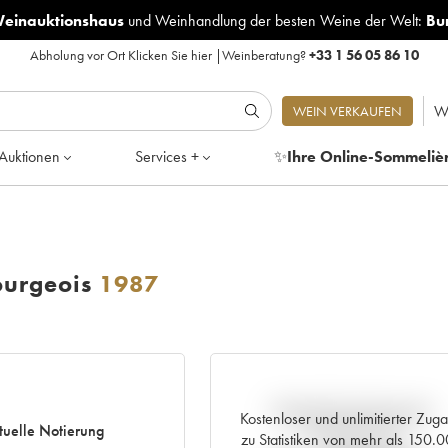
Weinauktionshaus
und
Weinhandlung der besten Weine der Welt:
Bu
Abholung vor Ort
Klicken Sie hier
|
Weinberatung?
+33 1 56 05 86 10
W
WEIN VERKAUFEN
Auktionen
Services +
✨
Ihre Online-Sommeliè
ourgeois
1987
Aktuelle Entwicklung der
Kostenloser und unlimitierter Zug
tuelle Notierung
Preisnotierung
zu Statistiken von mehr als 150.