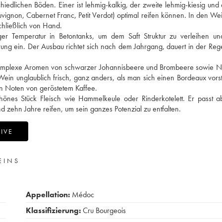
hiedlichen Böden. Einer ist lehmig-kalkig, der zweite lehmig-kiesig und d
uvignon, Cabernet Franc, Petit Verdot) optimal reifen können. In den W
schließlich von Hand.
er Temperatur in Betontanks, um dem Saft Struktur zu verleihen un
ng ein. Der Ausbau richtet sich nach dem Jahrgang, dauert in der Reg
ch komplexe Aromen von schwarzer Johannisbeere und Brombeere sowie 
in unglaublich frisch, ganz anders, als man sich einen Bordeaux vorste
hen Noten von geröstetem Kaffee.
önes Stück Fleisch wie Hammelkeule oder Rinderkotelett. Er passt a
 zehn Jahre reifen, um sein ganzes Potenzial zu entfalten.
IVE
EINS
Appellation:
Médoc
Klassifizierung:
Cru Bourgeois