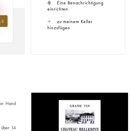
Eine Benachrichtigung
einrichten
zu meinem Keller
LS
hr
hinzufügen
von Hand
h über 14