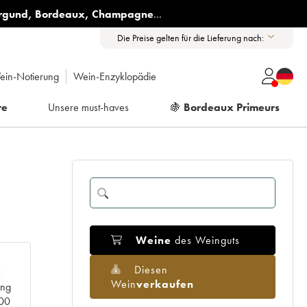
rgund
,
Bordeaux
,
Champagne
...
Die Preise gelten für die Lieferung nach:
ein-Notierung
Wein-Enzyklopädie
re
Unsere must-haves
🍇
Bordeaux Primeurs
Weine
des Weinguts
Diesen
Wein
verkaufen
ang
000