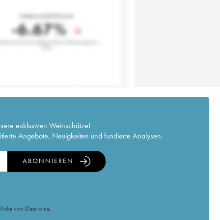
nsere exklusiven Weinschätze!
itierte Angebote, Neuigkeiten und fundierte Analysen.
ABONNIEREN
licke von iDealwine.