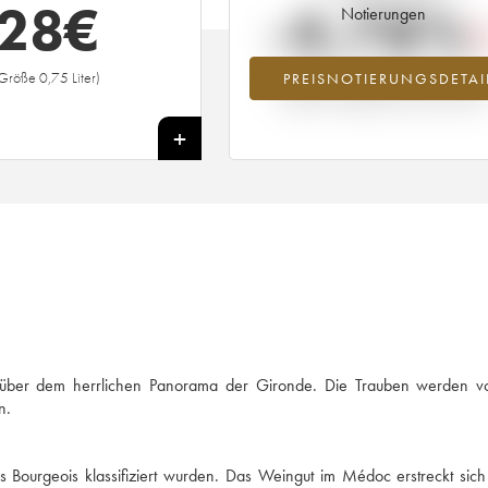
28
€
-4.78%
Notierungen
Größe 0,75 Liter)
PREISNOTIERUNGSDETAI
Preisabfall des Jahrgangs 1987 im Ja
2026 im Vergleich zum Jahr 2025
+
t über dem herrlichen Panorama der Gironde. Die Trauben werden 
n.
s Bourgeois klassifiziert wurden. Das Weingut im Médoc erstreckt sic