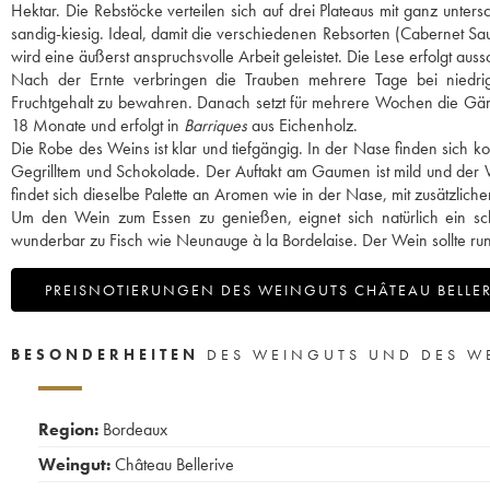
Hektar. Die Rebstöcke verteilen sich auf drei Plateaus mit ganz untersc
sandig-kiesig. Ideal, damit die verschiedenen Rebsorten (Cabernet Sa
wird eine äußerst anspruchsvolle Arbeit geleistet. Die Lese erfolgt aus
Nach der Ernte verbringen die Trauben mehrere Tage bei niedrig
Fruchtgehalt zu bewahren. Danach setzt für mehrere Wochen die Gäru
18 Monate und erfolgt in
Barriques
aus Eichenholz.
Die Robe des Weins ist klar und tiefgängig. In der Nase finden si
Gegrilltem und Schokolade. Der Auftakt am Gaumen ist mild und der We
findet sich dieselbe Palette an Aromen wie in der Nase, mit zusätzlic
Um den Wein zum Essen zu genießen, eignet sich natürlich ein sch
wunderbar zu Fisch wie Neunauge à la Bordelaise. Der Wein sollte rund
PREISNOTIERUNGEN DES WEINGUTS CHÂTEAU BELLER
BESONDERHEITEN
DES WEINGUTS UND DES W
Region:
Bordeaux
Weingut:
Château Bellerive