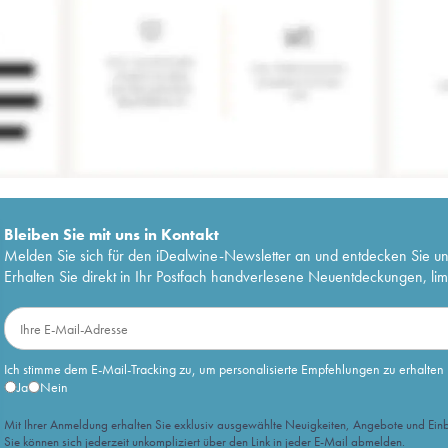
Bleiben Sie mit uns in Kontakt
Melden Sie sich für den iDealwine-Newsletter an und entdecken Sie u
Erhalten Sie direkt in Ihr Postfach handverlesene Neuentdeckungen, lim
Ich stimme dem E-Mail-Tracking zu, um personalisierte Empfehlungen zu erhalten
Ja
Nein
Mit Ihrer Anmeldung erhalten Sie exklusiv ausgewählte Neuigkeiten, Angebote und Einb
Sie können sich jederzeit unkompliziert über den Link in jeder E-Mail abmelden.