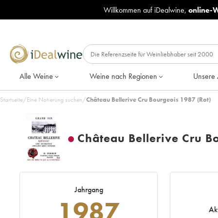
Willkommen auf iDealwine,
online-
Alle Weine
Weine nach Regionen
Unsere 
Startseite
/
Eine Notierung suchen
/
Château Bellerive Cru Bourgeois 1987 (Rot)
Château Bellerive Cru B
Jahrgang
1987
Ak