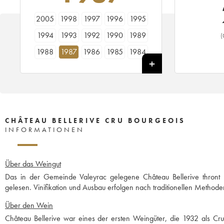
2005
1998
1997
1996
1995
1994
1993
1992
1990
1989
(
1988
1987
1986
1985
1984
1983
1982
1981
1980
1979
1978
CHÂTEAU BELLERIVE CRU BOURGEOIS
INFORMATIONEN
Über das Weingut
Das in der Gemeinde Valeyrac gelegene Château Bellerive thron
gelesen. Vinifikation und Ausbau erfolgen nach traditionellen Methode
Über den Wein
Château Bellerive war eines der ersten Weingüter, die 1932 als Cru