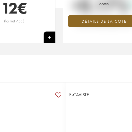
+0.17%
12
€
cotes
Tendance à la hausse du millésime
(format 75cl)
DÉTAILS DE LA COTE
2007 en 2026 par rapport à 2025
+
E-CAVISTE