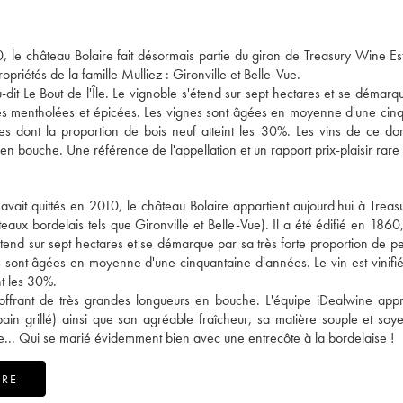
 le château Bolaire fait désormais partie du giron de Treasury Wine Est
opriétés de la famille Mulliez : Gironville et Belle-Vue.
-dit Le Bout de l'Île. Le vignoble s'étend sur sept hectares et se démarq
notes mentholées et épicées. Les vignes sont âgées en moyenne d'une cin
ues dont la proportion de bois neuf atteint les 30%. Les vins de ce d
 en bouche. Une référence de l'appellation et un rapport prix-plaisir rare 
avait quittés en 2010, le château Bolaire appartient aujourd'hui à Trea
eaux bordelais tels que Gironville et Belle-Vue). Il a été édifié en 1860,
étend sur sept hectares et se démarque par sa très forte proportion de pet
 sont âgées en moyenne d'une cinquantaine d'années. Le vin est vinifi
nt les 30%.
offrant de très grandes longueurs en bouche. L'équipe iDealwine appr
pain grillé) ainsi que son agréable fraîcheur, sa matière souple et soye
are... Qui se marié évidemment bien avec une entrecôte à la bordelaise !
IRE