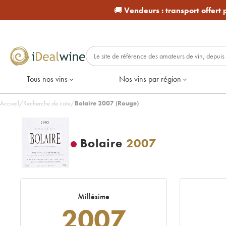
🚚
Vendeurs :
transport offert
Tous nos vins
Nos vins par région
Accueil
/
Recherche de cote
/
Bolaire 2007 (Rouge)
Bolaire
2007
Millésime
2007