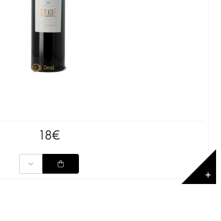
18
€
✕