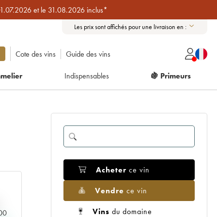
01.07.2026 et le 31.08.2026 inclus*
Les prix sont affichés pour une livraison en :
Cote des vins
Guide des vins
melier
Indispensables
🍇 Primeurs
Acheter
ce vin
Vendre
ce vin
Vins
du domaine
000