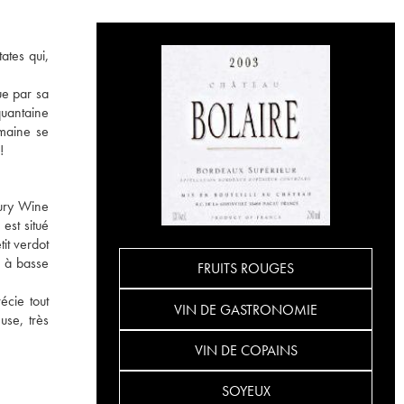
ates qui,
ue par sa
quantaine
omaine se
!
sury Wine
 est situé
it verdot
é à basse
FRUITS ROUGES
écie tout
VIN DE GASTRONOMIE
use, très
VIN DE COPAINS
SOYEUX