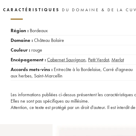
CARACTÉRISTIQUES
DU DOMAINE & DE LA CU
Région :
Bordeaux
Domaine :
Château Bolaire
Couleur :
rouge
Encépagement :
Cabernet Sauvignon
,
Petit Verdot
,
Merlot
Accords mets-vins :
Entrecôte à la Bordelaise
,
Carré d'agneau
aux herbes
,
Saint-Marcellin
Les informations publiées ci-dessus présentent les caractéristiques 
Elles ne sont pas spécifiques au millésime.
Attention, ce texte est protégé par un droit d'auteur. Il est interdi