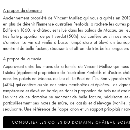
A propos du domaine
Anciennement propriété de Vincent Mulliez qui nous a quittés en 2010,
en plus de détenir l'immense australien Penfolds, a racheté les autres pr
Edifié en 1860, le château est situé dans les paluds de Macau, au lieu
très forte proportion de petit verdot (50%), qui confère au vin des 
d'années. Le vin est vinifié à basse température et élevé en barriq
montrent de belle facture, séduisants et offrant de très belles longueurs
A propos de la cuvée
Auparavant entre les mains de la famille de Vincent Mulliez qui nous 
Estates (également propriétaire de l'australien Penfolds et d'autres chât
dans les paluds de Macau, au lieu-dit Le Bout de l'Île. Son vignoble s'
(40%) qui confère au vin des notes mentholées et épicées. Les vignes
température et élevé en barriques dont la proportion de bois neuf attei
Les vins de ce domaine se montrent de belle facture, séduisants et 
particulièrement ses notes de mûre, de cassis et d'élevage (vanille, 
séduisante. Une référence de l'appellation et un rapport prix-plaisir r
CONSULTER LES COTES DU DOMAINE CHÂTEAU BOLA