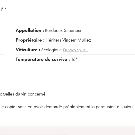
VÉE
Appellation :
Bordeaux Supérieur
Propriétaire :
Héritiers Vincent Mulliez
Viticulture :
écologique
En savoir plus...
Température de service :
16°
actuelles du vin concerné.
t de le copier sans en avoir demandé préalablement la permission à l'auteur.