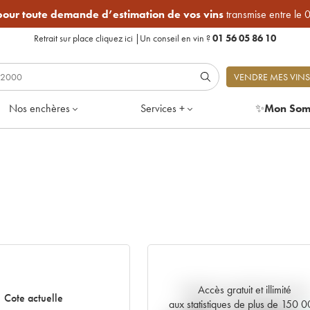
 pour toute demande d’estimation de vos vins
transmise entre le 
Retrait sur place
cliquez ici
|
Un conseil en vin ?
01 56 05 86 10
VENDRE MES VINS
Nos enchères
Services +
✨
Mon Som
Accès gratuit et illimité
Tendance actuelle de la cote
Cote actuelle
aux statistiques de plus de 150 