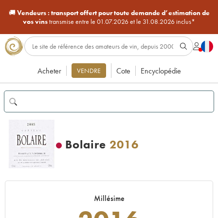
🚚
Vendeurs :
transport offert pour toute demande d’estimation de
vos vins
transmise entre le 01.07.2026 et le 31.08.2026 inclus*
Acheter
Cote
Encyclopédie
VENDRE
Bolaire
2016
Millésime