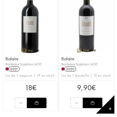
Bolaire
Bolaire
Bordeaux Supérieur AOC
Bordeaux Supérieur AOC
2021
2020
Lot de 1 magnum | 19 en stock
Lot de 1 bouteille | 13 en stock
18
€
9,90
€
✕