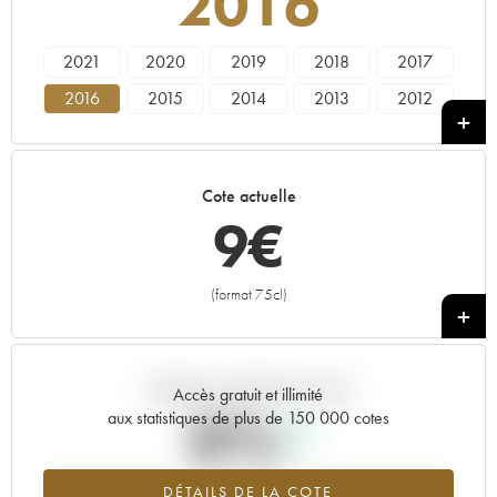
2016
2021
2020
2019
2018
2017
2016
2015
2014
2013
2012
2011
2010
2009
2008
2007
2006
2005
Cote actuelle
9
€
(format 75cl)
+
Tendance actuelle de la cote
Accès gratuit et illimité
0%
aux statistiques de plus de 150 000 cotes
Tendance à la hausse du millésime 2016 en 2026 par rapport à
DÉTAILS DE LA COTE