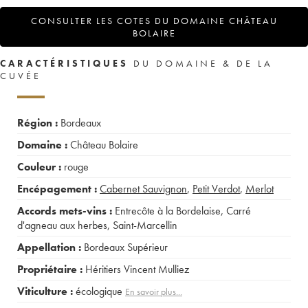
CONSULTER LES COTES DU DOMAINE CHÂTEAU
BOLAIRE
CARACTÉRISTIQUES
DU DOMAINE & DE LA
CUVÉE
Région :
Bordeaux
Domaine :
Château Bolaire
Couleur :
rouge
Encépagement :
Cabernet Sauvignon
,
Petit Verdot
,
Merlot
Accords mets-vins :
Entrecôte à la Bordelaise
,
Carré
d'agneau aux herbes
,
Saint-Marcellin
Appellation :
Bordeaux Supérieur
Propriétaire :
Héritiers Vincent Mulliez
Viticulture :
écologique
En savoir plus...