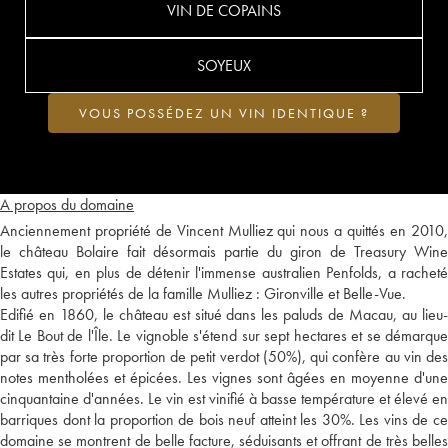
VIN DE COPAINS
SOYEUX
VOUS POSSÉDEZ UN VIN IDENTIQUE ?
A propos du domaine
Anciennement propriété de Vincent Mulliez qui nous a quittés en 2010,
le château Bolaire fait désormais partie du giron de Treasury Wine
Estates qui, en plus de détenir l'immense australien Penfolds, a racheté
les autres propriétés de la famille Mulliez : Gironville et Belle-Vue.
Edifié en 1860, le château est situé dans les paluds de Macau, au lieu-
dit Le Bout de l'Île. Le vignoble s'étend sur sept hectares et se démarque
par sa très forte proportion de petit verdot (50%), qui confère au vin des
notes mentholées et épicées. Les vignes sont âgées en moyenne d'une
cinquantaine d'années. Le vin est vinifié à basse température et élevé en
barriques dont la proportion de bois neuf atteint les 30%. Les vins de ce
domaine se montrent de belle facture, séduisants et offrant de très belles