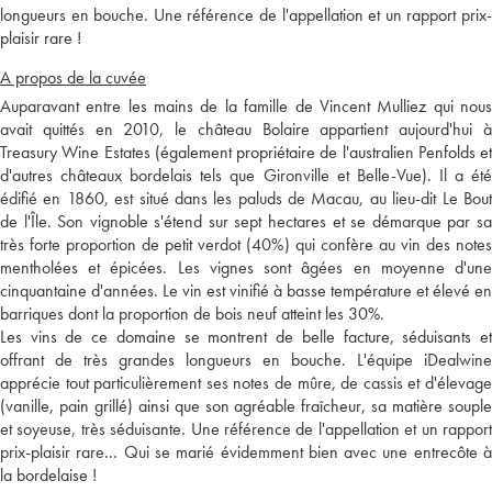
longueurs en bouche. Une référence de l'appellation et un rapport prix-
plaisir rare !
A propos de la cuvée
Auparavant entre les mains de la famille de Vincent Mulliez qui nous
avait quittés en 2010, le château Bolaire appartient aujourd'hui à
Treasury Wine Estates (également propriétaire de l'australien Penfolds et
d'autres châteaux bordelais tels que Gironville et Belle-Vue). Il a été
édifié en 1860, est situé dans les paluds de Macau, au lieu-dit Le Bout
de l'Île. Son vignoble s'étend sur sept hectares et se démarque par sa
très forte proportion de petit verdot (40%) qui confère au vin des notes
mentholées et épicées. Les vignes sont âgées en moyenne d'une
cinquantaine d'années. Le vin est vinifié à basse température et élevé en
barriques dont la proportion de bois neuf atteint les 30%.
Les vins de ce domaine se montrent de belle facture, séduisants et
offrant de très grandes longueurs en bouche. L'équipe iDealwine
apprécie tout particulièrement ses notes de mûre, de cassis et d'élevage
(vanille, pain grillé) ainsi que son agréable fraîcheur, sa matière souple
et soyeuse, très séduisante. Une référence de l'appellation et un rapport
prix-plaisir rare... Qui se marié évidemment bien avec une entrecôte à
la bordelaise !