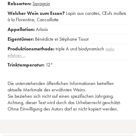
Rebsorten:
Savagnin
Welcher Wein zum Essen?
Lapin aux carottes
,
Œufs mollets
à la Florentine
,
Cancoillotte
Appellation:
Arbois
Eigentümer:
Bénédicte et Stéphane Tissot
Produktionsmethode:
triple A und biodynamisch
Mehr
erfahren …
Trinktemperatur:
12°
Die untenstehenden öffentlichen Informationen betreffen
aktuelle Merkmale des erwähnten Weins.
Sie beziehen sich nicht auf einen spezifischen Jahrgang.
Achtung, dieser Text wird durch das Urheberrecht geschützt.
Ohne Einwilligung des Autors darf er nicht kopiert werden.