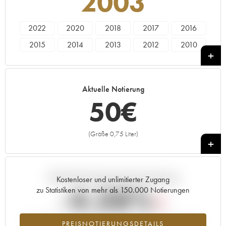
2003
2022
2020
2018
2017
2016
2015
2014
2013
2012
2010
2009
2008
2007
2005
2004
2003
2002
2001
1999
1998
Aktuelle Notierung
50
€
(Größe 0,75 Liter)
+
Aktuelle Entwicklung der Preisnotierung
Kostenloser und unlimitierter Zugang
-4.38%
zu Statistiken von mehr als 150.000 Notierungen
Preisabfall des Jahrgangs 2003 im Jahr 2026 im Vergleich zum
PREISNOTIERUNGSDETAILS