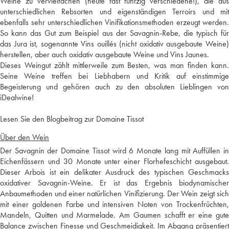
Weine zu vervielfachen (heute fast fünfzig verschiedene!), die aus
unterschiedlichen Rebsorten und eigenständigen Terroirs und mit
ebenfalls sehr unterschiedlichen Vinifikationsmethoden erzeugt werden.
So kann das Gut zum Beispiel aus der Savagnin-Rebe, die typisch für
das Jura ist, sogenannte Vins ouillés (nicht oxidativ ausgebaute Weine)
herstellen, aber auch oxidativ ausgebaute Weine und Vins Jaunes.
Dieses Weingut zählt mittlerweile zum Besten, was man finden kann.
Seine Weine treffen bei Liebhabern und Kritik auf einstimmige
Begeisterung und gehören auch zu den absoluten Lieblingen von
iDealwine!
Lesen Sie den Blogbeitrag zur Domaine Tissot
Über den Wein
Der Savagnin der Domaine Tissot wird 6 Monate lang mit Auffüllen in
Eichenfässern und 30 Monate unter einer Florhefeschicht ausgebaut.
Dieser Arbois ist ein delikater Ausdruck des typischen Geschmacks
oxidativer Savagnin-Weine. Er ist das Ergebnis biodynamischer
Anbaumethoden und einer natürlichen Vinifizierung. Der Wein zeigt sich
mit einer goldenen Farbe und intensiven Noten von Trockenfrüchten,
Mandeln, Quitten und Marmelade. Am Gaumen schafft er eine gute
Balance zwischen Finesse und Geschmeidigkeit. Im Abgang präsentiert