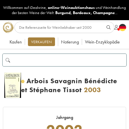
Willkommen auf iDealwine,
online-Weinauktionshaus
und
Weinhandlung
der besten Weine der Welt:
Burgund
,
Bordeaux
,
Champagne
...
Kaufen
Notierung
Wein-Enzyklopädie
VERKAUFEN
Arbois Savagnin Bénédicte
et Stéphane Tissot
2003
Jahrgang