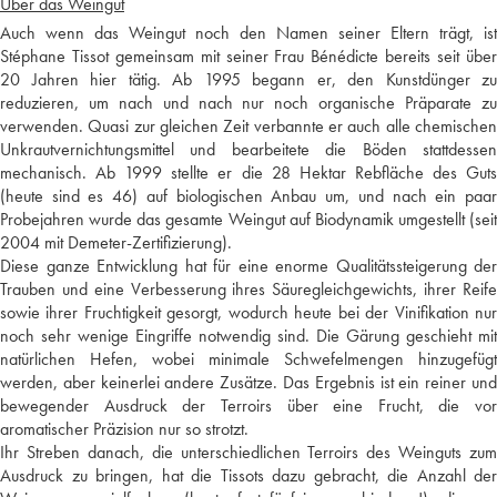
Über das Weingut
Auch wenn das Weingut noch den Namen seiner Eltern trägt, ist
Stéphane Tissot gemeinsam mit seiner Frau Bénédicte bereits seit über
20 Jahren hier tätig. Ab 1995 begann er, den Kunstdünger zu
reduzieren, um nach und nach nur noch organische Präparate zu
verwenden. Quasi zur gleichen Zeit verbannte er auch alle chemischen
Unkrautvernichtungsmittel und bearbeitete die Böden stattdessen
mechanisch. Ab 1999 stellte er die 28 Hektar Rebfläche des Guts
(heute sind es 46) auf biologischen Anbau um, und nach ein paar
Probejahren wurde das gesamte Weingut auf Biodynamik umgestellt (seit
2004 mit Demeter-Zertifizierung).
Diese ganze Entwicklung hat für eine enorme Qualitätssteigerung der
Trauben und eine Verbesserung ihres Säuregleichgewichts, ihrer Reife
sowie ihrer Fruchtigkeit gesorgt, wodurch heute bei der Vinifikation nur
noch sehr wenige Eingriffe notwendig sind. Die Gärung geschieht mit
natürlichen Hefen, wobei minimale Schwefelmengen hinzugefügt
werden, aber keinerlei andere Zusätze. Das Ergebnis ist ein reiner und
bewegender Ausdruck der Terroirs über eine Frucht, die vor
aromatischer Präzision nur so strotzt.
Ihr Streben danach, die unterschiedlichen Terroirs des Weinguts zum
Ausdruck zu bringen, hat die Tissots dazu gebracht, die Anzahl der