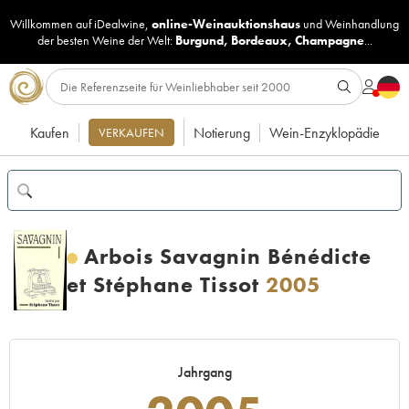
Willkommen auf iDealwine,
online-Weinauktionshaus
und
Weinhandlung
der besten Weine der Welt:
Burgund
,
Bordeaux
,
Champagne
...
Kaufen
Notierung
Wein-Enzyklopädie
VERKAUFEN
Arbois Savagnin Bénédicte
et Stéphane Tissot
2005
Jahrgang