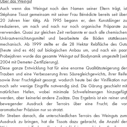
Über das Weingut
Auch wenn das Weingut noch den Namen seiner Eltern trägt, ist
Stéphane Tissot gemeinsam mit seiner Frau Bénédicte bereits seit über
20 Jahren hier tätig. Ab 1995 begann er, den Kunstdünger zu
reduzieren, um nach und nach nur noch organische Präparate zu
verwenden. Quasi zur gleichen Zeit verbannte er auch alle chemischen
Unkrautvernichtungsmittel und bearbeitete die Böden stattdessen
mechanisch. Ab 1999 stellte er die 28 Hektar Rebfläche des Guts
(heute sind es 46) auf biologischen Anbau um, und nach ein paar
Probejahren wurde das gesamte Weingut auf Biodynamik umgestellt (seit
2004 mit Demeter-Zertifizierung).
Diese ganze Entwicklung hat für eine enorme Qualitätssteigerung der
Trauben und eine Verbesserung ihres Säuregleichgewichts, ihrer Reife
sowie ihrer Fruchtigkeit gesorgt, wodurch heute bei der Vinifikation nur
noch sehr wenige Eingriffe notwendig sind. Die Gärung geschieht mit
natürlichen Hefen, wobei minimale Schwefelmengen hinzugefügt
werden, aber keinerlei andere Zusätze. Das Ergebnis ist ein reiner und
bewegender Ausdruck der Terroirs über eine Frucht, die vor
aromatischer Präzision nur so strotzt.
Ihr Streben danach, die unterschiedlichen Terroirs des Weinguts zum
Ausdruck zu bringen, hat die Tissots dazu gebracht, die Anzahl der