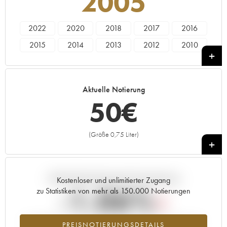
2005
2022
2020
2018
2017
2016
2015
2014
2013
2012
2010
2009
2008
2007
2005
2004
2003
2002
2001
1999
1998
Aktuelle Notierung
50
€
(Größe 0,75 Liter)
+
Aktuelle Entwicklung der Preisnotierung
Kostenloser und unlimitierter Zugang
-1.06%
zu Statistiken von mehr als 150.000 Notierungen
Preisabfall des Jahrgangs 2005 im Jahr 2026 im Vergleich zum
PREISNOTIERUNGSDETAILS