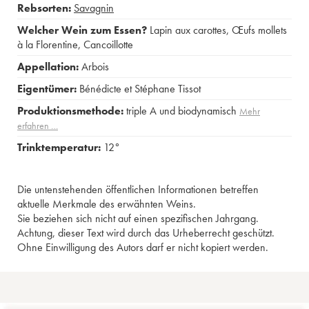
Rebsorten:
Savagnin
Welcher Wein zum Essen?
Lapin aux carottes
,
Œufs mollets
à la Florentine
,
Cancoillotte
Appellation:
Arbois
Eigentümer:
Bénédicte et Stéphane Tissot
Produktionsmethode:
triple A und biodynamisch
Mehr
erfahren …
Trinktemperatur:
12°
Die untenstehenden öffentlichen Informationen betreffen
aktuelle Merkmale des erwähnten Weins.
Sie beziehen sich nicht auf einen spezifischen Jahrgang.
Achtung, dieser Text wird durch das Urheberrecht geschützt.
Ohne Einwilligung des Autors darf er nicht kopiert werden.