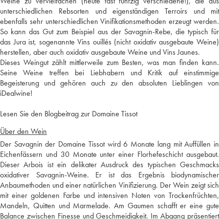
Weine zu vervielfachen (heute fast fünfzig verschiedene!), die aus
unterschiedlichen Rebsorten und eigenständigen Terroirs und mit
ebenfalls sehr unterschiedlichen Vinifikationsmethoden erzeugt werden.
So kann das Gut zum Beispiel aus der Savagnin-Rebe, die typisch für
das Jura ist, sogenannte Vins ouillés (nicht oxidativ ausgebaute Weine)
herstellen, aber auch oxidativ ausgebaute Weine und Vins Jaunes.
Dieses Weingut zählt mittlerweile zum Besten, was man finden kann.
Seine Weine treffen bei Liebhabern und Kritik auf einstimmige
Begeisterung und gehören auch zu den absoluten Lieblingen von
iDealwine!
Lesen Sie den Blogbeitrag zur Domaine Tissot
Über den Wein
Der Savagnin der Domaine Tissot wird 6 Monate lang mit Auffüllen in
Eichenfässern und 30 Monate unter einer Florhefeschicht ausgebaut.
Dieser Arbois ist ein delikater Ausdruck des typischen Geschmacks
oxidativer Savagnin-Weine. Er ist das Ergebnis biodynamischer
Anbaumethoden und einer natürlichen Vinifizierung. Der Wein zeigt sich
mit einer goldenen Farbe und intensiven Noten von Trockenfrüchten,
Mandeln, Quitten und Marmelade. Am Gaumen schafft er eine gute
Balance zwischen Finesse und Geschmeidigkeit. Im Abgang präsentiert