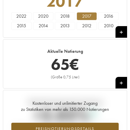
2017
2022
2020
2018
2017
2016
2015
2014
2013
2012
2010
2009
2008
2007
2005
2004
2003
2002
2001
1999
1998
Aktuelle Notierung
65
€
(Größe 0,75 Liter)
+
Aktuelle Entwicklung der Preisnotierung
Kostenloser und unlimitierter Zugang
+2.02%
zu Statistiken von mehr als 150.000 Notierungen
Preisanstiegs des Jahrgangs 2017 im Jahr 2026 im Vergleich zum
PREISNOTIERUNGSDETAILS