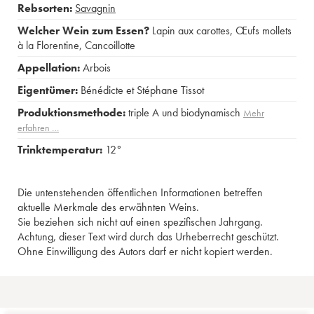
Rebsorten:
Savagnin
Welcher Wein zum Essen?
Lapin aux carottes
,
Œufs mollets
à la Florentine
,
Cancoillotte
Appellation:
Arbois
Eigentümer:
Bénédicte et Stéphane Tissot
Produktionsmethode:
triple A und biodynamisch
Mehr
erfahren …
Trinktemperatur:
12°
Die untenstehenden öffentlichen Informationen betreffen
aktuelle Merkmale des erwähnten Weins.
Sie beziehen sich nicht auf einen spezifischen Jahrgang.
Achtung, dieser Text wird durch das Urheberrecht geschützt.
Ohne Einwilligung des Autors darf er nicht kopiert werden.