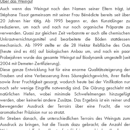
Über das Weingut
Auch wenn das Weingut noch den Namen seiner Eltern trägt, ist
Stéphane Tissot gemeinsam mit seiner Frau Bénédicte bereits seit über
20 Jahren hier tätig. Ab 1995 begann er, den Kunstdünger zu
reduzieren, um nach und nach nur noch organische Präparate zu
verwenden. Quasi zur gleichen Zeit verbannte er auch alle chemischen
Unkrautvernichtungsmittel und bearbeitete die Böden stattdessen
mechanisch. Ab 1999 stellte er die 28 Hektar Rebfläche des Guts
(heute sind es 46) auf biologischen Anbau um, und nach ein paar
Probejahren wurde das gesamte Weingut auf Biodynamik umgestellt (seit
2004 mit Demeter-Zertifizierung).
Diese ganze Entwicklung hat für eine enorme Qualitätssteigerung der
Trauben und eine Verbesserung ihres Säuregleichgewichts, ihrer Reife
sowie ihrer Fruchtigkeit gesorgt, wodurch heute bei der Vinifikation nur
noch sehr wenige Eingriffe notwendig sind. Die Gärung geschieht mit
natürlichen Hefen, wobei minimale Schwefelmengen hinzugefügt
werden, aber keinerlei andere Zusätze. Das Ergebnis ist ein reiner und
bewegender Ausdruck der Terroirs über eine Frucht, die vor
aromatischer Präzision nur so strotzt.
Ihr Streben danach, die unterschiedlichen Terroirs des Weinguts zum
Ausdruck zu bringen, hat die Tissots dazu gebracht, die Anzahl der