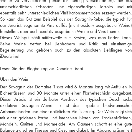
Weine zu vervielfachen (heute fast fünfzig verschiedene!), die aus
unterschiedlichen Rebsorten und eigenständigen Terroirs und mit
ebenfalls sehr unterschiedlichen Vinifikationsmethoden erzeugt werden.
So kann das Gut zum Beispiel aus der Savagnin-Rebe, die typisch für
das Jura ist, sogenannte Vins ouillés (nicht oxidativ ausgebaute Weine)
herstellen, aber auch oxidativ ausgebaute Weine und Vins Jaunes.
Dieses Weingut zählt mittlerweile zum Besten, was man finden kann.
Seine Weine treffen bei Liebhabern und Kritik auf einstimmige
Begeisterung und gehören auch zu den absoluten Lieblingen von
iDealwine!
Lesen Sie den Blogbeitrag zur Domaine Tissot
Über den Wein
Der Savagnin der Domaine Tissot wird 6 Monate lang mit Auffüllen in
Eichenfässern und 30 Monate unter einer Florhefeschicht ausgebaut.
Dieser Arbois ist ein delikater Ausdruck des typischen Geschmacks
oxidativer Savagnin-Weine. Er ist das Ergebnis biodynamischer
Anbaumethoden und einer natürlichen Vinifizierung. Der Wein zeigt sich
mit einer goldenen Farbe und intensiven Noten von Trockenfrüchten,
Mandeln, Quitten und Marmelade. Am Gaumen schafft er eine gute
Balance zwischen Finesse und Geschmeidigkeit. Im Abgang präsentiert