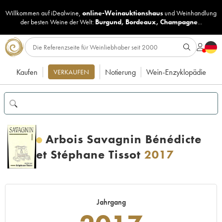
Willkommen auf iDealwine,
online-Weinauktionshaus
und
Weinhandlung
der besten Weine der Welt:
Burgund
,
Bordeaux
,
Champagne
...
Kaufen
Notierung
Wein-Enzyklopädie
VERKAUFEN
Arbois Savagnin Bénédicte
et Stéphane Tissot
2017
Jahrgang