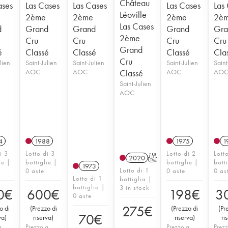
Château
ases
Las Cases
Las Cases
Las Cases
Las
Léoville
2ème
2ème
2ème
2è
Las Cases
d
Grand
Grand
Grand
Gra
2ème
Cru
Cru
Cru
Cru
Grand
é
Classé
Classé
Classé
Cla
Cru
lien
Saint-Julien
Saint-Julien
Saint-Julien
Saint
AOC
AOC
Classé
AOC
AO
Saint-Julien
AOC
4
1988
1975
1
i 3
Lotto di 3
Lotto di 2
Lott
2020
T
ie |
bottiglie |
bottiglie |
bott
1973
Lotto di 1
0 aste
0 aste
0 as
Lotto di 1
bottiglia |
bottiglia |
3 in stock
0
€
600
€
198
€
3
0 aste
275
€
o di
(
Prezzo di
(
Prezzo di
(
Pr
70
€
va
)
riserva
)
riserva
)
ri
a
Prezzo a
Prezzo a
Prezz