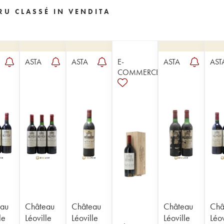
RU CLASSÉ IN VENDITA
ASTA
ASTA
E-
ASTA
AST
COMMERCE
au
Château
Château
Château
Châ
le
Léoville
Léoville
Léoville
Léov