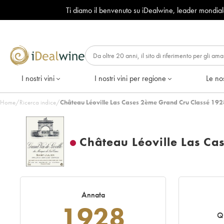
Ti diamo il benvenuto su iDealwine, leader mondia
I nostri vini
I nostri vini per regione
Le nos
Home
/
Ricerca indice
/
Château Léoville Las Cases 2ème Grand Cru Classé 192
Château Léoville Las Ca
Annata
1928
Q