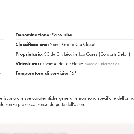
Denominazione:
Saint-Julien
Classificazione:
2ème Grand Cru Classé
Proprietario:
SC du Ch. Léoville Las Cases (Consorts Delon)
Viticoltura:
rispettoso dell'ambiente
Maggiori informazioni…
uf
Temperatura di servizio:
16°
iferiscono alle sue caratteristiche generali e non sono specifiche dell'anna
piarlo senza previo consenso da parte dell'autore.