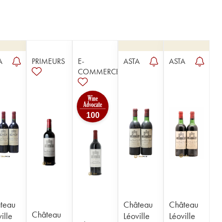
A
PRIMEURS
E-
ASTA
ASTA
COMMERCE
100
teau
Château
Château
Château
ille
Léoville
Léoville