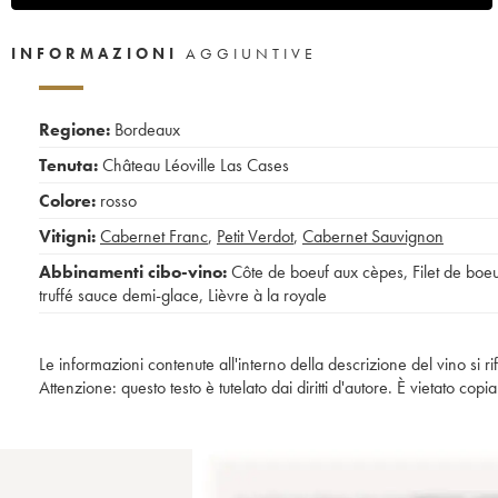
INFORMAZIONI
AGGIUNTIVE
Regione:
Bordeaux
Tenuta:
Château Léoville Las Cases
Colore:
rosso
Vitigni:
Cabernet Franc
,
Petit Verdot
,
Cabernet Sauvignon
Abbinamenti cibo-vino:
Côte de boeuf aux cèpes
,
Filet de boe
truffé sauce demi-glace
,
Lièvre à la royale
Le informazioni contenute all'interno della descrizione del vino si r
Attenzione: questo testo è tutelato dai diritti d'autore. È vietato co