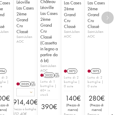
Château
Léoville
 Cases
Las Cases
Las Cases
Léoville
Las Cases
me
2ème
2ème
Las Cases
2ème
nd
Grand
Grand
2ème
Grand
Cru
Cru
Grand
Cru
ssé
Classé
Classé
Cru
Classé
-Julien
Saint-Julien
Saint-Julien
C
Classé
AOC
AOC
Saint-Julien
AOC
(Cassetta
in legno a
partire da
6 bt)
Saint-Julien
AOC
994
1973
1975
2022
T
o di 3
Lotto di 2
Lotto di 2
Lotto di 1
iglie |
bottiglie |
bottiglie |
2025
T
bottiglia |
te
0 aste
0 aste
60+ in
stock
00
€
140
€
280
€
914,40
€
390
€
ezzo di
(
Prezzo di
(
Prezzo di
Prezzo a bottiglia
serva
)
riserva
)
riserva
)
152,40
€
o a
Prezzo a
Prezzo a