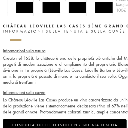
bottigli
100
€
CHÂTEAU LÉOVILLE LAS CASES 2ÈME GRAND 
INFORMAZIONI SULLA TENUTA E SULLA CUVÉE
Informazioni sulla tenuta
Creato nel 1638, lo château è una delle proprietà più antiche del M
progetti di modernizzazione e di ampliamento del proprietario Blai
divisione in tre proprietà (Léoville Las Cases, Léoville Barton e Léov
anni, la proprietà è passata di mano e ha cambiato il suo volto. Oggi 
media di trent’anni.
Informazioni sulla cuvée
Lo Château Léoville Las Cases produce un vino caratterizzato da un'inc
della produzione viene sistematicamente declassata (fino al 67% nell
delle grandi annate. Profondamente colorati, tannici, ampi e concentra
CONSULTA TUTTI GLI INDICI PER QUESTA TENUTA