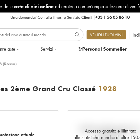
le delle
aste di vini online
ed enoteca con un'ampia selezione di vini f
Una domanda?
Contatta il nostro Servizio Clienti
|
+33 1 56 05 86 10
Ind
VENDI I TUOI VINI
tre aste
Servizi
✨Personal Sommelier
8 (Rosso)
ses 2ème Grand Cru Classé
1928
Andamento della quotazione i
Accesso gratuito e illimitato
uotazione attuale
tempo reale
alle statistiche e indici di oltre 15