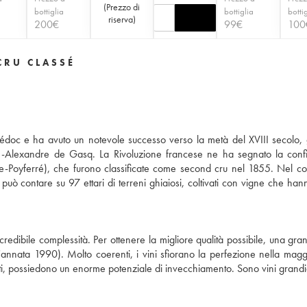
(
Prezzo di
a
bottiglia
bottiglia
botti
riserva
)
200
€
99
€
100
CRU CLASSÉ
édoc e ha avuto un notevole successo verso la metà del XVIII secolo, 
se-Alexandre de Gasq. La Rivoluzione francese ne ha segnato la conf
ille-Poyferré), che furono classificate come second cru nel 1855. Nel co
può contare su 97 ettari di terreni ghiaiosi, coltivati con vigne che han
redibile complessità. Per ottenere la migliore qualità possibile, una gra
'annata 1990). Molto coerenti, i vini sfiorano la perfezione nella magg
ti, possiedono un enorme potenziale di invecchiamento. Sono vini grandi