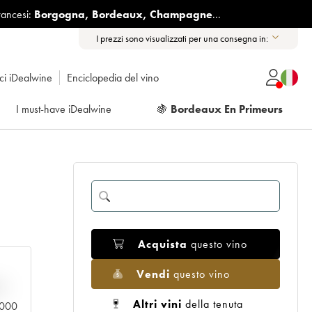
rancesi:
Borgogna
,
Bordeaux
,
Champagne
...
I prezzi sono visualizzati per una consegna in:
ici iDealwine
Enciclopedia del vino
I must-have iDealwine
🍇
Bordeaux En Primeurs
Acquista
questo vino
Vendi
questo vino
n
Altri vini
della tenuta
0.000