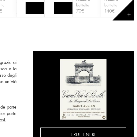
glia
bottiglia
bottiglia
€
70
€
140
€
✕
grazie ai
isca e la
rso degli
no un’età
nde parte
ior parte
osi.
FRUTTI NERI