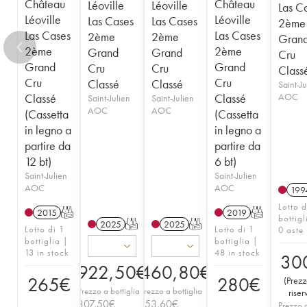
Château
Château
Léoville
Léoville
Las C
Léoville
Léoville
Las Cases
Las Cases
2ème
Las Cases
Las Cases
2ème
2ème
Gran
2ème
2ème
Grand
Grand
Cru
Grand
Grand
Cru
Cru
Class
Cru
Cru
Classé
Classé
Saint-Ju
Classé
Classé
AOC
Saint-Julien
Saint-Julien
AOC
AOC
(Cassetta
(Cassetta
in legno a
in legno a
partire da
partire da
12 bt)
6 bt)
Saint-Julien
Saint-Julien
AOC
AOC
199
Lotto d
2015
T
2019
T
bottigl
2025
T
2025
T
Lotto di 1
Lotto di 1
0 aste
bottiglia |
bottiglia |
13 in stock
48 in stock
30
922,50
€
460,80
€
265
€
280
€
(
Prezz
Prezzo a bottiglia
Prezzo a bottiglia
riser
307,50
€
153,60
€
Prezzo 