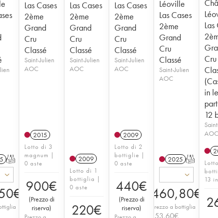
Châ
le
Léoville
Las Cases
Las Cases
Las Cases
Léov
ases
Las Cases
2ème
2ème
2ème
Las
2ème
Grand
Grand
Grand
2è
d
Grand
Cru
Cru
Cru
Gra
Cru
Classé
Classé
Classé
Cru
é
Classé
Saint-Julien
Saint-Julien
Saint-Julien
AOC
AOC
AOC
Cla
lien
Saint-Julien
AOC
(Ca
in l
part
12 b
Saint
AO
2015
2009
Lotto di 3
Lotto di 2
2
magnum |
bottiglie |
2009
5
T
2025
T
Lott
0 aste
0 aste
Lotto di 1
bott
bottiglia |
13 i
900
€
440
€
0 aste
50
€
460,80
€
2
(
Prezzo di
(
Prezzo di
220
€
ttiglia
Prezzo a bottiglia
riserva
)
riserva
)
153,60
€
Prezzo a
Prezzo a