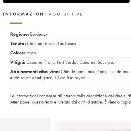
INFORMAZIONI
AGGIUNTIVE
Regione:
Bordeaux
Tenuta:
Château Léoville Las Cases
Colore:
rosso
Vitigni:
Cabernet Franc
,
Petit Verdot
,
Cabernet Sauvignon
Abbinamenti cibo-vino:
Côte de boeuf aux cèpes
,
Filet de boe
truffé sauce demi-glace
,
Lièvre à la royale
Le informazioni contenute all'interno della descrizione del vino si r
Attenzione: questo testo è tutelato dai diritti d'autore. È vietato co