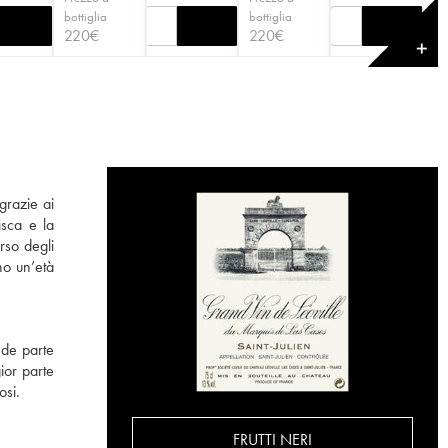
bottiglia
bottiglia
220
€
220
€
✕
grazie ai
isca e la
rso degli
no un’età
nde parte
ior parte
osi.
FRUTTI NERI