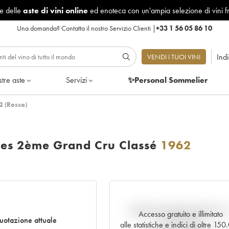
le delle
aste di vini online
ed enoteca con un'ampia selezione di vini f
Una domanda?
Contatta il nostro Servizio Clienti
|
+33 1 56 05 86 10
Ind
VENDI I TUOI VINI
tre aste
Servizi
✨Personal Sommelier
2 (Rosso)
ses 2ème Grand Cru Classé
1962
Andamento della quotazione i
Accesso gratuito e illimitato
uotazione attuale
tempo reale
alle statistiche e indici di oltre 15