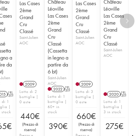
teau
Château
Château
Las Cases
Las Cases
ille
Léoville
Léoville
2ème
2ème
 Cases
Las Cases
Las Cases
Grand
Grand
me
2ème
2ème
Cru
Cru
nd
Grand
Grand
Classé
Classé
Cru
Cru
Saint-Julien
Saint-Julien
ssé
AOC
Classé
AOC
Classé
ssetta
(Cassetta
Saint-Julien
AOC
egno a
in legno a
ire da
partire da
t)
6 bt)
-Julien
Saint-Julien
C
AOC
2009
2009
2022
T
Lotto di 2
Lotto di 3
015
T
2020
T
Lotto di 1
bottiglie |
bottiglie |
o di 1
bottiglia |
Lotto di 1
0 aste
0 aste
iglia |
60+ in
bottiglia |
n stock
stock
3 in stock
440
€
660
€
65
€
390
€
275
€
(
Prezzo di
(
Prezzo di
riserva
)
riserva
)
Prezzo a
Prezzo a