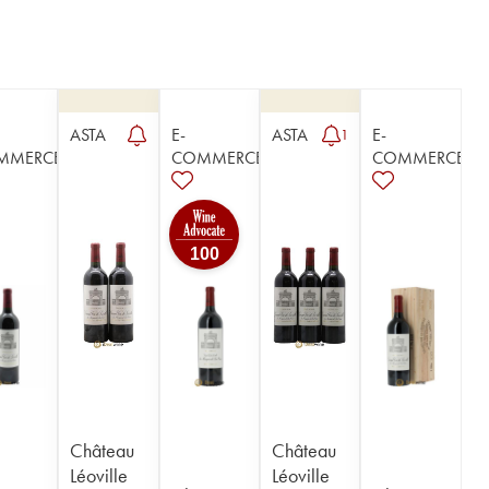
ASTA
E-
ASTA
E-
1
MMERCE
COMMERCE
COMMERCE
100
Château
Château
Léoville
Léoville