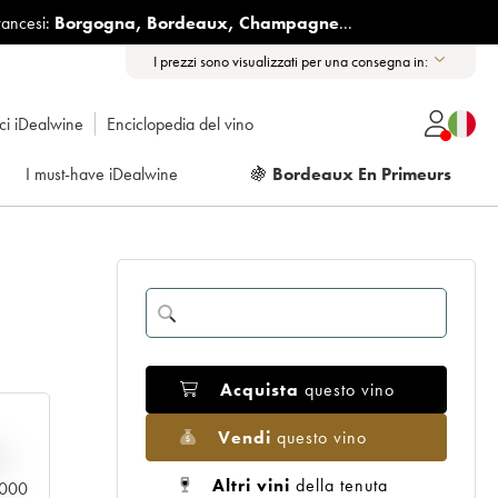
rancesi:
Borgogna
,
Bordeaux
,
Champagne
...
I prezzi sono visualizzati per una consegna in:
ici iDealwine
Enciclopedia del vino
I must-have iDealwine
🍇
Bordeaux En Primeurs
Acquista
questo vino
Vendi
questo vino
n
Altri vini
della tenuta
0.000