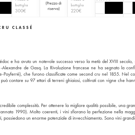
(
Prezzo di
bottiglia
bottiglia
riserva
)
300
€
220
€
CRU CLASSÉ
édoc e ha avuto un notevole successo verso la metà del XVIII secolo, 
se-Alexandre de Gasq. La Rivoluzione francese ne ha segnato la conf
ille-Poyferré), che furono classificate come second cru nel 1855. Nel co
può contare su 97 ettari di terreni ghiaiosi, coltivati con vigne che han
redibile complessità. Per ottenere la migliore qualità possibile, una gra
'annata 1990). Molto coerenti, i vini sfiorano la perfezione nella magg
ti, possiedono un enorme potenziale di invecchiamento. Sono vini grandi