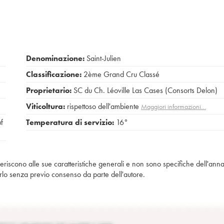
Denominazione:
Saint-Julien
Classificazione:
2ème Grand Cru Classé
Proprietario:
SC du Ch. Léoville Las Cases (Consorts Delon)
Viticoltura:
rispettoso dell'ambiente
Maggiori informazioni…
uf
Temperatura di servizio:
16°
iferiscono alle sue caratteristiche generali e non sono specifiche dell'anna
piarlo senza previo consenso da parte dell'autore.