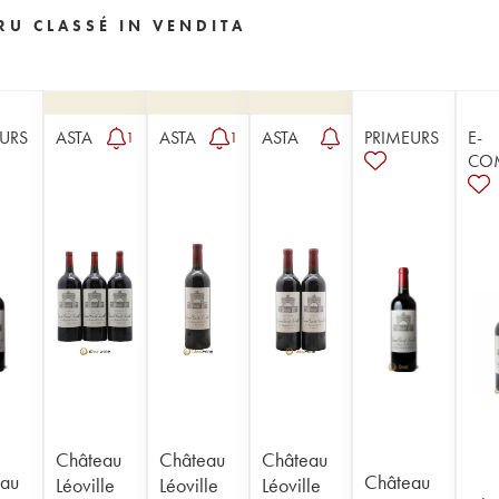
RU CLASSÉ IN VENDITA
URS
ASTA
ASTA
ASTA
PRIMEURS
E-
1
1
CO
Château
Château
Château
au
Château
Léoville
Léoville
Léoville