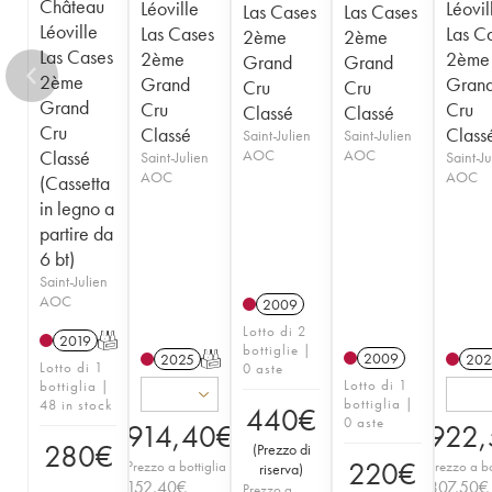
Château
Léoville
Léovil
Las Cases
Las Cases
Léoville
Las Cases
Las C
2ème
2ème
Las Cases
2ème
2ème
Grand
Grand
2ème
Grand
Gran
Cru
Cru
Grand
Cru
Cru
Classé
Classé
Cru
Classé
Class
Saint-Julien
Saint-Julien
Classé
AOC
AOC
Saint-Julien
Saint-Ju
AOC
AOC
(Cassetta
in legno a
partire da
6 bt)
Saint-Julien
AOC
2009
Lotto di 2
2019
T
bottiglie |
2009
2025
T
202
Lotto di 1
0 aste
Lotto di 1
bottiglia |
bottiglia |
48 in stock
440
€
0 aste
914,40
€
922,
280
€
(
Prezzo di
220
€
Prezzo a bottiglia
Prezzo a bo
riserva
)
152,40
€
307,50
€
Prezzo a