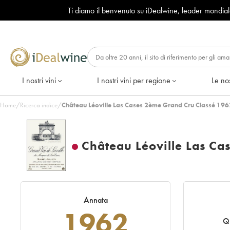
Ti diamo il benvenuto su iDealwine, leader mondia
I nostri vini
I nostri vini per regione
Le nos
Home
/
Ricerca indice
/
Château Léoville Las Cases 2ème Grand Cru Classé 196
Château Léoville Las Ca
Annata
1962
Q