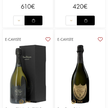
D'autres créations complètent la gamme comme la
610
€
420
€
cuvée de rosé, alliance de chardonnay et de pinot
noir offrant au vin des arômes de fruits rouges,
d'agrumes confits ainsi que des notes
empyreumatiques ; ainsi que le Dom Pérignon P2
(2ème plénitude), une seconde vie offerte à sa
cuvée emblématique, Dom Pérignon Vintage, qui
vieillit alors plus longuement sur lies (dégorgement
E-CAVISTE
E-CAVISTE
tardivement), entre douze et quinze ans en cave.
P3 (3ème plénitude) est quant à lui un champagne
à son apogée, sorti après 25 à 40 ans de cave.
Lire l'article du blog sur Dom Pérignon