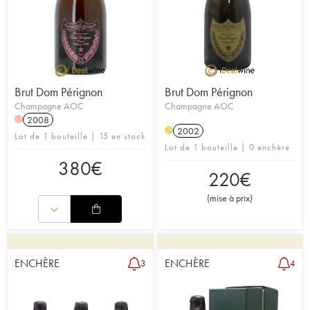
Brut Dom Pérignon
Brut Dom Pérignon
Champagne AOC
Champagne AOC
2008
H
2002
H
Lot de 1 bouteille | 15 en stock
Lot de 1 bouteille | 0 enchère
380
€
220
€
(
mise à prix
)
ENCHÈRE
ENCHÈRE
3
4