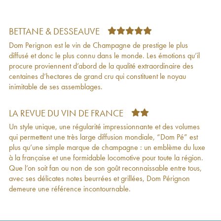
Vintage Edition Limitée Lady Gaga Dom
392
€
Pérignon
2008
Winemaker Edition Dom Pérignon
2008
248
€
BETTANE & DESSEAUVE
Brut Dom Pérignon
2006
288
€
Dom Perignon est le vin de Champagne de prestige le plus
Brut Dom Pérignon
2006
210
€
diffusé et donc le plus connu dans le monde. Les émotions qu’il
2eme Plénitude (P2) Dom Pérignon
2006
392
€
procure proviennent d’abord de la qualité extraordinaire des
Vintage Edition Limitée Lady Gaga Dom
382
€
centaines d’hectares de grand cru qui constituent le noyau
Pérignon
2006
inimitable de ses assemblages.
Edition Lenny Kravitz Dom Pérignon
2006
381
€
Vintage Edition Limitée Lady Gaga Dom
317
€
Pérignon
2006
LA REVUE DU VIN DE FRANCE
Luminous Dom Pérignon
2006
216
€
Un style unique, une régularité impressionnante et des volumes
Brut Dom Pérignon
2005
264
€
qui permettent une très large diffusion mondiale, “Dom Pé” est
Brut Dom Pérignon
2005
250
€
plus qu’une simple marque de champagne : un emblème du luxe
Brut Dom Pérignon
2004
300
€
à la française et une formidable locomotive pour toute la région.
Brut Dom Pérignon
2004
238
€
Que l’on soit fan ou non de son goût reconnaissable entre tous,
2eme Plénitude (P2) Dom Pérignon
2004
426
€
avec ses délicates notes beurrées et grillées, Dom Pérignon
Luminous Dom Pérignon
2004
261
€
demeure une référence incontournable.
Iris Van Herpen Dom Pérignon
2004
275
€
Brut Dom Pérignon
2003
252
€
2eme Plénitude (P2) Dom Pérignon
2003
628
€