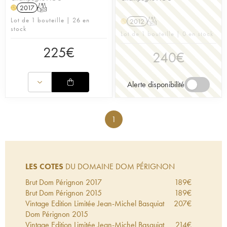
2017
T
H
Lot de 1 bouteille | 26 en
2012
T
H
stock
Lot de 1 bouteille | 0 en stock
225
€
240
€
Alerte disponibilité
1
LES COTES
DU DOMAINE DOM PÉRIGNON
Brut Dom Pérignon
2017
189
€
Brut Dom Pérignon
2015
189
€
Vintage Edition Limitée Jean-Michel Basquiat
207
€
Dom Pérignon
2015
Vintage Edition Limitée Jean-Michel Basquiat
214
€