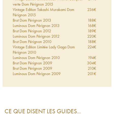
verte Dom Pérignon
2015
Vintage Edition Takashi Murakami Dom
236
€
Pérignon
2015
Brut Dom Pérignon
2013
188
€
Luminous Dom Pérignon
2013
168
€
Brut Dom Pérignon
2012
189
€
Luminous Dom Pérignon
2012
220
€
Brut Dom Pérignon
2010
188
€
Vintage Edition Limitée Lady Gaga Dom
224
€
Pérignon
2010
Luminous Dom Pérignon
2010
194
€
Brut Dom Pérignon
2009
304
€
Brut Dom Pérignon
2009
210
€
Luminous Dom Pérignon
2009
201
€
Vintage Dom Pérignon
2009
321
€
Tokujin Yoshioka Dom Pérignon
2009
250
€
Brut Dom Pérignon
2008
327
€
Brut Dom Pérignon
2008
264
€
Luminous Dom Pérignon
2008
250
€
Vintage Edition Limitée Lady Gaga Dom
363
€
CE QUE DISENT LES GUIDES...
Pérignon
2008