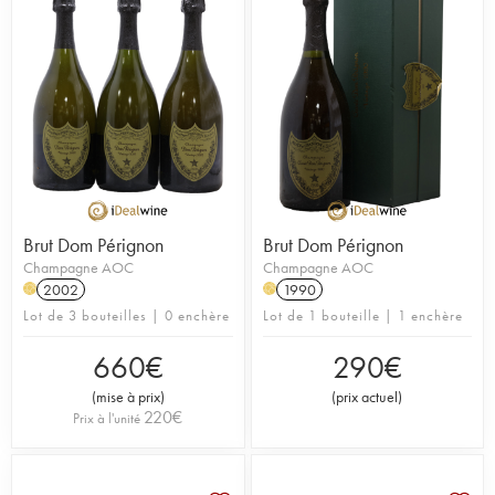
Brut Dom Pérignon
Brut Dom Pérignon
Champagne AOC
Champagne AOC
2002
1990
H
H
Lot de 3 bouteilles | 0 enchère
Lot de 1 bouteille | 1 enchère
660
€
290
€
(
mise à prix
)
(
prix actuel
)
220
€
Prix à l'unité