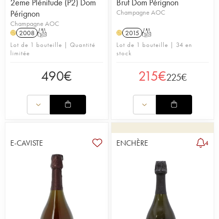
2eme Plénitude (P2) Dom
Brut Dom Pérignon
Pérignon
Champagne AOC
Champagne AOC
2008
T
2015
T
H
H
Lot de 1 bouteille | Quantité
Lot de 1 bouteille | 34 en
limitée
stock
490
€
215
€
225
€
E-CAVISTE
ENCHÈRE
4