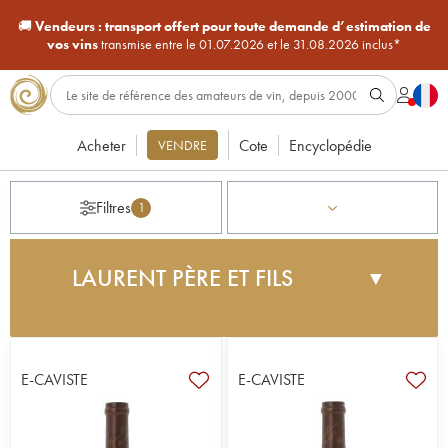
🚚
Vendeurs :
transport offert pour toute demande d’estimation de
vos vins
transmise entre le 01.07.2026 et le 31.08.2026 inclus*
Acheter
Cote
Encyclopédie
VENDRE
Filtres
1
LAURENT PÈRE ET FILS
▼
Dominique Laurent est connu en Bourgogne pour
son négoce haute couture spécialisé dans les
rouges. En 2006, son fils Jean crée son propre
E-CAVISTE
E-CAVISTE
domaine à Etant-Vergy, dans les hauteurs de
Nuits-Saint-Georges, où il produit, sur onze
hectares, des vins qui ont su attirer l’attention des