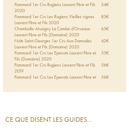
Pommard 1er Cru Rugiens Laurent Père et Fils
54
€
2020
Pommard 1er Cru Les Rugiens Vieilles vignes
83
€
Laurent Père et Fils
2020
Chambolle-Musigny La Combe d'Orveaux
65
€
Laurent Père et Fils (Domaine)
2020
Nuits Saint-Georges 1er Cru Aux Damodes
62
€
Laurent Père et Fils (Domaine)
2020
Pommard 1er Cru Les Epenots Laurent Père et
55
€
Fils (Domaine)
2020
Pommard 1er Cru Rugiens Laurent Père et Fils
56
€
2019
Pommard 1er Cru Les Epenots Laurent Père et
56
€
Fils (Domaine)
2019
Nuits-Saint-Georges Les 4 vignes Laurent Père
37
€
et Fils (Domaine)
2018
Meursault 1er Cru Le Poruzot Laurent Père et Fils
75
€
(Domaine)
2018
Nuits Saint-Georges Les deux cerisiers Laurent
63
€
CE QUE DISENT LES GUIDES...
Père et Fils (Domaine)
2018
Pommard 1er Cru Rugiens Laurent Père et Fils
88
€