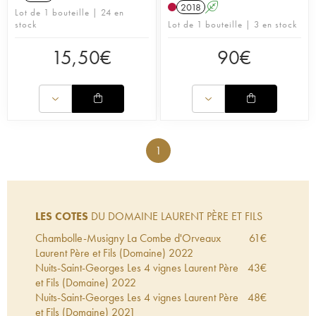
2018
A
Lot de 1 bouteille | 24 en
stock
Lot de 1 bouteille | 3 en stock
15,50
€
90
€
1
LES COTES
DU DOMAINE LAURENT PÈRE ET FILS
Chambolle-Musigny La Combe d'Orveaux
61
€
Laurent Père et Fils (Domaine)
2022
Nuits-Saint-Georges Les 4 vignes Laurent Père
43
€
et Fils (Domaine)
2022
Nuits-Saint-Georges Les 4 vignes Laurent Père
48
€
et Fils (Domaine)
2021