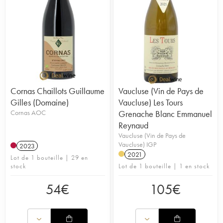
Cornas Chaillots Guillaume
Vaucluse (Vin de Pays de
Gilles (Domaine)
Vaucluse) Les Tours
Cornas AOC
Grenache Blanc Emmanuel
Reynaud
Vaucluse (Vin de Pays de
Vaucluse) IGP
2023
2021
Lot de 1 bouteille | 29 en
stock
Lot de 1 bouteille | 1 en stock
54
€
105
€