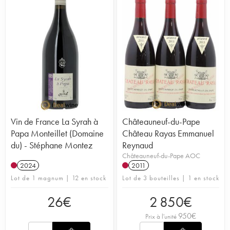
Vin de France La Syrah à
Châteauneuf-du-Pape
Papa Monteillet (Domaine
Château Rayas Emmanuel
du) - Stéphane Montez
Reynaud
Châteauneuf-du-Pape AOC
2024
2011
Lot de 1 magnum | 12 en stock
Lot de 3 bouteilles | 1 en stock
26
€
2 850
€
950
€
Prix à l'unité