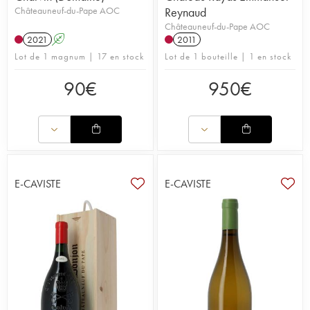
Châteauneuf-du-Pape AOC
Reynaud
Châteauneuf-du-Pape AOC
2021
A
2011
Lot de 1 magnum | 17 en stock
Lot de 1 bouteille | 1 en stock
90
€
950
€
E-CAVISTE
E-CAVISTE