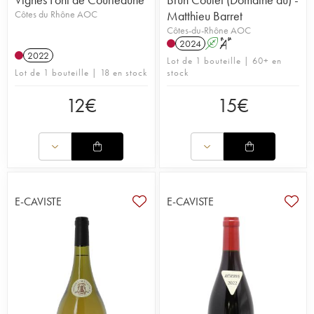
Côtes du Rhône AOC
Matthieu Barret
Côtes-du-Rhône AOC
2024
A
S
2022
Lot de 1 bouteille | 60+ en
Lot de 1 bouteille | 18 en stock
stock
12
€
15
€
E-CAVISTE
E-CAVISTE