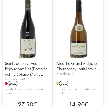
le climat et les cépages plantés diffèrent du nord au sud.
Nous parlons donc de la vallée du Rhône septentrionale
(nord) et de la vallée du Rhône méridionale (sud).
Analysons-les ensemble pour comprendre les styles des
vins qui y sont produits et qui pourraient vous plaire.
Saint-Joseph Cuvée du
Ardèche Grand Ardèche
Papy Monteillet (Domaine
Chardonnay Louis Latour
du) - Stéphane Montez
Ardèche IGP
Saint-Joseph AOC
2023
2023
Lot de 1 bouteille | 60+ en
Lot de 1 bouteille | 60+ en
stock
stock
27,50
€
14,90
€