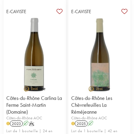
E-CAVISTE
E-CAVISTE
Côtes-du-Rhône Carlina La
Côtes-du-Rhône Les
Ferme Saint-Martin
Chèvrefeuilles La
(Domaine)
Réméjeanne
Côtes-du-Rhône AOC
Côtes-du-Rhône AOC
2023
A
K
2025
A
Lot de 1 bouteille | 24 en
Lot de 1 bouteille | 42 en