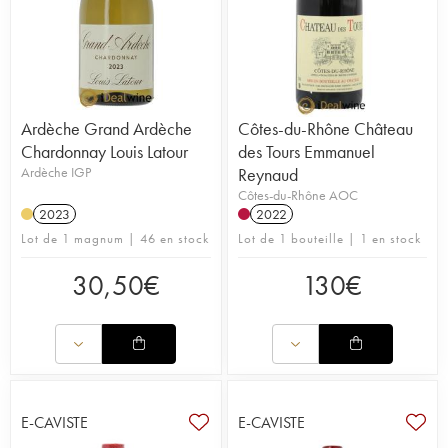
Ardèche Grand Ardèche
Côtes-du-Rhône Château
Chardonnay Louis Latour
des Tours Emmanuel
Ardèche IGP
Reynaud
Côtes-du-Rhône AOC
2023
2022
Lot de 1 magnum | 46 en stock
Lot de 1 bouteille | 1 en stock
30,50
€
130
€
E-CAVISTE
E-CAVISTE