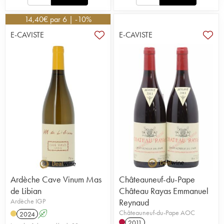
14,40
€
par 6 | -10%
E-CAVISTE
E-CAVISTE
Ardèche Cave Vinum Mas
Châteauneuf-du-Pape
de Libian
Château Rayas Emmanuel
Ardèche IGP
Reynaud
Châteauneuf-du-Pape AOC
2024
A
2011