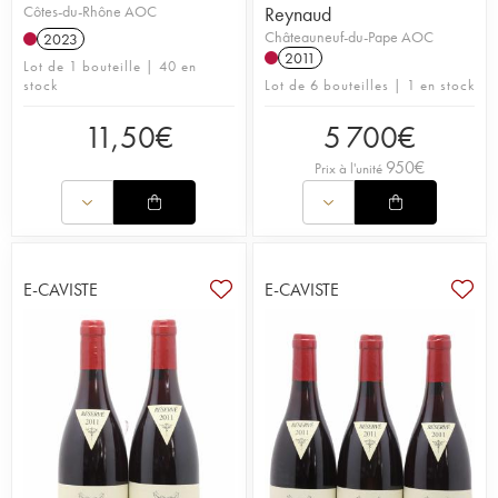
Côtes-du-Rhône AOC
Reynaud
Châteauneuf-du-Pape AOC
2023
2011
Lot de 1 bouteille | 40 en
stock
Lot de 6 bouteilles | 1 en stock
11,50
€
5 700
€
950
€
Prix à l'unité
E-CAVISTE
E-CAVISTE