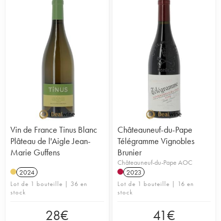
Vin de France Tinus Blanc
Châteauneuf-du-Pape
Plâteau de l'Aigle Jean-
Télégramme Vignobles
Marie Guffens
Brunier
Châteauneuf-du-Pape AOC
2024
2023
Lot de 1 bouteille | 36 en
Lot de 1 bouteille | 16 en
stock
stock
28
€
41
€