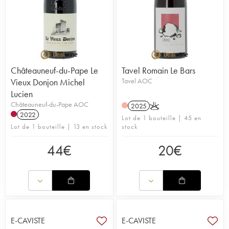
Châteauneuf-du-Pape Le
Tavel Romain Le Bars
Vieux Donjon Michel
Tavel AOC
Lucien
Châteauneuf-du-Pape AOC
2025
K
2022
Lot de 1 bouteille | 45 en
Lot de 1 bouteille | 13 en stock
stock
44
€
20
€
E-CAVISTE
E-CAVISTE