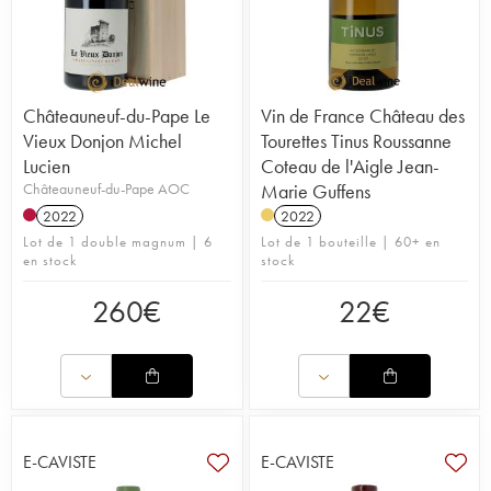
Châteauneuf-du-Pape Le
Vin de France Château des
Vieux Donjon Michel
Tourettes Tinus Roussanne
Lucien
Coteau de l'Aigle Jean-
Châteauneuf-du-Pape AOC
Marie Guffens
2022
2022
Lot de 1 double magnum | 6
Lot de 1 bouteille | 60+ en
en stock
stock
260
€
22
€
E-CAVISTE
E-CAVISTE