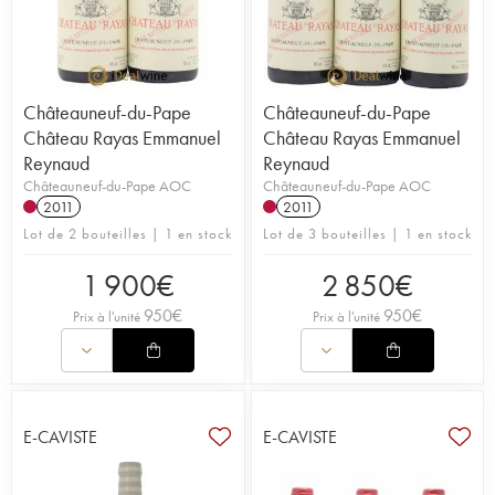
Châteauneuf-du-Pape
Châteauneuf-du-Pape
Château Rayas Emmanuel
Château Rayas Emmanuel
Reynaud
Reynaud
Châteauneuf-du-Pape AOC
Châteauneuf-du-Pape AOC
2011
2011
Lot de 2 bouteilles | 1 en stock
Lot de 3 bouteilles | 1 en stock
1 900
€
2 850
€
950
€
950
€
Prix à l'unité
Prix à l'unité
E-CAVISTE
E-CAVISTE