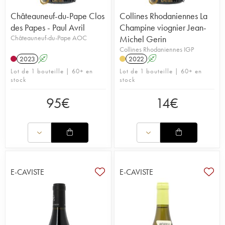
Châteauneuf-du-Pape Clos
Collines Rhodaniennes La
des Papes - Paul Avril
Champine viognier Jean-
Châteauneuf-du-Pape AOC
Michel Gerin
Collines Rhodaniennes IGP
2023
A
2022
A
Lot de 1 bouteille | 60+ en
Lot de 1 bouteille | 60+ en
stock
stock
95
€
14
€
E-CAVISTE
E-CAVISTE