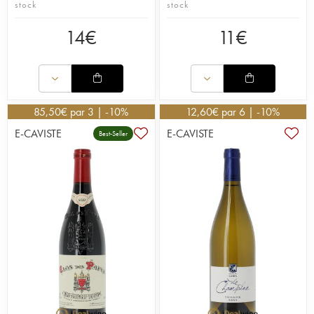
stock
stock
14
€
11
€
85,50
€
par 3 | -10%
12,60
€
par 6 | -10%
E-CAVISTE
E-CAVISTE
Best-Seller