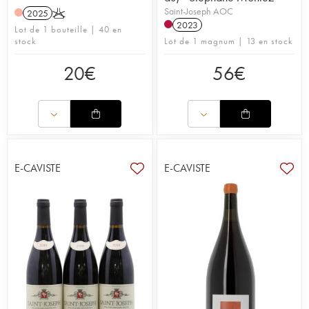
Saint-Joseph AOC
2025
K
2023
Lot de 1 bouteille | 40 en
stock
Lot de 1 magnum | 13 en stock
20
€
56
€
E-CAVISTE
E-CAVISTE