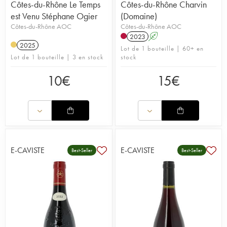
Côtes-du-Rhône Le Temps
Côtes-du-Rhône Charvin
est Venu Stéphane Ogier
(Domaine)
Côtes-du-Rhône AOC
Côtes-du-Rhône AOC
2023
A
2025
Lot de 1 bouteille | 60+ en
Lot de 1 bouteille | 3 en stock
stock
10
€
15
€
E-CAVISTE
E-CAVISTE
Best-Seller
Best-Seller