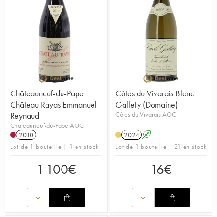
Châteauneuf-du-Pape
Côtes du Vivarais Blanc
Château Rayas Emmanuel
Gallety (Domaine)
Reynaud
Côtes du Vivarais AOC
Châteauneuf-du-Pape AOC
2010
2024
A
Lot de 1 bouteille | 1 en stock
Lot de 1 bouteille | 21 en stock
1 100
€
16
€