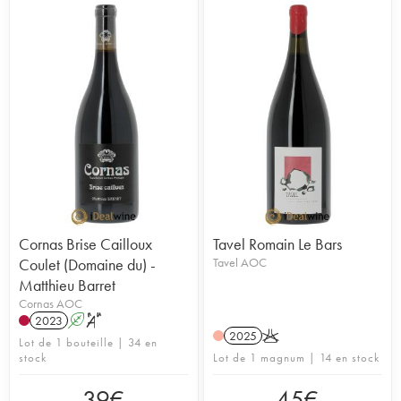
Cornas Brise Cailloux
Tavel Romain Le Bars
Coulet (Domaine du) -
Tavel AOC
Matthieu Barret
Cornas AOC
2023
A
S
2025
K
Lot de 1 bouteille | 34 en
stock
Lot de 1 magnum | 14 en stock
39
€
45
€