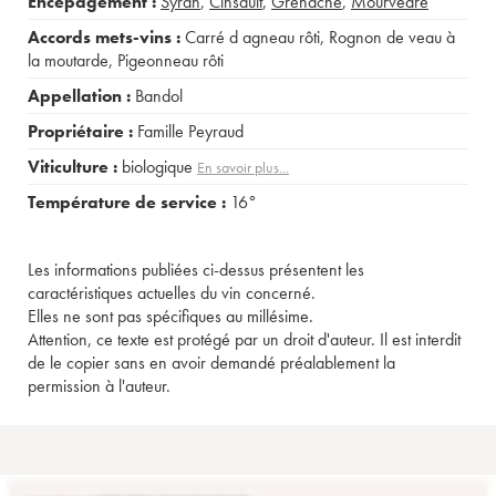
Encépagement :
Syrah
,
Cinsault
,
Grenache
,
Mourvèdre
Accords mets-vins :
Carré d agneau rôti
,
Rognon de veau à
la moutarde
,
Pigeonneau rôti
Appellation :
Bandol
Propriétaire :
Famille Peyraud
Viticulture :
biologique
En savoir plus...
Température de service :
16°
Les informations publiées ci-dessus présentent les
caractéristiques actuelles du vin concerné.
Elles ne sont pas spécifiques au millésime.
Attention, ce texte est protégé par un droit d'auteur. Il est interdit
de le copier sans en avoir demandé préalablement la
permission à l'auteur.