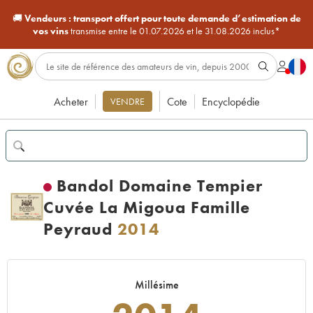
🚚
Vendeurs :
transport offert pour toute demande d’estimation de
vos vins
transmise entre le 01.07.2026 et le 31.08.2026 inclus*
Acheter
Cote
Encyclopédie
VENDRE
Bandol Domaine Tempier
Cuvée La Migoua Famille
Peyraud
2014
Millésime