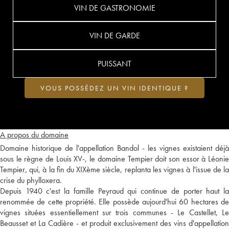
VIN DE GASTRONOMIE
VIN DE GARDE
PUISSANT
VOUS POSSÉDEZ UN VIN IDENTIQUE ?
A propos du domaine
Domaine historique de l'appellation Bandol - les vignes existaient déjà
sous le règne de Louis XV-, le domaine Tempier doit son essor à Léonie
Tempier, qui, à la fin du XIXème siècle, replanta les vignes à l'issue de la
crise du phylloxera.
Depuis 1940 c'est la famille Peyraud qui continue de porter haut la
renommée de cette propriété. Elle possède aujourd'hui 60 hectares de
vignes situées essentiellement sur trois communes - Le Castellet, Le
Beausset et La Cadière - et produit exclusivement des vins d'appellation