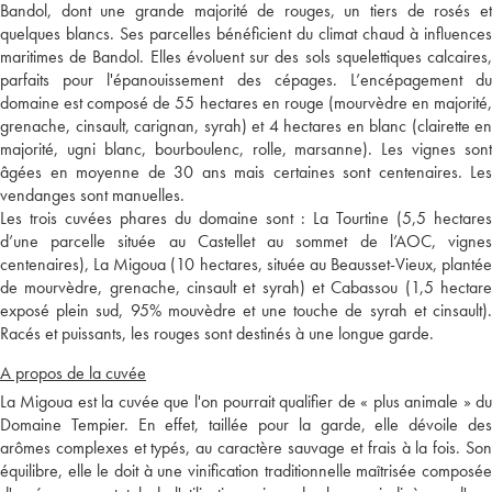
Bandol, dont une grande majorité de rouges, un tiers de rosés et
quelques blancs. Ses parcelles bénéficient du climat chaud à influences
maritimes de Bandol. Elles évoluent sur des sols squelettiques calcaires,
parfaits pour l'épanouissement des cépages. L’encépagement du
domaine est composé de 55 hectares en rouge (mourvèdre en majorité,
grenache, cinsault, carignan, syrah) et 4 hectares en blanc (clairette en
majorité, ugni blanc, bourboulenc, rolle, marsanne). Les vignes sont
âgées en moyenne de 30 ans mais certaines sont centenaires. Les
vendanges sont manuelles.
Les trois cuvées phares du domaine sont : La Tourtine (5,5 hectares
d’une parcelle située au Castellet au sommet de l’AOC, vignes
centenaires), La Migoua (10 hectares, située au Beausset-Vieux, plantée
de mourvèdre, grenache, cinsault et syrah) et Cabassou (1,5 hectare
exposé plein sud, 95% mouvèdre et une touche de syrah et cinsault).
Racés et puissants, les rouges sont destinés à une longue garde.
A propos de la cuvée
La Migoua est la cuvée que l'on pourrait qualifier de « plus animale » du
Domaine Tempier. En effet, taillée pour la garde, elle dévoile des
arômes complexes et typés, au caractère sauvage et frais à la fois. Son
équilibre, elle le doit à une vinification traditionnelle maîtrisée composée