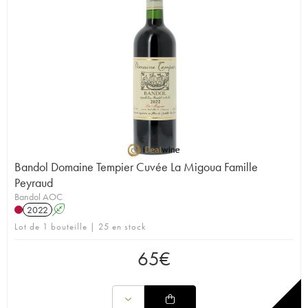
Bandol Domaine Tempier Cuvée La Migoua Famille
Peyraud
Bandol AOC
2022
A
Lot de 1 bouteille | 25 en stock
65
€