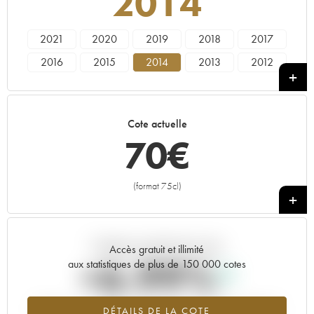
2014
2021
2020
2019
2018
2017
2016
2015
2014
2013
2012
2011
2010
2009
2008
2007
2006
2005
2004
2003
2002
Cote actuelle
2001
2000
1998
1997
1995
70
€
1989
1988
1986
1985
(format 75cl)
+
Tendance actuelle de la cote
Accès gratuit et illimité
+6.99%
aux statistiques de plus de 150 000 cotes
Tendance à la hausse du millésime 2014 en 2026 par rapport à
DÉTAILS DE LA COTE