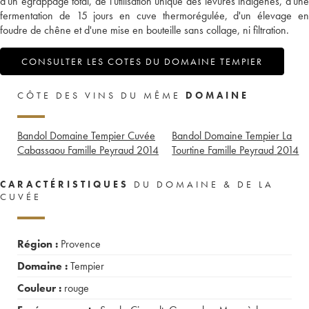
d'un égrappage total, de l'utilisation unique des levures indigènes, d'une
fermentation de 15 jours en cuve thermorégulée, d'un élevage en
foudre de chêne et d'une mise en bouteille sans collage, ni filtration.
CONSULTER LES COTES DU DOMAINE TEMPIER
CÔTE DES VINS DU MÊME
DOMAINE
Bandol Domaine Tempier Cuvée
Bandol Domaine Tempier La
Cabassaou Famille Peyraud
2014
Tourtine Famille Peyraud
2014
CARACTÉRISTIQUES
DU DOMAINE & DE LA
CUVÉE
Région :
Provence
Domaine :
Tempier
Couleur :
rouge