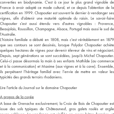
converties en biodynamie. C'est à ce jour le plus grand vignoble de
France à avoir adopté ce mode cultural, et ce depuis l'obtention de la
certification en 1999. Chapoutier est souvent le dernier à vendanger ses
vignes, afin d'obtenir une maturité optimale du raisin. Le savoir-faire
Chapoutier s'est aussi étendu vers d'autres vignobles : Provence,
Beaujolais, Roussillon, Champagne, Alsace, Portugal mais aussi le sud de
l'Australie.
L'histoire familiale a débuté en 1808, mais c'est véritablement en 1879
que ses contours se sont dessinés, lorsque Polydor Chapoutier achète
quelques hectares de vignes pour devenir éleveur de vins et négociant.
Depuis, sept générations se sont succédées, jusqu'à Michel Chapoutier.
Celui-ci passe désormais la main à ses enfants Mathilde (au commerce
et à la communication) et Maxime (aux vignes et à la cave). Ensemble,
ils perpétuent l’héritage familial avec l’envie de mettre en valeur les
typicités des grands terroirs rhodaniens.
Lire l'article du Journal sur le domaine Chapoutier
A propos de la cuvée
A base de Grenache exclusivement, la Croix de Bois de Chapoutier est
issue des sols typiques de Châteauneuf, gros galets roulés et argile