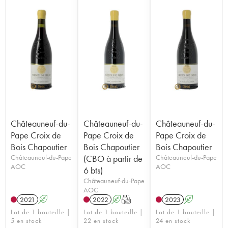
Châteauneuf-du-
Châteauneuf-du-
Châteauneuf-du-
Pape Croix de
Pape Croix de
Pape Croix de
Bois Chapoutier
Bois Chapoutier
Bois Chapoutier
Châteauneuf-du-Pape
(CBO à partir de
Châteauneuf-du-Pape
AOC
AOC
6 bts)
Châteauneuf-du-Pape
AOC
2021
A
2022
A
T
2023
A
Lot de 1 bouteille |
Lot de 1 bouteille |
Lot de 1 bouteille |
5 en stock
22 en stock
24 en stock