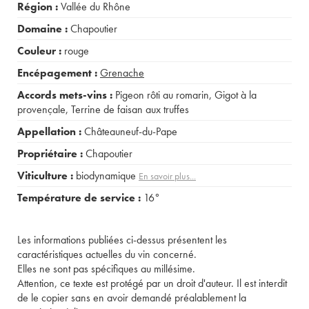
Région :
Vallée du Rhône
Domaine :
Chapoutier
Couleur :
rouge
Encépagement :
Grenache
Accords mets-vins :
Pigeon rôti au romarin
,
Gigot à la
provençale
,
Terrine de faisan aux truffes
Appellation :
Châteauneuf-du-Pape
Propriétaire :
Chapoutier
Viticulture :
biodynamique
En savoir plus...
Température de service :
16°
Les informations publiées ci-dessus présentent les
caractéristiques actuelles du vin concerné.
Elles ne sont pas spécifiques au millésime.
Attention, ce texte est protégé par un droit d'auteur. Il est interdit
de le copier sans en avoir demandé préalablement la