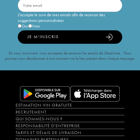
J'accepte le suivi de mes emails afin de recevoir des
suggestions personnalisées
Oui
Non
JE M'INSCRIS
En vous inscrivant, vous acceptez de recevoir les emails de iDealwine. Vous
pouvez vous désabonner à tout moment via le lien présent dans chaque message.
ESTIMATION VIN GRATUITE
RECRUTEMENT
QUI SOMMES-NOUS ?
RESPONSABILITÉ D'ENTREPRISE
TARIFS ET DÉLAIS DE LIVRAISON
DOMAINES PARTENAIRES