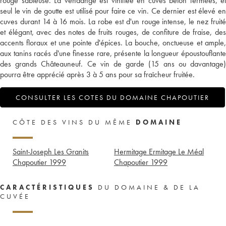
rouge sableuse. La vendange est vinifiée en cuves béton fermées, et
seul le vin de goutte est utilisé pour faire ce vin. Ce dernier est élevé en
cuves durant 14 à 16 mois. La robe est d'un rouge intense, le nez fruité
et élégant, avec des notes de fruits rouges, de confiture de fraise, des
accents floraux et une pointe d'épices. La bouche, onctueuse et ample,
aux tanins racés d'une finesse rare, présente la longueur époustouflante
des grands Châteauneuf. Ce vin de garde (15 ans ou davantage)
pourra être apprécié après 3 à 5 ans pour sa fraîcheur fruitée.
CONSULTER LES COTES DU DOMAINE CHAPOUTIER
CÔTE DES VINS DU MÊME
DOMAINE
Saint-Joseph Les Granits
Hermitage Ermitage Le Méal
Chapoutier
1999
Chapoutier
1999
CARACTÉRISTIQUES
DU DOMAINE & DE LA
CUVÉE