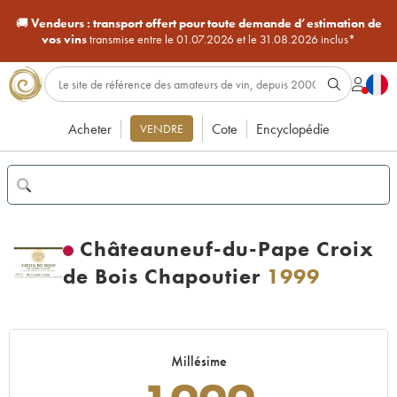
🚚
Vendeurs :
transport offert pour toute demande d’estimation de
vos vins
transmise entre le 01.07.2026 et le 31.08.2026 inclus*
Acheter
Cote
Encyclopédie
VENDRE
Châteauneuf-du-Pape Croix
de Bois Chapoutier
1999
Millésime