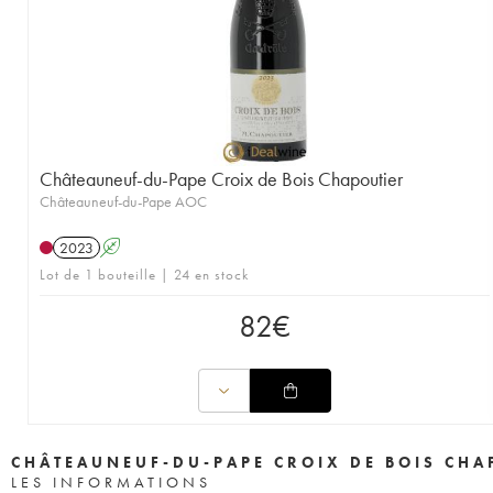
Châteauneuf-du-Pape Croix de Bois Chapoutier
Châteauneuf-du-Pape AOC
2023
A
Lot de 1 bouteille | 24 en stock
82
€
CHÂTEAUNEUF-DU-PAPE CROIX DE BOIS CHA
LES INFORMATIONS