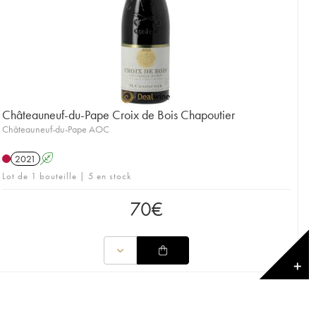
Châteauneuf-du-Pape Croix de Bois Chapoutier
Châteauneuf-du-Pape AOC
2021
A
Lot de 1 bouteille | 5 en stock
70
€
✕