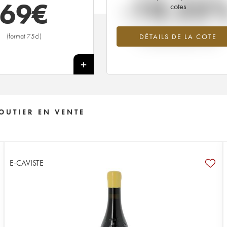
-10.25
69
€
cotes
Tendance à la baisse du millésime 2
(format 75cl)
DÉTAILS DE LA COTE
en 2026 par rapport à 2025
+
OUTIER EN VENTE
E-CAVISTE