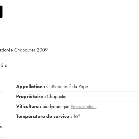
rdorée Chapoutier
2009
VÉE
Appellation :
Châteauneuf-du-Pape
Propriétaire :
Chapoutier
Viticulture :
biodynamique
En savoir plus...
Température de service :
16°
le
,