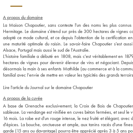
A propos du domaine
La Maison Chapoutier, sans conteste l'un des noms les plus connus de
Hermitage. Le domaine s'étend sur près de 300 hectares de vignes con
adopté ce mode cultural, et ce depuis l'obtention de la certification 
une maturité optimale du raisin. Le savoir-faire Chapoutier s'est aus
Alsace, Portugal mais aussi le sud de l'Australie.
L'histoire familiale a débuté en 1808, mais c'est véritablement en 18
hectares de vignes pour devenir éleveur de vins et négociant. Depuis
désormais la main à ses enfants Mathilde (au commerce et à la communi
familial avec l’envie de mettre en valeur les typicités des grands terroi
Lire l'article du Journal sur le domaine Chapoutier
A propos de la cuvée
A base de Grenache exclusivement, la Croix de Bois de Chapoutier e
sableuse. La vendange est vinifiée en cuves béton fermées, et seul le vi
16 mois. La robe est d'un rouge intense, le nez fruité et élégant, avec d
d'épices. La bouche, onctueuse et ample, aux tanins racés d'une fine
garde (15 ans ou davantage) pourra être apprécié après 3 à 5 ans pour