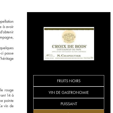
pellation
e à avoir
d'obtenir
hampagne,
 quelques
-ci passe
’héritage
FRUITS NOIRS
ile rouge
VIN DE GASTRONOMIE
rant 14 à
une pointe
PUISSANT
Ce vin de