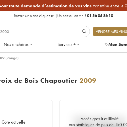
 pour toute demande d’estimation de vos vins
transmise entre le 
Retrait sur place
cliquez ici
|
Un conseil en vin ?
01 56 05 86 10
VENDRE MES VINS
Nos enchères
Services +
✨
Mon Som
009 (Rouge)
oix de Bois Chapoutier
2009
Accès gratuit et illimité
Tendance actuelle de la cote
Cote actuelle
aux statistiques de plus de 150 