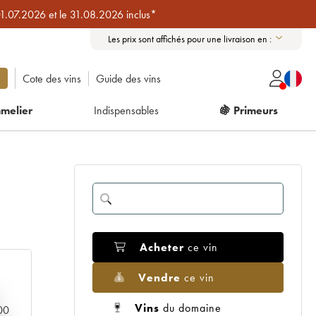
01.07.2026 et le 31.08.2026 inclus*
Les prix sont affichés pour une livraison en :
Cote des vins
Guide des vins
melier
Indispensables
🍇 Primeurs
Acheter
ce vin
Vendre
ce vin
Vins
du domaine
000