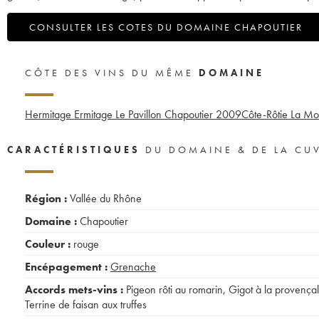
CONSULTER LES COTES DU DOMAINE CHAPOUTIER
CÔTE DES VINS DU MÊME
DOMAINE
Hermitage Ermitage Le Pavillon Chapoutier
2009
Côte-Rôtie La Mo
CARACTÉRISTIQUES
DU DOMAINE & DE LA CU
Région :
Vallée du Rhône
Domaine :
Chapoutier
Couleur :
rouge
Encépagement :
Grenache
Accords mets-vins :
Pigeon rôti au romarin
,
Gigot à la provença
Terrine de faisan aux truffes