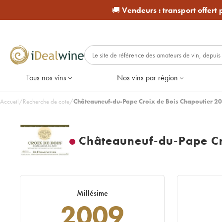
🚚
Vendeurs :
transport offert
Tous nos vins
Nos vins par région
Accueil
/
Recherche de cote
/
Châteauneuf-du-Pape Croix de Bois Chapoutier 2
Châteauneuf-du-Pape Cr
Millésime
2009