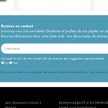
Restons en
contact
Inscrivez-vous à la newsletter iDealwine et profitez de nos pépites en a
Recevez directement dans votre boîte mail : nos découvertes du moment, 
J'accepte le suivi de mes emails afin de recevoir des suggestions personnalisées
Oui
Non
En vous inscrivant, vous acceptez de recevoir les emails de iDealwine. Vous pouvez 
QUI SOMMES-NOUS ?
RESPONSABILITÉ D'ENTREPRIS
PRESSE
FOIRE AUX QUESTIONS