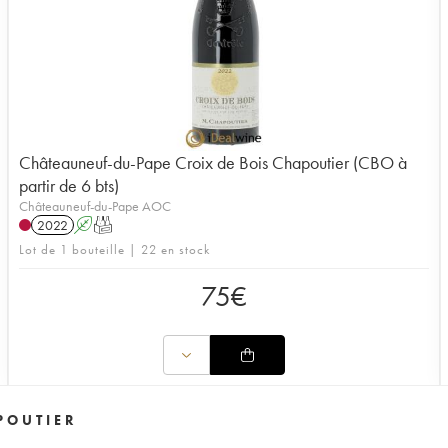
Châteauneuf-du-Pape Croix de Bois Chapoutier (CBO à
partir de 6 bts)
Châteauneuf-du-Pape AOC
2022
A
T
Lot de 1 bouteille | 22 en stock
75
€
POUTIER