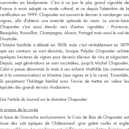
converties en biodynamie. C'est à ce jour le plus grand vignoble de
France à avoir adopté ce mode cultural, et ce depuis l'obtention de la
certification en 1999. Chapoutier est souvent le dernier à vendanger ses
vignes, afin d'obtenir une maturité optimale du raisin. Le savoir-faire
Chapoutier s'est aussi étendu vers d'autres vignobles : Provence,
Beaujolais, Roussillon, Champagne, Alsace, Portugal mais aussi le sud de
l'Australie.
L'histoire familiale a débuté en 1808, mais c'est véritablement en 1879
que ses contours se sont dessinés, lorsque Polydor Chapoutier achète
quelques hectares de vignes pour devenir éleveur de vins et négociant.
Depuis, sept générations se sont succédées, jusqu'à Michel Chapoutier.
Celui-ci passe désormais la main à ses enfants Mathilde (au commerce
et à la communication) et Maxime (aux vignes et à la cave). Ensemble,
ils perpétuent l’héritage familial avec l’envie de mettre en valeur les
typicités des grands terroirs rhodaniens.
Lire l'article du Journal sur le domaine Chapoutier
A propos de la cuvée
A base de Grenache exclusivement, la Croix de Bois de Chapoutier est
issue des sols typiques de Châteauneuf, gros galets roulés et argile