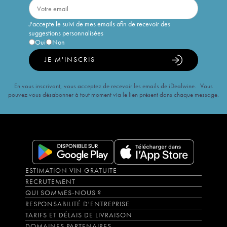
J'accepte le suivi de mes emails afin de recevoir des
suggestions personnalisées
Oui
Non
JE M'INSCRIS
En vous inscrivant, vous acceptez de recevoir les emails de iDealwine. Vous
pouvez vous désabonner à tout moment via le lien présent dans chaque message.
ESTIMATION VIN GRATUITE
RECRUTEMENT
QUI SOMMES-NOUS ?
RESPONSABILITÉ D'ENTREPRISE
TARIFS ET DÉLAIS DE LIVRAISON
DOMAINES PARTENAIRES