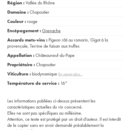
Région :
Vallée du Rhône
Domaine :
Chapoutier
Couleur :
rouge
Encépagement :
Grenache
Accords mets-vins :
Pigeon rôti au romarin
,
Gigot à la
provençale
,
Terrine de faisan aux truffes
Appellation :
Châteauneuf-du-Pape
Propriétaire :
Chapoutier
Viticulture :
biodynamique
En savoir plus...
Température de service :
16°
Les informations publiées ci-dessus présentent les
caractéristiques actuelles du vin concerné.
Elles ne sont pas spécifiques au millésime.
Attention, ce texte est protégé par un droit d'auteur. Il est interdit
de le copier sans en avoir demandé préalablement la