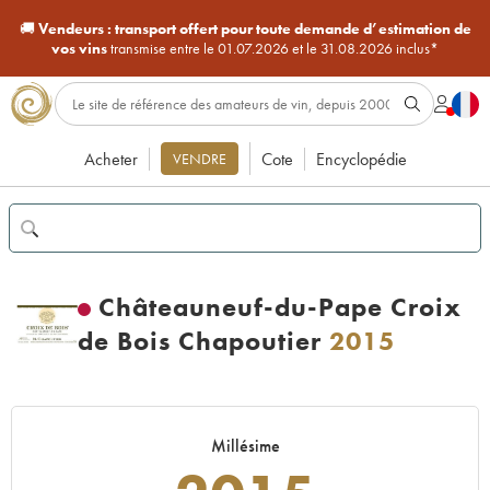
🚚
Vendeurs :
transport offert pour toute demande d’estimation de
vos vins
transmise entre le 01.07.2026 et le 31.08.2026 inclus*
Acheter
Cote
Encyclopédie
VENDRE
Châteauneuf-du-Pape Croix
de Bois Chapoutier
2015
Millésime