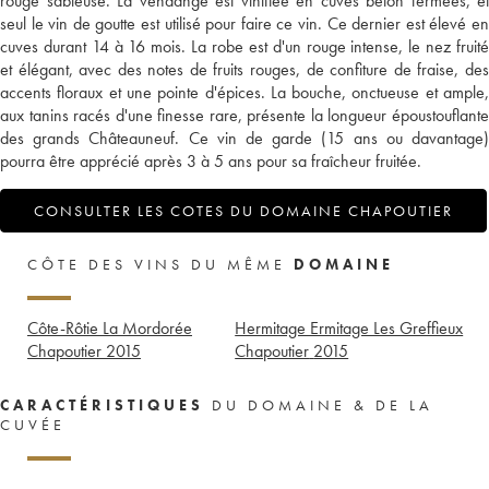
rouge sableuse. La vendange est vinifiée en cuves béton fermées, et
seul le vin de goutte est utilisé pour faire ce vin. Ce dernier est élevé en
cuves durant 14 à 16 mois. La robe est d'un rouge intense, le nez fruité
et élégant, avec des notes de fruits rouges, de confiture de fraise, des
accents floraux et une pointe d'épices. La bouche, onctueuse et ample,
aux tanins racés d'une finesse rare, présente la longueur époustouflante
des grands Châteauneuf. Ce vin de garde (15 ans ou davantage)
pourra être apprécié après 3 à 5 ans pour sa fraîcheur fruitée.
CONSULTER LES COTES DU DOMAINE CHAPOUTIER
CÔTE DES VINS DU MÊME
DOMAINE
Côte-Rôtie La Mordorée
Hermitage Ermitage Les Greffieux
Chapoutier
2015
Chapoutier
2015
CARACTÉRISTIQUES
DU DOMAINE & DE LA
CUVÉE