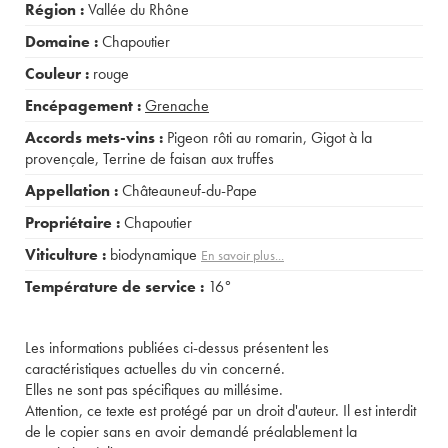
Région :
Vallée du Rhône
Domaine :
Chapoutier
Couleur :
rouge
Encépagement :
Grenache
Accords mets-vins :
Pigeon rôti au romarin
,
Gigot à la
provençale
,
Terrine de faisan aux truffes
Appellation :
Châteauneuf-du-Pape
Propriétaire :
Chapoutier
Viticulture :
biodynamique
En savoir plus...
Température de service :
16°
Les informations publiées ci-dessus présentent les
caractéristiques actuelles du vin concerné.
Elles ne sont pas spécifiques au millésime.
Attention, ce texte est protégé par un droit d'auteur. Il est interdit
de le copier sans en avoir demandé préalablement la