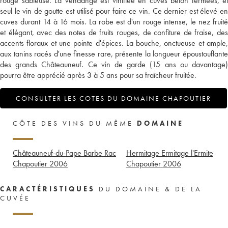
rouge sableuse. La vendange est vinifiée en cuves béton fermées, et
seul le vin de goutte est utilisé pour faire ce vin. Ce dernier est élevé en
cuves durant 14 à 16 mois. La robe est d'un rouge intense, le nez fruité
et élégant, avec des notes de fruits rouges, de confiture de fraise, des
accents floraux et une pointe d'épices. La bouche, onctueuse et ample,
aux tanins racés d'une finesse rare, présente la longueur époustouflante
des grands Châteauneuf. Ce vin de garde (15 ans ou davantage)
pourra être apprécié après 3 à 5 ans pour sa fraîcheur fruitée.
CONSULTER LES COTES DU DOMAINE CHAPOUTIER
CÔTE DES VINS DU MÊME
DOMAINE
Châteauneuf-du-Pape Barbe Rac
Hermitage Ermitage l'Ermite
Chapoutier
2006
Chapoutier
2006
CARACTÉRISTIQUES
DU DOMAINE & DE LA
CUVÉE