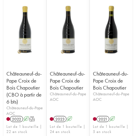
Châteauneuf-du-
Châteauneuf-du-
Châteauneuf-du-
Pape Croix de
Pape Croix de
Pape Croix de
Bois Chapoutier
Bois Chapoutier
Bois Chapoutier
(CBO à partir de
Châteauneuf-du-Pape
Châteauneuf-du-Pape
AOC
AOC
6 bts)
Châteauneuf-du-Pape
AOC
2022
A
T
2023
A
2021
A
Lot de 1 bouteille |
Lot de 1 bouteille |
Lot de 1 bouteille |
22 en stock
24 en stock
5 en stock