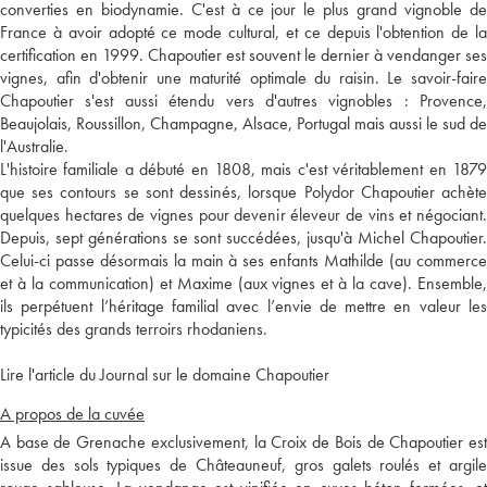
converties en biodynamie. C'est à ce jour le plus grand vignoble de
France à avoir adopté ce mode cultural, et ce depuis l'obtention de la
certification en 1999. Chapoutier est souvent le dernier à vendanger ses
vignes, afin d'obtenir une maturité optimale du raisin. Le savoir-faire
Chapoutier s'est aussi étendu vers d'autres vignobles : Provence,
Beaujolais, Roussillon, Champagne, Alsace, Portugal mais aussi le sud de
l'Australie.
L'histoire familiale a débuté en 1808, mais c'est véritablement en 1879
que ses contours se sont dessinés, lorsque Polydor Chapoutier achète
quelques hectares de vignes pour devenir éleveur de vins et négociant.
Depuis, sept générations se sont succédées, jusqu'à Michel Chapoutier.
Celui-ci passe désormais la main à ses enfants Mathilde (au commerce
et à la communication) et Maxime (aux vignes et à la cave). Ensemble,
ils perpétuent l’héritage familial avec l’envie de mettre en valeur les
typicités des grands terroirs rhodaniens.
Lire l'article du Journal sur le domaine Chapoutier
A propos de la cuvée
A base de Grenache exclusivement, la Croix de Bois de Chapoutier est
issue des sols typiques de Châteauneuf, gros galets roulés et argile