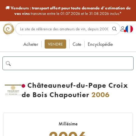
🚚
Vendeurs :
transport offert pour toute demande d’estimation de
vos vins
transmise entre le 01.07.2026 et le 31.08.2026 inclus*
Acheter
Cote
Encyclopédie
VENDRE
Châteauneuf-du-Pape Croix
de Bois Chapoutier
2006
Millésime