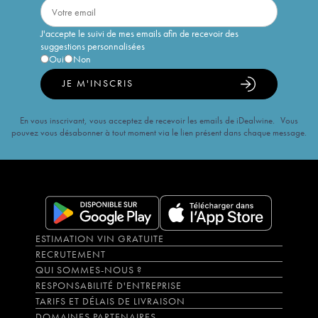
J'accepte le suivi de mes emails afin de recevoir des
suggestions personnalisées
Oui
Non
JE M'INSCRIS
En vous inscrivant, vous acceptez de recevoir les emails de iDealwine. Vous
pouvez vous désabonner à tout moment via le lien présent dans chaque message.
ESTIMATION VIN GRATUITE
RECRUTEMENT
QUI SOMMES-NOUS ?
RESPONSABILITÉ D'ENTREPRISE
TARIFS ET DÉLAIS DE LIVRAISON
DOMAINES PARTENAIRES