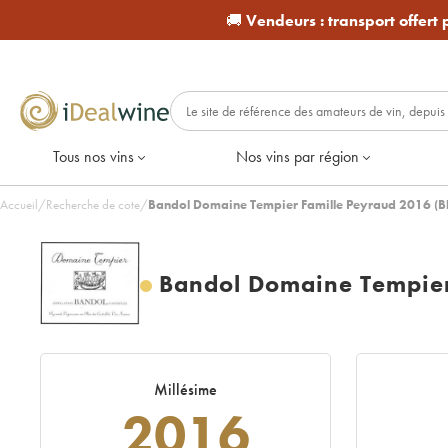
🚚
Vendeurs :
transport offert
Tous nos vins
Nos vins par région
Accueil
/
Recherche de cote
/
Bandol Domaine Tempier Famille Peyraud 2016 (B
Bandol Domaine Tempier
Millésime
2016