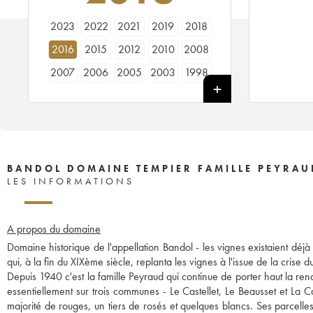
2023
2022
2021
2019
2018
2016
2015
2012
2010
2008
2007
2006
2005
2003
1998
1997
1996
1988
1985
1973
BANDOL DOMAINE TEMPIER FAMILLE PEYRAU
LES INFORMATIONS
A propos du domaine
Domaine historique de l'appellation Bandol - les vignes existaient déj
qui, à la fin du XIXème siècle, replanta les vignes à l'issue de la crise d
Depuis 1940 c'est la famille Peyraud qui continue de porter haut la re
essentiellement sur trois communes - Le Castellet, Le Beausset et La 
majorité de rouges, un tiers de rosés et quelques blancs. Ses parcelle