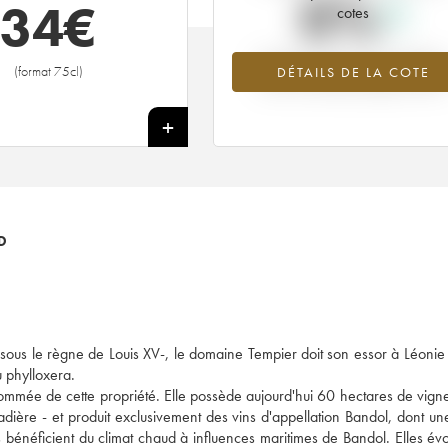
0%
34
€
cotes
Tendance à la hausse du millésime
(format 75cl)
DÉTAILS DE LA COTE
2016 en 2026 par rapport à 2025
+
D
à sous le règne de Louis XV-, le domaine Tempier doit son essor à Léonie
u phylloxera.
nommée de cette propriété. Elle possède aujourd'hui 60 hectares de vigne
Cadière - et produit exclusivement des vins d'appellation Bandol, dont u
s bénéficient du climat chaud à influences maritimes de Bandol. Elles évo