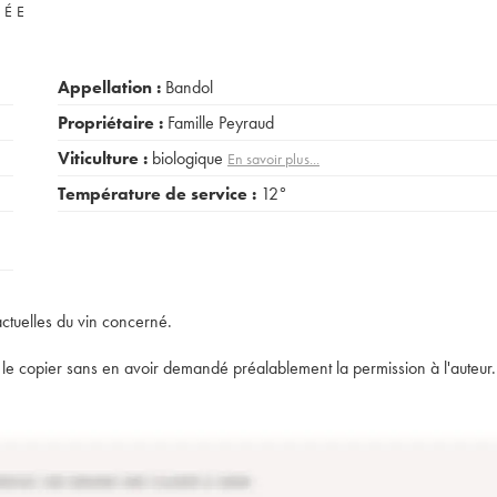
VÉE
Appellation :
Bandol
Propriétaire :
Famille Peyraud
Viticulture :
biologique
En savoir plus...
Température de service :
12°
actuelles du vin concerné.
t de le copier sans en avoir demandé préalablement la permission à l'auteur.