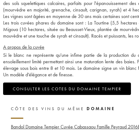
des sols squelettiques calcaires, parfaits pour l'épanouissement
(mourvèdre en majorité, grenache, cinsault, carignan, syrah) et 4 hec
Les vignes sont âgées en moyenne de 30 ans mais certaines sont cent
Les trois cuvées phares du domaine sont : La Tourtine (5,5 hectares 
Migoua (10 hectares, située au Beausset-Vieux, plantée de mourvèdre
mouvèdre et une touche de syrah et cinsault). Racés et puissants, les 
A propos de la cuvée
Si le blanc ne représente qu'une infime partie de la production du d
ensoleillement limité permettant ainsi une maturation lente des baies. 
élevage sous bois entre 8 et 10 mois. Le domaine signe un vin blanc fra
Un modèle d'élégance et de finesse.
CONSULTER LES COTES DU DOMAINE TEMPIER
CÔTE DES VINS DU MÊME
DOMAINE
Bandol Domaine Tempier Cuvée Cabassaou Famille Peyraud
2016