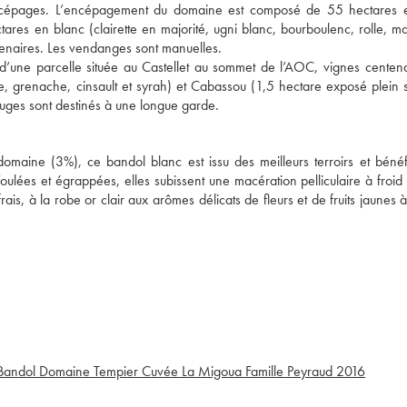
 des cépages. L’encépagement du domaine est composé de 55 hectares 
tares en blanc (clairette en majorité, ugni blanc, bourboulenc, rolle, m
enaires. Les vendanges sont manuelles.
d’une parcelle située au Castellet au sommet de l’AOC, vignes centena
, grenache, cinsault et syrah) et Cabassou (1,5 hectare exposé plein
rouges sont destinés à une longue garde.
omaine (3%), ce bandol blanc est issu des meilleurs terroirs et bénéf
Foulées et égrappées, elles subissent une macération pelliculaire à froid
is, à la robe or clair aux arômes délicats de fleurs et de fruits jaunes 
Bandol Domaine Tempier Cuvée La Migoua Famille Peyraud
2016