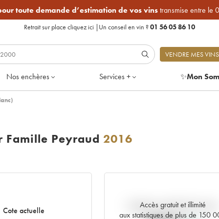
 pour toute demande d’estimation de vos vins
transmise entre le 
Retrait sur place
cliquez ici
|
Un conseil en vin ?
01 56 05 86 10
VENDRE MES VINS
Nos enchères
Services +
✨
Mon Som
lanc)
 Famille Peyraud
2016
Accès gratuit et illimité
Tendance actuelle de la cote
Cote actuelle
aux statistiques de plus de 150 