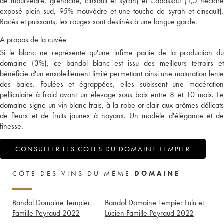
de mourvèdre, grenache, cinsault et syrah) et Cabassou (1,5 hectare
exposé plein sud, 95% mouvèdre et une touche de syrah et cinsault).
Racés et puissants, les rouges sont destinés à une longue garde.
A propos de la cuvée
Si le blanc ne représente qu'une infime partie de la production du
domaine (3%), ce bandol blanc est issu des meilleurs terroirs et
bénéficie d'un ensoleillement limité permettant ainsi une maturation lente
des baies. Foulées et égrappées, elles subissent une macération
pelliculaire à froid avant un élevage sous bois entre 8 et 10 mois. Le
domaine signe un vin blanc frais, à la robe or clair aux arômes délicats
de fleurs et de fruits jaunes à noyaux. Un modèle d'élégance et de
finesse.
CONSULTER LES COTES DU DOMAINE TEMPIER
CÔTE DES VINS DU MÊME
DOMAINE
Bandol Domaine Tempier
Bandol Domaine Tempier Lulu et
Famille Peyraud
2022
Lucien Famille Peyraud
2022