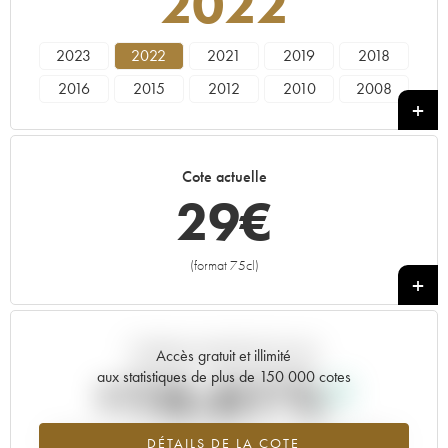
2022
2023
2022
2021
2019
2018
2016
2015
2012
2010
2008
2007
2006
2005
2003
1998
1997
1996
1988
1985
1973
Cote actuelle
29
€
(format 75cl)
+
Tendance actuelle de la cote
Accès gratuit et illimité
+16.61%
aux statistiques de plus de 150 000 cotes
Tendance à la hausse du millésime 2022 en 2026 par rapport à
DÉTAILS DE LA COTE