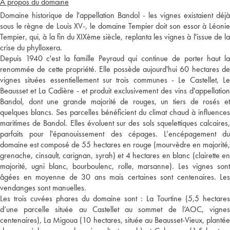
A propos du domaine
Domaine historique de l'appellation Bandol - les vignes existaient déjà
sous le règne de Louis XV-, le domaine Tempier doit son essor à Léonie
Tempier, qui, à la fin du XIXème siècle, replanta les vignes à l'issue de la
crise du phylloxera.
Depuis 1940 c'est la famille Peyraud qui continue de porter haut la
renommée de cette propriété. Elle possède aujourd'hui 60 hectares de
vignes situées essentiellement sur trois communes - Le Castellet, Le
Beausset et La Cadière - et produit exclusivement des vins d'appellation
Bandol, dont une grande majorité de rouges, un tiers de rosés et
quelques blancs. Ses parcelles bénéficient du climat chaud à influences
maritimes de Bandol. Elles évoluent sur des sols squelettiques calcaires,
parfaits pour l'épanouissement des cépages. L’encépagement du
domaine est composé de 55 hectares en rouge (mourvèdre en majorité,
grenache, cinsault, carignan, syrah) et 4 hectares en blanc (clairette en
majorité, ugni blanc, bourboulenc, rolle, marsanne). Les vignes sont
âgées en moyenne de 30 ans mais certaines sont centenaires. Les
vendanges sont manuelles.
Les trois cuvées phares du domaine sont : La Tourtine (5,5 hectares
d’une parcelle située au Castellet au sommet de l’AOC, vignes
centenaires), La Migoua (10 hectares, située au Beausset-Vieux, plantée