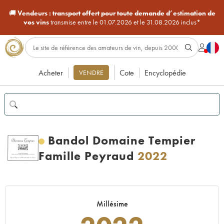
🚚
Vendeurs :
transport offert pour toute demande d’estimation de
vos vins
transmise entre le 01.07.2026 et le 31.08.2026 inclus*
Acheter
Cote
Encyclopédie
VENDRE
Bandol Domaine Tempier
Famille Peyraud
2022
Millésime