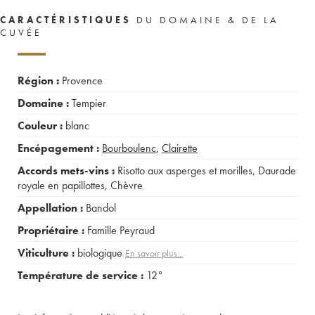
CARACTÉRISTIQUES
DU DOMAINE & DE LA
CUVÉE
Région :
Provence
Domaine :
Tempier
Couleur :
blanc
Encépagement :
Bourboulenc
,
Clairette
Accords mets-vins :
Risotto aux asperges et morilles
,
Daurade
royale en papillottes
,
Chèvre
Appellation :
Bandol
Propriétaire :
Famille Peyraud
Viticulture :
biologique
En savoir plus...
Température de service :
12°