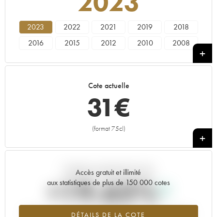
2023
2023
2022
2021
2019
2018
2016
2015
2012
2010
2008
2007
2006
2005
2003
1998
1997
1996
1988
1985
1973
Cote actuelle
31
€
(format 75cl)
+
Tendance actuelle de la cote
Accès gratuit et illimité
+19.63%
aux statistiques de plus de 150 000 cotes
Tendance à la hausse du millésime 2023 en 2026 par rapport à
DÉTAILS DE LA COTE