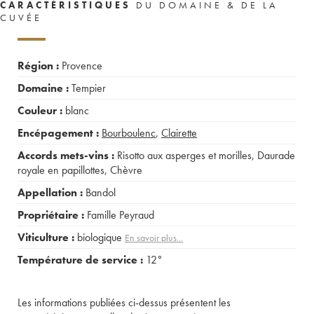
CARACTÉRISTIQUES
DU DOMAINE & DE LA
CUVÉE
Région :
Provence
Domaine :
Tempier
Couleur :
blanc
Encépagement :
Bourboulenc
,
Clairette
Accords mets-vins :
Risotto aux asperges et morilles
,
Daurade
royale en papillottes
,
Chèvre
Appellation :
Bandol
Propriétaire :
Famille Peyraud
Viticulture :
biologique
En savoir plus...
Température de service :
12°
Les informations publiées ci-dessus présentent les