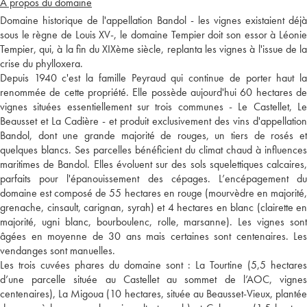
A propos du domaine
Domaine historique de l'appellation Bandol - les vignes existaient déjà
sous le règne de Louis XV-, le domaine Tempier doit son essor à Léonie
Tempier, qui, à la fin du XIXème siècle, replanta les vignes à l'issue de la
crise du phylloxera.
Depuis 1940 c'est la famille Peyraud qui continue de porter haut la
renommée de cette propriété. Elle possède aujourd'hui 60 hectares de
vignes situées essentiellement sur trois communes - Le Castellet, Le
Beausset et La Cadière - et produit exclusivement des vins d'appellation
Bandol, dont une grande majorité de rouges, un tiers de rosés et
quelques blancs. Ses parcelles bénéficient du climat chaud à influences
maritimes de Bandol. Elles évoluent sur des sols squelettiques calcaires,
parfaits pour l'épanouissement des cépages. L’encépagement du
domaine est composé de 55 hectares en rouge (mourvèdre en majorité,
grenache, cinsault, carignan, syrah) et 4 hectares en blanc (clairette en
majorité, ugni blanc, bourboulenc, rolle, marsanne). Les vignes sont
âgées en moyenne de 30 ans mais certaines sont centenaires. Les
vendanges sont manuelles.
Les trois cuvées phares du domaine sont : La Tourtine (5,5 hectares
d’une parcelle située au Castellet au sommet de l’AOC, vignes
centenaires), La Migoua (10 hectares, située au Beausset-Vieux, plantée