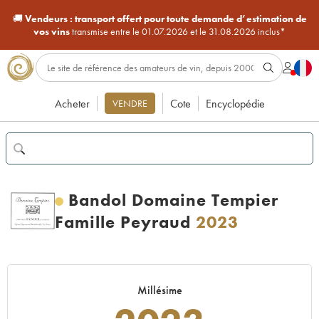
🚚
Vendeurs :
transport offert pour toute demande d’estimation de
vos vins
transmise entre le 01.07.2026 et le 31.08.2026 inclus*
Acheter
Cote
Encyclopédie
VENDRE
Bandol Domaine Tempier
Famille Peyraud
2023
Millésime