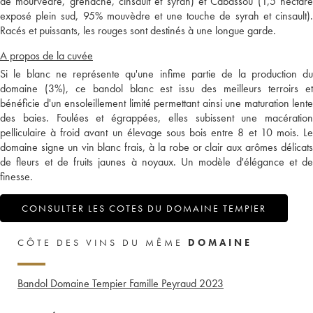
de mourvèdre, grenache, cinsault et syrah) et Cabassou (1,5 hectare
exposé plein sud, 95% mouvèdre et une touche de syrah et cinsault).
Racés et puissants, les rouges sont destinés à une longue garde.
A propos de la cuvée
Si le blanc ne représente qu'une infime partie de la production du
domaine (3%), ce bandol blanc est issu des meilleurs terroirs et
bénéficie d'un ensoleillement limité permettant ainsi une maturation lente
des baies. Foulées et égrappées, elles subissent une macération
pelliculaire à froid avant un élevage sous bois entre 8 et 10 mois. Le
domaine signe un vin blanc frais, à la robe or clair aux arômes délicats
de fleurs et de fruits jaunes à noyaux. Un modèle d'élégance et de
finesse.
CONSULTER LES COTES DU DOMAINE TEMPIER
CÔTE DES VINS DU MÊME
DOMAINE
Bandol Domaine Tempier Famille Peyraud
2023