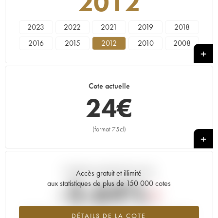
2012
2023
2022
2021
2019
2018
2016
2015
2012
2010
2008
2007
2006
2005
2003
1998
1997
1996
1988
1985
1973
Cote actuelle
24
€
(format 75cl)
+
Tendance actuelle de la cote
Accès gratuit et illimité
-3.64%
aux statistiques de plus de 150 000 cotes
Tendance à la baisse du millésime 2012 en 2026 par rapport à
DÉTAILS DE LA COTE