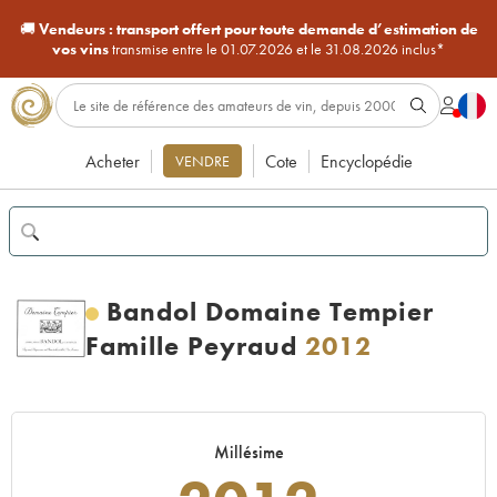
🚚
Vendeurs :
transport offert pour toute demande d’estimation de
vos vins
transmise entre le 01.07.2026 et le 31.08.2026 inclus*
Acheter
Cote
Encyclopédie
VENDRE
Bandol Domaine Tempier
Famille Peyraud
2012
Millésime