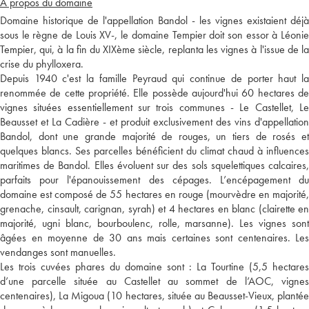
A propos du domaine
Domaine historique de l'appellation Bandol - les vignes existaient déjà
sous le règne de Louis XV-, le domaine Tempier doit son essor à Léonie
Tempier, qui, à la fin du XIXème siècle, replanta les vignes à l'issue de la
crise du phylloxera.
Depuis 1940 c'est la famille Peyraud qui continue de porter haut la
renommée de cette propriété. Elle possède aujourd'hui 60 hectares de
vignes situées essentiellement sur trois communes - Le Castellet, Le
Beausset et La Cadière - et produit exclusivement des vins d'appellation
Bandol, dont une grande majorité de rouges, un tiers de rosés et
quelques blancs. Ses parcelles bénéficient du climat chaud à influences
maritimes de Bandol. Elles évoluent sur des sols squelettiques calcaires,
parfaits pour l'épanouissement des cépages. L’encépagement du
domaine est composé de 55 hectares en rouge (mourvèdre en majorité,
grenache, cinsault, carignan, syrah) et 4 hectares en blanc (clairette en
majorité, ugni blanc, bourboulenc, rolle, marsanne). Les vignes sont
âgées en moyenne de 30 ans mais certaines sont centenaires. Les
vendanges sont manuelles.
Les trois cuvées phares du domaine sont : La Tourtine (5,5 hectares
d’une parcelle située au Castellet au sommet de l’AOC, vignes
centenaires), La Migoua (10 hectares, située au Beausset-Vieux, plantée