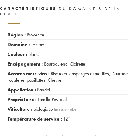
CARACTÉRISTIQUES
DU DOMAINE & DE LA
CUVÉE
Région :
Provence
Domaine :
Tempier
Couleur :
blanc
Encépagement :
Bourboulenc
,
Clairette
Accords mets-vins :
Risotto aux asperges et morilles
,
Daurade
royale en papillottes
,
Chèvre
Appellation :
Bandol
Propriétaire :
Famille Peyraud
Viticulture :
biologique
En savoir plus...
Température de service :
12°