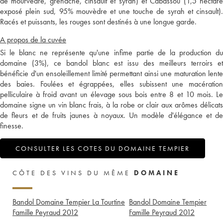
de mourvèdre, grenache, cinsault et syrah) et Cabassou (1,5 hectare
exposé plein sud, 95% mouvèdre et une touche de syrah et cinsault).
Racés et puissants, les rouges sont destinés à une longue garde.
A propos de la cuvée
Si le blanc ne représente qu'une infime partie de la production du
domaine (3%), ce bandol blanc est issu des meilleurs terroirs et
bénéficie d'un ensoleillement limité permettant ainsi une maturation lente
des baies. Foulées et égrappées, elles subissent une macération
pelliculaire à froid avant un élevage sous bois entre 8 et 10 mois. Le
domaine signe un vin blanc frais, à la robe or clair aux arômes délicats
de fleurs et de fruits jaunes à noyaux. Un modèle d'élégance et de
finesse.
CONSULTER LES COTES DU DOMAINE TEMPIER
CÔTE DES VINS DU MÊME
DOMAINE
Bandol Domaine Tempier La Tourtine
Bandol Domaine Tempier
Famille Peyraud
2012
Famille Peyraud
2012