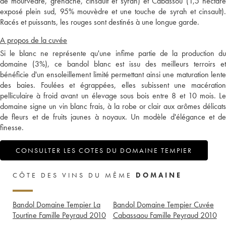
de mourvèdre, grenache, cinsault et syrah) et Cabassou (1,5 hectare
exposé plein sud, 95% mouvèdre et une touche de syrah et cinsault).
Racés et puissants, les rouges sont destinés à une longue garde.
A propos de la cuvée
Si le blanc ne représente qu'une infime partie de la production du
domaine (3%), ce bandol blanc est issu des meilleurs terroirs et
bénéficie d'un ensoleillement limité permettant ainsi une maturation lente
des baies. Foulées et égrappées, elles subissent une macération
pelliculaire à froid avant un élevage sous bois entre 8 et 10 mois. Le
domaine signe un vin blanc frais, à la robe or clair aux arômes délicats
de fleurs et de fruits jaunes à noyaux. Un modèle d'élégance et de
finesse.
CONSULTER LES COTES DU DOMAINE TEMPIER
CÔTE DES VINS DU MÊME
DOMAINE
Bandol Domaine Tempier La
Bandol Domaine Tempier Cuvée
Tourtine Famille Peyraud
2010
Cabassaou Famille Peyraud
2010