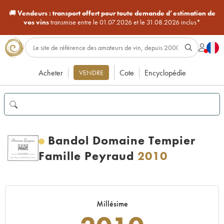
🚚
Vendeurs :
transport offert pour toute demande d’estimation de
vos vins
transmise entre le 01.07.2026 et le 31.08.2026 inclus*
Acheter
Cote
Encyclopédie
VENDRE
Bandol Domaine Tempier
Famille Peyraud
2010
Millésime