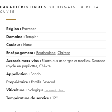
CARACTÉRISTIQUES
DU DOMAINE & DE LA
CUVÉE
Région :
Provence
Domaine :
Tempier
Couleur :
blanc
Encépagement :
Bourboulenc
,
Clairette
Accords mets-vins :
Risotto aux asperges et morilles
,
Daurade
royale en papillottes
,
Chèvre
Appellation :
Bandol
Propriétaire :
Famille Peyraud
Viticulture :
biologique
En savoir plus...
Température de service :
12°