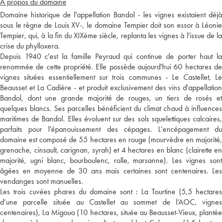
A propos du domaine
Domaine historique de l'appellation Bandol - les vignes existaient déjà
sous le règne de Louis XV-, le domaine Tempier doit son essor à Léonie
Tempier, qui, à la fin du XIXème siècle, replanta les vignes à l'issue de la
crise du phylloxera.
Depuis 1940 c'est la famille Peyraud qui continue de porter haut la
renommée de cette propriété. Elle possède aujourd'hui 60 hectares de
vignes situées essentiellement sur trois communes - Le Castellet, Le
Beausset et La Cadière - et produit exclusivement des vins d'appellation
Bandol, dont une grande majorité de rouges, un tiers de rosés et
quelques blancs. Ses parcelles bénéficient du climat chaud à influences
maritimes de Bandol. Elles évoluent sur des sols squelettiques calcaires,
parfaits pour l'épanouissement des cépages. L’encépagement du
domaine est composé de 55 hectares en rouge (mourvèdre en majorité,
grenache, cinsault, carignan, syrah) et 4 hectares en blanc (clairette en
majorité, ugni blanc, bourboulenc, rolle, marsanne). Les vignes sont
âgées en moyenne de 30 ans mais certaines sont centenaires. Les
vendanges sont manuelles.
Les trois cuvées phares du domaine sont : La Tourtine (5,5 hectares
d’une parcelle située au Castellet au sommet de l’AOC, vignes
centenaires), La Migoua (10 hectares, située au Beausset-Vieux, plantée