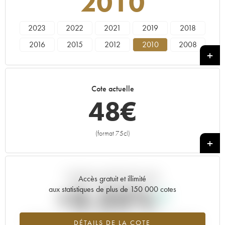
2010
2023
2022
2021
2019
2018
2016
2015
2012
2010
2008
2007
2006
2005
2003
1998
1997
1996
1988
1985
1973
Cote actuelle
48
€
(format 75cl)
+
Tendance actuelle de la cote
Accès gratuit et illimité
+3.25%
aux statistiques de plus de 150 000 cotes
Tendance à la hausse du millésime 2010 en 2026 par rapport à
DÉTAILS DE LA COTE