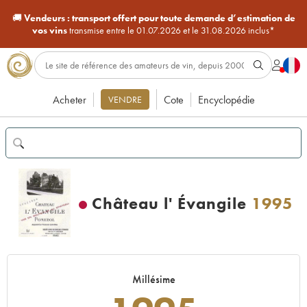
🚚
Vendeurs :
transport offert pour toute demande d’estimation de
vos vins
transmise entre le 01.07.2026 et le 31.08.2026 inclus*
Acheter
Cote
Encyclopédie
VENDRE
Château l' Évangile
1995
Millésime