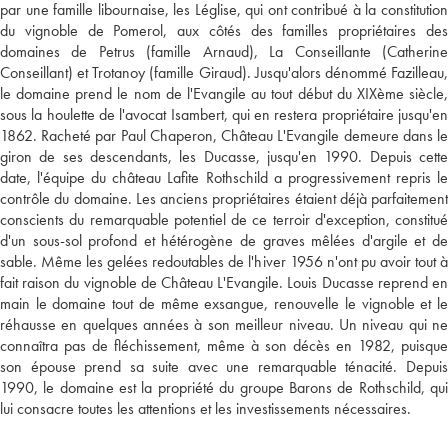
par une famille libournaise, les Léglise, qui ont contribué à la constitution
du vignoble de Pomerol, aux côtés des familles propriétaires des
domaines de Petrus (famille Arnaud), La Conseillante (Catherine
Conseillant) et Trotanoy (famille Giraud). Jusqu'alors dénommé Fazilleau,
le domaine prend le nom de l'Evangile au tout début du XIXème siècle,
sous la houlette de l'avocat Isambert, qui en restera propriétaire jusqu'en
1862. Racheté par Paul Chaperon, Château L'Evangile demeure dans le
giron de ses descendants, les Ducasse, jusqu'en 1990. Depuis cette
date, l'équipe du château Lafite Rothschild a progressivement repris le
contrôle du domaine. Les anciens propriétaires étaient déjà parfaitement
conscients du remarquable potentiel de ce terroir d'exception, constitué
d'un sous-sol profond et hétérogène de graves mêlées d'argile et de
sable. Même les gelées redoutables de l'hiver 1956 n'ont pu avoir tout à
fait raison du vignoble de Château L'Evangile. Louis Ducasse reprend en
main le domaine tout de même exsangue, renouvelle le vignoble et le
réhausse en quelques années à son meilleur niveau. Un niveau qui ne
connaîtra pas de fléchissement, même à son décès en 1982, puisque
son épouse prend sa suite avec une remarquable ténacité. Depuis
1990, le domaine est la propriété du groupe Barons de Rothschild, qui
lui consacre toutes les attentions et les investissements nécessaires.