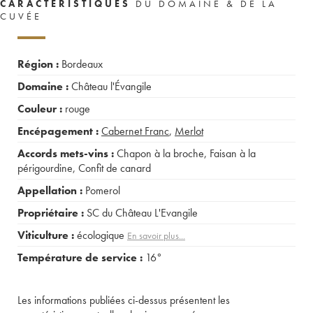
CARACTÉRISTIQUES
DU DOMAINE & DE LA
CUVÉE
Région :
Bordeaux
Domaine :
Château l'Évangile
Couleur :
rouge
Encépagement :
Cabernet Franc
,
Merlot
Accords mets-vins :
Chapon à la broche
,
Faisan à la
périgourdine
,
Confit de canard
Appellation :
Pomerol
Propriétaire :
SC du Château L'Evangile
Viticulture :
écologique
En savoir plus...
Température de service :
16°
Les informations publiées ci-dessus présentent les