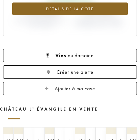
1960
1959
1957
1955
1953
+155.86%
+55.26%
DÉTAILS DE LA COTE
1952
1950
1949
1948
1947
VARIATION COTE ACTUELLE /
1945
1943
1933
VARIATION PRIX PRIMEUR
1928
1927
PRIX PRIMEUR
MILLÉSIME 1995 / 1994
1925
Vins
du domaine
Créer une alerte
Ajouter à ma cave
CHÂTEAU L' ÉVANGILE EN VENTE