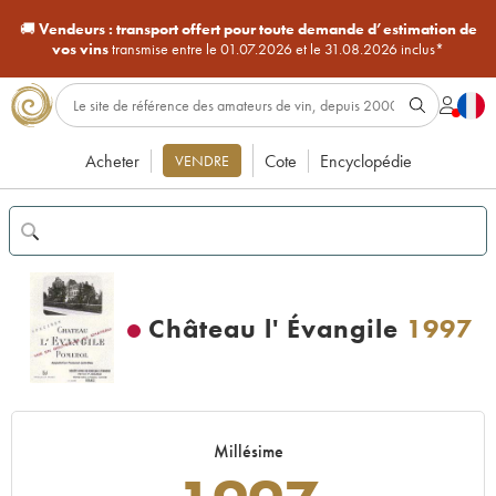
🚚
Vendeurs :
transport offert pour toute demande d’estimation de
vos vins
transmise entre le 01.07.2026 et le 31.08.2026 inclus*
Acheter
Cote
Encyclopédie
VENDRE
Château l' Évangile
1997
Millésime