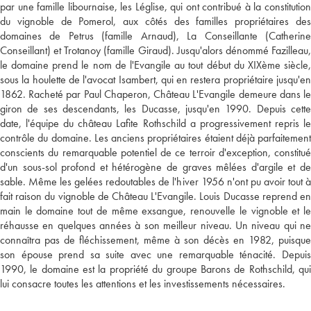
par une famille libournaise, les Léglise, qui ont contribué à la constitution
du vignoble de Pomerol, aux côtés des familles propriétaires des
domaines de Petrus (famille Arnaud), La Conseillante (Catherine
Conseillant) et Trotanoy (famille Giraud). Jusqu'alors dénommé Fazilleau,
le domaine prend le nom de l'Evangile au tout début du XIXème siècle,
sous la houlette de l'avocat Isambert, qui en restera propriétaire jusqu'en
1862. Racheté par Paul Chaperon, Château L'Evangile demeure dans le
giron de ses descendants, les Ducasse, jusqu'en 1990. Depuis cette
date, l'équipe du château Lafite Rothschild a progressivement repris le
contrôle du domaine. Les anciens propriétaires étaient déjà parfaitement
conscients du remarquable potentiel de ce terroir d'exception, constitué
d'un sous-sol profond et hétérogène de graves mêlées d'argile et de
sable. Même les gelées redoutables de l'hiver 1956 n'ont pu avoir tout à
fait raison du vignoble de Château L'Evangile. Louis Ducasse reprend en
main le domaine tout de même exsangue, renouvelle le vignoble et le
réhausse en quelques années à son meilleur niveau. Un niveau qui ne
connaîtra pas de fléchissement, même à son décès en 1982, puisque
son épouse prend sa suite avec une remarquable ténacité. Depuis
1990, le domaine est la propriété du groupe Barons de Rothschild, qui
lui consacre toutes les attentions et les investissements nécessaires.