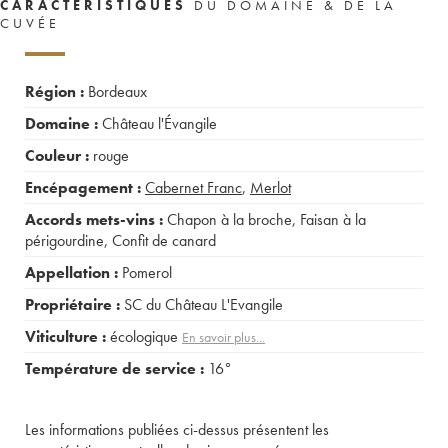
CARACTÉRISTIQUES
DU DOMAINE & DE LA
CUVÉE
Région :
Bordeaux
Domaine :
Château l'Évangile
Couleur :
rouge
Encépagement :
Cabernet Franc
,
Merlot
Accords mets-vins :
Chapon à la broche
,
Faisan à la
périgourdine
,
Confit de canard
Appellation :
Pomerol
Propriétaire :
SC du Château L'Evangile
Viticulture :
écologique
En savoir plus...
Température de service :
16°
Les informations publiées ci-dessus présentent les