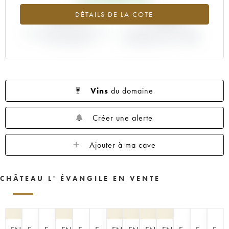
1960
1959
1957
1955
1953
+0.41%
+7.06%
DÉTAILS DE LA COTE
1952
1950
1949
1948
1947
VARIATION COTE ACTUELLE /
1945
1943
1933
VARIATION PRIX PRIMEUR
1928
1927
PRIX PRIMEUR
MILLÉSIME 1997 / 1996
1925
Vins
du domaine
Créer une alerte
Ajouter à ma cave
CHÂTEAU L' ÉVANGILE EN VENTE