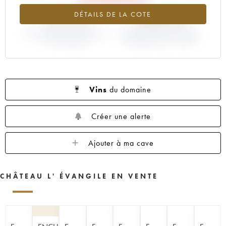
1960
1959
1957
1955
1953
-21.91%
-26.67%
DÉTAILS DE LA COTE
1952
1950
1949
1948
1947
VARIATION COTE ACTUELLE /
1945
1943
1933
VARIATION PRIX PRIMEUR
1928
1927
PRIX PRIMEUR
MILLÉSIME 2019 / 2018
1925
Vins
du domaine
Créer une alerte
Ajouter à ma cave
CHÂTEAU L' ÉVANGILE EN VENTE