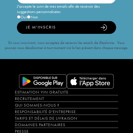
J'accepte le suivi de mes emails afin de recevoir des
suggestions personnalisées
Oui
Non
JE M'INSCRIS
En vous inscrivant, vous acceptez de recevoir les emails de iDealwine. Vous
pouvez vous désabonner à tout moment via le lien présent dans chaque message.
ESTIMATION VIN GRATUITE
RECRUTEMENT
QUI SOMMES-NOUS ?
RESPONSABILITÉ D'ENTREPRISE
TARIFS ET DÉLAIS DE LIVRAISON
DOMAINES PARTENAIRES
PRESSE