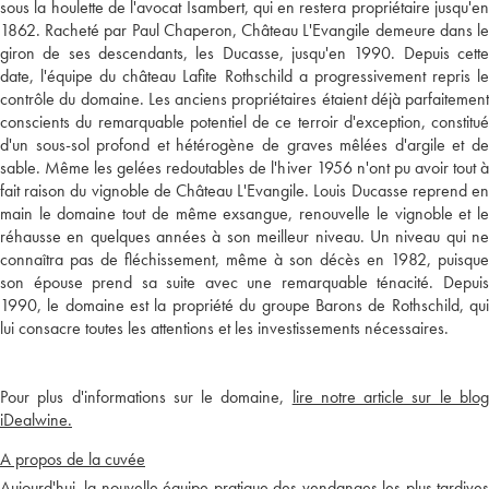
sous la houlette de l'avocat Isambert, qui en restera propriétaire jusqu'en
1862. Racheté par Paul Chaperon, Château L'Evangile demeure dans le
giron de ses descendants, les Ducasse, jusqu'en 1990. Depuis cette
date, l'équipe du château Lafite Rothschild a progressivement repris le
contrôle du domaine. Les anciens propriétaires étaient déjà parfaitement
conscients du remarquable potentiel de ce terroir d'exception, constitué
d'un sous-sol profond et hétérogène de graves mêlées d'argile et de
sable. Même les gelées redoutables de l'hiver 1956 n'ont pu avoir tout à
fait raison du vignoble de Château L'Evangile. Louis Ducasse reprend en
main le domaine tout de même exsangue, renouvelle le vignoble et le
réhausse en quelques années à son meilleur niveau. Un niveau qui ne
connaîtra pas de fléchissement, même à son décès en 1982, puisque
son épouse prend sa suite avec une remarquable ténacité. Depuis
1990, le domaine est la propriété du groupe Barons de Rothschild, qui
lui consacre toutes les attentions et les investissements nécessaires.
Pour plus d'informations sur le domaine,
lire notre article sur le blo
iDealwine.
A propos de la cuvée
Aujourd'hui, la nouvelle équipe pratique des vendanges les plus tardives