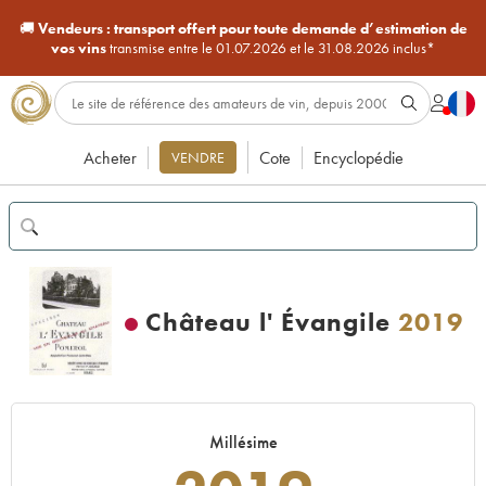
🚚
Vendeurs :
transport offert pour toute demande d’estimation de
vos vins
transmise entre le 01.07.2026 et le 31.08.2026 inclus*
Acheter
Cote
Encyclopédie
VENDRE
Château l' Évangile
2019
Millésime