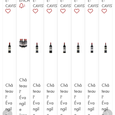
E-
ENCHÈRE
E-
E-
E-
E-
E-
E-
CAVISTE
CAVISTE
CAVISTE
CAVISTE
CAVISTE
CAVISTE
CAVIST
1
Châ
Châ
Châ
Châ
Châ
Châ
Châ
Châ
teau
teau
teau
teau
teau
teau
teau
teau
l'
l'
l'
l'
l'
l'
l'
l'
Éva
Éva
Éva
Éva
Éva
Éva
Éva
Éva
ngil
ngil
ngil
ngil
ngil
ngil
ngil
ngil
e
e
e
e
e
e
e
e
Pome