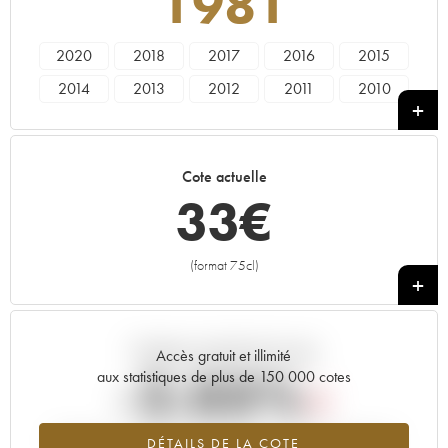
1981
2020
2018
2017
2016
2015
2014
2013
2012
2011
2010
2009
2008
2007
2006
2005
2004
2003
2002
2001
2000
Cote actuelle
1998
1997
1996
1995
1993
33
€
1992
1990
1989
1988
1986
1985
1984
1983
1981
1975
(format 75cl)
+
Tendance actuelle de la cote
Accès gratuit et illimité
-2.03%
aux statistiques de plus de 150 000 cotes
Tendance à la baisse du millésime 1981 en 2026 par rapport à
DÉTAILS DE LA COTE