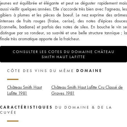
jeunes est équilibrée et élégante et peut se déguster rapidement mais
aussi vieillir quelques années. Elle s'accorde très bien avec l'agneau, les
gibiers à plumes et les pièces de boeuf. Le nez exprime des arômes
intenses de fruits rouges (fraise, cerise), des notes d'épices douces
(cannelle, badiane) et parfois des notes de silex. En bouche le vin se
distingue par sa rondeur, sa suavité et une belle structure tannique ; la
finale très aromatique apporte de la fraîcheur.
CONSULTER LES COTES DU DOMAINE CHÂTEAU
SMITH HAUT LAFITTE
CÔTE DES VINS DU MÊME
DOMAINE
Château Smith Haut
Château Smith Haut Lafitte Cru Classé de
Lafitte
1981
Graves
1981
CARACTÉRISTIQUES
DU DOMAINE & DE LA
CUVÉE