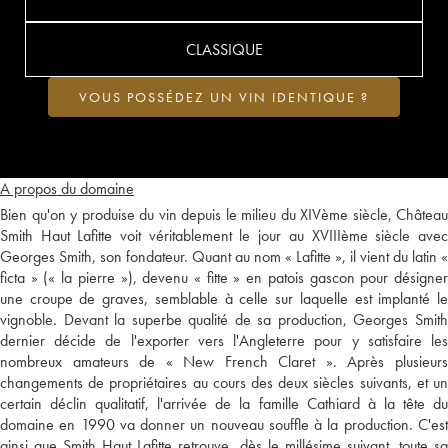
CLASSIQUE
VOUS POSSÉDEZ UN VIN IDENTIQUE ?
A propos du domaine
Bien qu'on y produise du vin depuis le milieu du XIVème siècle, Château
Smith Haut Lafitte voit véritablement le jour au XVIIIème siècle avec
Georges Smith, son fondateur. Quant au nom « Lafitte », il vient du latin «
ficta » (« la pierre »), devenu « fitte » en patois gascon pour désigner
une croupe de graves, semblable à celle sur laquelle est implanté le
vignoble. Devant la superbe qualité de sa production, Georges Smith
dernier décide de l'exporter vers l'Angleterre pour y satisfaire les
nombreux amateurs de « New French Claret ». Après plusieurs
changements de propriétaires au cours des deux siècles suivants, et un
certain déclin qualitatif, l'arrivée de la famille Cathiard à la tête du
domaine en 1990 va donner un nouveau souffle à la production. C'est
ainsi que Smith Haut Lafitte retrouve, dès le millésime suivant, toute sa