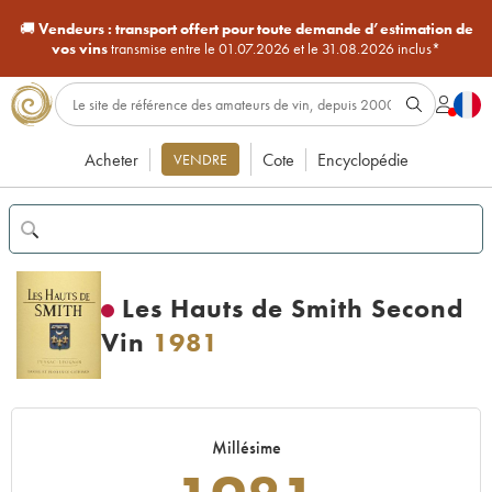
🚚
Vendeurs :
transport offert pour toute demande d’estimation de
vos vins
transmise entre le 01.07.2026 et le 31.08.2026 inclus*
Acheter
Cote
Encyclopédie
VENDRE
Les Hauts de Smith Second
Vin
1981
Millésime