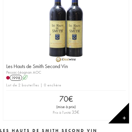
Les Hauts de Smith Second Vin
Pessac-Léognan AOC
1998
A
Lot de 2 bouteilles | 0 enchère
70
€
(
mise à prix
)
35
€
Prix à l'unité
✕
LES HAUTS DE SMITH SECOND VIN