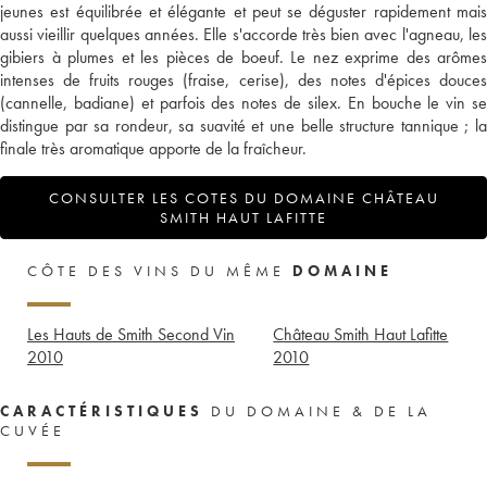
jeunes est équilibrée et élégante et peut se déguster rapidement mais
aussi vieillir quelques années. Elle s'accorde très bien avec l'agneau, les
gibiers à plumes et les pièces de boeuf. Le nez exprime des arômes
intenses de fruits rouges (fraise, cerise), des notes d'épices douces
(cannelle, badiane) et parfois des notes de silex. En bouche le vin se
distingue par sa rondeur, sa suavité et une belle structure tannique ; la
finale très aromatique apporte de la fraîcheur.
CONSULTER LES COTES DU DOMAINE CHÂTEAU
SMITH HAUT LAFITTE
CÔTE DES VINS DU MÊME
DOMAINE
Les Hauts de Smith Second Vin
Château Smith Haut Lafitte
2010
2010
CARACTÉRISTIQUES
DU DOMAINE & DE LA
CUVÉE