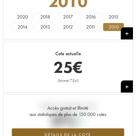
2010
2020
2018
2017
2016
2015
2014
2013
2012
2011
2010
2009
2008
2007
2006
2005
2004
2003
2002
2001
2000
Cote actuelle
1998
1997
1996
1995
1993
25
€
1992
1990
1989
1988
1986
1985
1984
1983
1981
1975
(format 75cl)
+
Tendance actuelle de la cote
Accès gratuit et illimité
0%
aux statistiques de plus de 150 000 cotes
Tendance à la hausse du millésime 2010 en 2026 par rapport à
DÉTAILS DE LA COTE