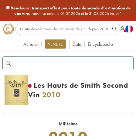
🚚
Vendeurs :
transport offert pour toute demande d’estimation de
vos vins
transmise entre le 01.07.2026 et le 31.08.2026 inclus*
Acheter
Cote
Encyclopédie
VENDRE
Les Hauts de Smith Second
Vin
2010
Millésime