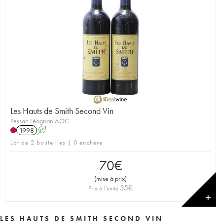
Les Hauts de Smith Second Vin
Pessac-Léognan AOC
1998
A
Lot de 2 bouteilles | 0 enchère
70
€
(
mise à prix
)
35
€
Prix à l'unité
✕
LES HAUTS DE SMITH SECOND VIN