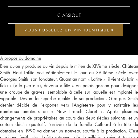
CLASSIQUE
VOUS POSSÉDEZ UN VIN IDENTIQUE ?
A propos du domaine
Bien qu'on y produise du vin depuis le milieu du XIVème siècle, Château
Smith Haut Lafitte voit véritablement le jour au XVIIIème siècle avec
Georges Smith, son fondateur. Quant au nom « Lafitte », il vient du latin «
ficta » (« la pierre »), devenu « fitte » en patois gascon pour désigner
une croupe de graves, semblable à celle sur laquelle est implanté le
vignoble. Devant la superbe qualité de sa production, Georges Smith
dernier décide de l'exporter vers l'Angleterre pour y satisfaire les
nombreux amateurs de « New French Claret ». Après plusieurs
changements de propriétaires au cours des deux siècles suivants, et un
certain déclin qualitatif, l'arrivée de la famille Cathiard à la tête du
domaine en 1990 va donner un nouveau souffle à la production. C'est
ainsi que Smith Haut Lafitte retrouve, dès le millésime suivant, toute sa