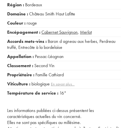
Région :
Bordeaux
Domaine :
Château Smith Haut Lafitte
Couleur :
rouge
Encépagement :
Cabernet Sauvignon
,
Merlot
Accords mets-vins :
Baron d agneau aux herbes
,
Perdreau
truffé
,
Entrecôte à la bordelaise
Appellation :
Pessac-Léognan
Classement :
Second Vin
Propriétaire :
Famille Cathiard
Viticulture :
biologique
En savoir plus...
Température de service :
16°
Les informations publiées ci-dessus présentent les
caractéristiques actuelles du vin concerné.
Elles ne sont pas spécifiques au millésime.