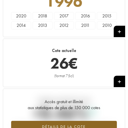
1996
2020
2018
2017
2016
2015
2014
2013
2012
2011
2010
2009
2008
2007
2006
2005
2004
2003
2002
2001
2000
Cote actuelle
1998
1997
1996
1995
1993
26
€
1992
1990
1989
1988
1986
1985
1984
1983
1981
1975
(format 75cl)
+
Tendance actuelle de la cote
Accès gratuit et illimité
+0.46%
aux statistiques de plus de 150 000 cotes
Tendance à la hausse du millésime 1996 en 2026 par rapport à
DÉTAILS DE LA COTE