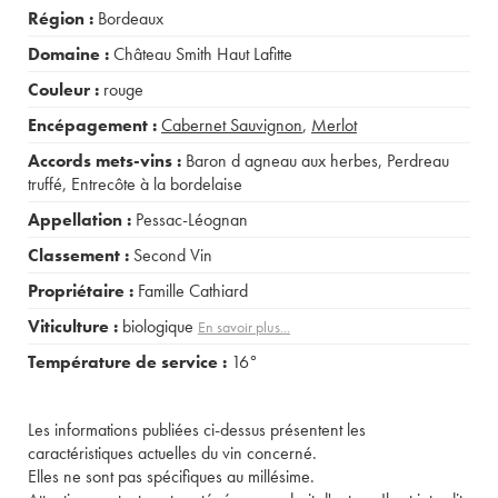
Région :
Bordeaux
Domaine :
Château Smith Haut Lafitte
Couleur :
rouge
Encépagement :
Cabernet Sauvignon
,
Merlot
Accords mets-vins :
Baron d agneau aux herbes
,
Perdreau
truffé
,
Entrecôte à la bordelaise
Appellation :
Pessac-Léognan
Classement :
Second Vin
Propriétaire :
Famille Cathiard
Viticulture :
biologique
En savoir plus...
Température de service :
16°
Les informations publiées ci-dessus présentent les
caractéristiques actuelles du vin concerné.
Elles ne sont pas spécifiques au millésime.