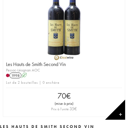
Les Hauts de Smith Second Vin
Pessac-Léognan AOC
1998
A
Lot de 2 bouteilles | 0 enchère
70
€
(
mise à prix
)
35
€
Prix à l'unité
✕
LES HAUTS DE SMITH SECOND VIN