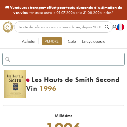
🚚
Vendeurs :
transport offert pour toute demande d’estimation de
vos vins
transmise entre le 01.07.2026 et le 31.08.2026 inclus*
Acheter
Cote
Encyclopédie
VENDRE
Les Hauts de Smith Second
Vin
1996
Millésime