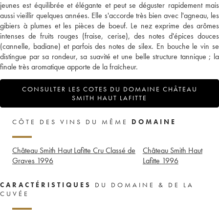
jeunes est équilibrée et élégante et peut se déguster rapidement mais
aussi vieillir quelques années. Elle s'accorde très bien avec l'agneau, les
gibiers à plumes et les pièces de boeuf. Le nez exprime des arômes
intenses de fruits rouges (fraise, cerise), des notes d'épices douces
(cannelle, badiane) et parfois des notes de silex. En bouche le vin se
distingue par sa rondeur, sa suavité et une belle structure tannique ; la
finale très aromatique apporte de la fraîcheur.
CONSULTER LES COTES DU DOMAINE CHÂTEAU
SMITH HAUT LAFITTE
CÔTE DES VINS DU MÊME
DOMAINE
Château Smith Haut Lafitte Cru Classé de
Château Smith Haut
Graves
1996
Lafitte
1996
CARACTÉRISTIQUES
DU DOMAINE & DE LA
CUVÉE