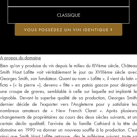
CLASSIQUE
VOUS POSSÉDEZ UN VIN IDENTIQUE ?
A propos du domaine
Bien qu'on y produise du vin depuis le milieu du XIVème siècle, Château
Smith Haut Lafitte voit véritablement le jour au XVIIIème siècle avec
Georges Smith, son fondateur. Quant au nom « Lafitte », il vient du latin «
ficta » (« la pierre »), devenu « fitte » en patois gascon pour désigner
une croupe de graves, semblable à celle sur laquelle est implanté le
vignoble. Devant la superbe qualité de sa production, Georges Smith
dernier décide de l'exporter vers l'Angleterre pour y satisfaire les
nombreux amateurs de « New French Claret ». Après plusieurs
changements de propriétaires au cours des deux siècles suivants, et un
certain déclin qualitatif, l'arrivée de la famille Cathiard à la tête du
domaine en 1990 va donner un nouveau souffle à la production. C'est
ainsi que Smith Haut Lafitte retrouve, dès le millésime suivant, toute sa