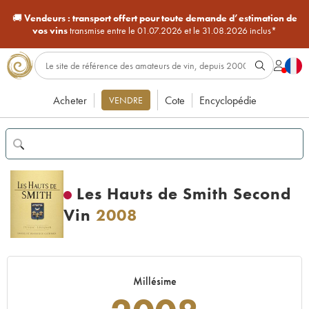
🚚
Vendeurs :
transport offert pour toute demande d’estimation de
vos vins
transmise entre le 01.07.2026 et le 31.08.2026 inclus*
Acheter
Cote
Encyclopédie
VENDRE
Les Hauts de Smith Second
Vin
2008
Millésime