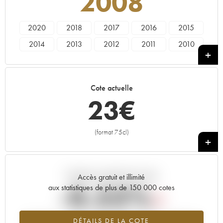
2008
2020
2018
2017
2016
2015
2014
2013
2012
2011
2010
2009
2008
2007
2006
2005
2004
2003
2002
2001
2000
Cote actuelle
1998
1997
1996
1995
1993
23
€
1992
1990
1989
1988
1986
1985
1984
1983
1981
1975
(format 75cl)
+
Tendance actuelle de la cote
Accès gratuit et illimité
-0.53%
aux statistiques de plus de 150 000 cotes
Tendance à la baisse du millésime 2008 en 2026 par rapport à
DÉTAILS DE LA COTE