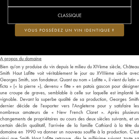
CLASSIQUE
VOUS POSSÉDEZ UN VIN IDENTIQUE ?
A propos du domaine
Bien qu'on y produise du vin depuis le milieu du XIVème siècle, Château
Smith Haut Lafitte voit véritablement le jour au XVIIIème siècle avec
Georges Smith, son fondateur. Quant au nom « Lafitte », il vient du latin «
ficta » (« la pierre »), devenu « fitte » en patois gascon pour désigner
une croupe de graves, semblable à celle sur laquelle est implanté le
vignoble. Devant la superbe qualité de sa production, Georges Smith
dernier décide de l'exporter vers l'Angleterre pour y satisfaire les
nombreux amateurs de « New French Claret ». Après plusieurs
changements de propriétaires au cours des deux siècles suivants, et un
certain déclin qualitatif, l'arrivée de la famille Cathiard à la tête du
domaine en 1990 va donner un nouveau souffle à la production. C'est
ainsi que Smith Haut Lafitte retrouve, dès le millésime suivant, toute sa