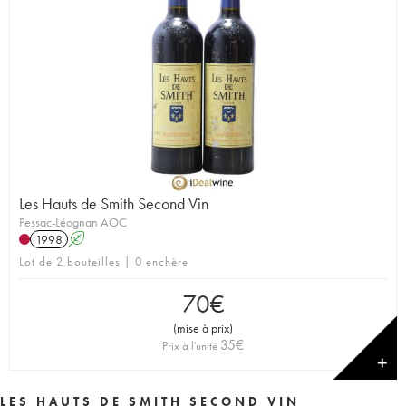
Les Hauts de Smith Second Vin
Pessac-Léognan AOC
1998
A
Lot de 2 bouteilles | 0 enchère
70
€
(
mise à prix
)
35
€
Prix à l'unité
✕
LES HAUTS DE SMITH SECOND VIN