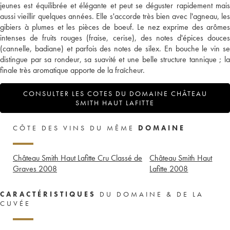
jeunes est équilibrée et élégante et peut se déguster rapidement mais
aussi vieillir quelques années. Elle s'accorde très bien avec l'agneau, les
gibiers à plumes et les pièces de boeuf. Le nez exprime des arômes
intenses de fruits rouges (fraise, cerise), des notes d'épices douces
(cannelle, badiane) et parfois des notes de silex. En bouche le vin se
distingue par sa rondeur, sa suavité et une belle structure tannique ; la
finale très aromatique apporte de la fraîcheur.
CONSULTER LES COTES DU DOMAINE CHÂTEAU
SMITH HAUT LAFITTE
CÔTE DES VINS DU MÊME
DOMAINE
Château Smith Haut Lafitte Cru Classé de
Château Smith Haut
Graves
2008
Lafitte
2008
CARACTÉRISTIQUES
DU DOMAINE & DE LA
CUVÉE