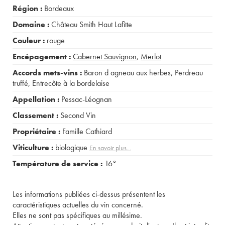
Région :
Bordeaux
Domaine :
Château Smith Haut Lafitte
Couleur :
rouge
Encépagement :
Cabernet Sauvignon
,
Merlot
Accords mets-vins :
Baron d agneau aux herbes
,
Perdreau
truffé
,
Entrecôte à la bordelaise
Appellation :
Pessac-Léognan
Classement :
Second Vin
Propriétaire :
Famille Cathiard
Viticulture :
biologique
En savoir plus...
Température de service :
16°
Les informations publiées ci-dessus présentent les
caractéristiques actuelles du vin concerné.
Elles ne sont pas spécifiques au millésime.