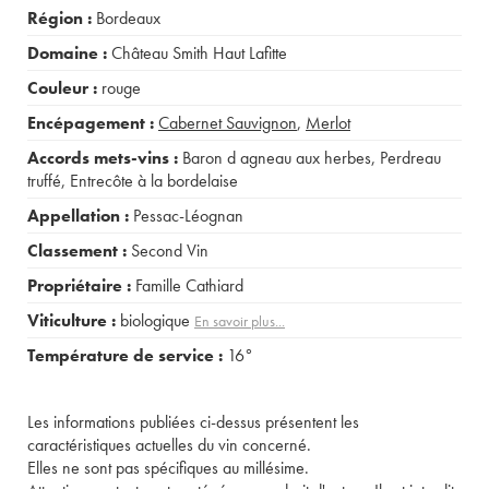
Région :
Bordeaux
Domaine :
Château Smith Haut Lafitte
Couleur :
rouge
Encépagement :
Cabernet Sauvignon
,
Merlot
Accords mets-vins :
Baron d agneau aux herbes
,
Perdreau
truffé
,
Entrecôte à la bordelaise
Appellation :
Pessac-Léognan
Classement :
Second Vin
Propriétaire :
Famille Cathiard
Viticulture :
biologique
En savoir plus...
Température de service :
16°
Les informations publiées ci-dessus présentent les
caractéristiques actuelles du vin concerné.
Elles ne sont pas spécifiques au millésime.