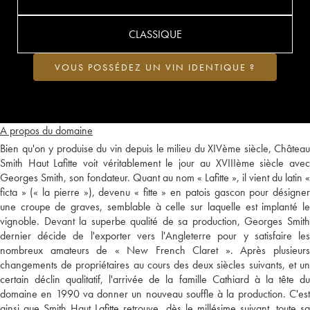
CLASSIQUE
VOUS POSSÉDEZ UN VIN IDENTIQUE ?
A propos du domaine
Bien qu'on y produise du vin depuis le milieu du XIVème siècle, Château
Smith Haut Lafitte voit véritablement le jour au XVIIIème siècle avec
Georges Smith, son fondateur. Quant au nom « Lafitte », il vient du latin «
ficta » (« la pierre »), devenu « fitte » en patois gascon pour désigner
une croupe de graves, semblable à celle sur laquelle est implanté le
vignoble. Devant la superbe qualité de sa production, Georges Smith
dernier décide de l'exporter vers l'Angleterre pour y satisfaire les
nombreux amateurs de « New French Claret ». Après plusieurs
changements de propriétaires au cours des deux siècles suivants, et un
certain déclin qualitatif, l'arrivée de la famille Cathiard à la tête du
domaine en 1990 va donner un nouveau souffle à la production. C'est
ainsi que Smith Haut Lafitte retrouve, dès le millésime suivant, toute sa