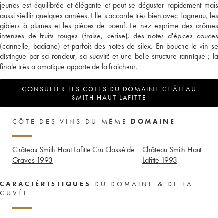
jeunes est équilibrée et élégante et peut se déguster rapidement mais
aussi vieillir quelques années. Elle s'accorde très bien avec l'agneau, les
gibiers à plumes et les pièces de boeuf. Le nez exprime des arômes
intenses de fruits rouges (fraise, cerise), des notes d'épices douces
(cannelle, badiane) et parfois des notes de silex. En bouche le vin se
distingue par sa rondeur, sa suavité et une belle structure tannique ; la
finale très aromatique apporte de la fraîcheur.
CONSULTER LES COTES DU DOMAINE CHÂTEAU
SMITH HAUT LAFITTE
CÔTE DES VINS DU MÊME
DOMAINE
Château Smith Haut Lafitte Cru Classé de
Château Smith Haut
Graves
1993
Lafitte
1993
CARACTÉRISTIQUES
DU DOMAINE & DE LA
CUVÉE