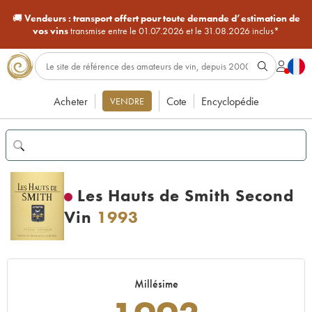
🚚
Vendeurs :
transport offert pour toute demande d’estimation de
vos vins
transmise entre le 01.07.2026 et le 31.08.2026 inclus*
Acheter
Cote
Encyclopédie
VENDRE
Les Hauts de Smith Second
Vin
1993
Millésime