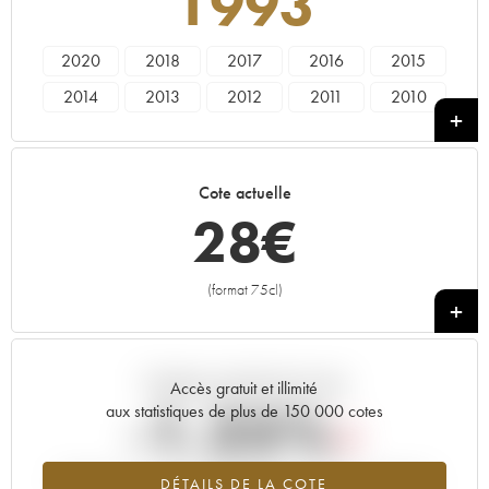
1993
2020
2018
2017
2016
2015
2014
2013
2012
2011
2010
2009
2008
2007
2006
2005
2004
2003
2002
2001
2000
Cote actuelle
1998
1997
1996
1995
1993
28
€
1992
1990
1989
1988
1986
1985
1984
1983
1981
1975
(format 75cl)
+
Tendance actuelle de la cote
Accès gratuit et illimité
-1.25%
aux statistiques de plus de 150 000 cotes
Tendance à la baisse du millésime 1993 en 2026 par rapport à
DÉTAILS DE LA COTE