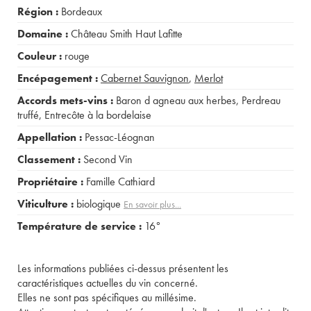
Région :
Bordeaux
Domaine :
Château Smith Haut Lafitte
Couleur :
rouge
Encépagement :
Cabernet Sauvignon
,
Merlot
Accords mets-vins :
Baron d agneau aux herbes
,
Perdreau
truffé
,
Entrecôte à la bordelaise
Appellation :
Pessac-Léognan
Classement :
Second Vin
Propriétaire :
Famille Cathiard
Viticulture :
biologique
En savoir plus...
Température de service :
16°
Les informations publiées ci-dessus présentent les
caractéristiques actuelles du vin concerné.
Elles ne sont pas spécifiques au millésime.