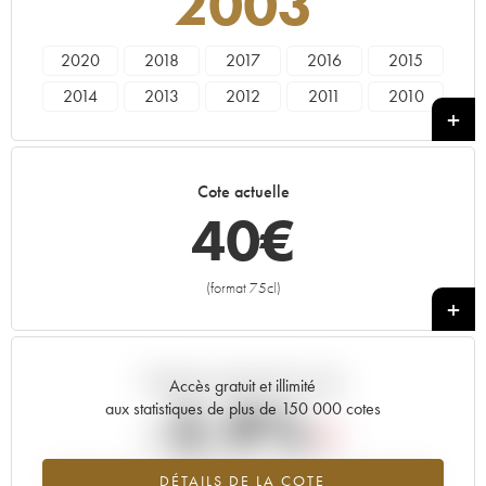
2003
2020
2018
2017
2016
2015
2014
2013
2012
2011
2010
2009
2008
2007
2006
2005
2004
2003
2002
2001
2000
Cote actuelle
1998
1997
1996
1995
1993
40
€
1992
1990
1989
1988
1986
1985
1984
1983
1981
1975
(format 75cl)
+
Tendance actuelle de la cote
Accès gratuit et illimité
-2.9%
aux statistiques de plus de 150 000 cotes
Tendance à la baisse du millésime 2003 en 2026 par rapport à
DÉTAILS DE LA COTE