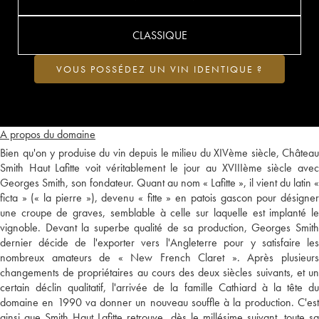
CLASSIQUE
VOUS POSSÉDEZ UN VIN IDENTIQUE ?
A propos du domaine
Bien qu'on y produise du vin depuis le milieu du XIVème siècle, Château
Smith Haut Lafitte voit véritablement le jour au XVIIIème siècle avec
Georges Smith, son fondateur. Quant au nom « Lafitte », il vient du latin «
ficta » (« la pierre »), devenu « fitte » en patois gascon pour désigner
une croupe de graves, semblable à celle sur laquelle est implanté le
vignoble. Devant la superbe qualité de sa production, Georges Smith
dernier décide de l'exporter vers l'Angleterre pour y satisfaire les
nombreux amateurs de « New French Claret ». Après plusieurs
changements de propriétaires au cours des deux siècles suivants, et un
certain déclin qualitatif, l'arrivée de la famille Cathiard à la tête du
domaine en 1990 va donner un nouveau souffle à la production. C'est
ainsi que Smith Haut Lafitte retrouve, dès le millésime suivant, toute sa