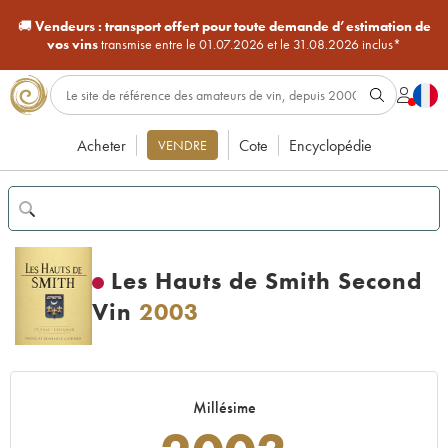
🚚
Vendeurs :
transport offert pour toute demande d’estimation de
vos vins
transmise entre le 01.07.2026 et le 31.08.2026 inclus*
Acheter
Cote
Encyclopédie
VENDRE
Les Hauts de Smith Second
Vin
2003
Millésime