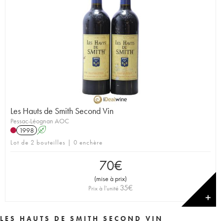
Les Hauts de Smith Second Vin
Pessac-Léognan AOC
1998
A
Lot de 2 bouteilles | 0 enchère
70
€
(
mise à prix
)
35
€
Prix à l'unité
✕
LES HAUTS DE SMITH SECOND VIN