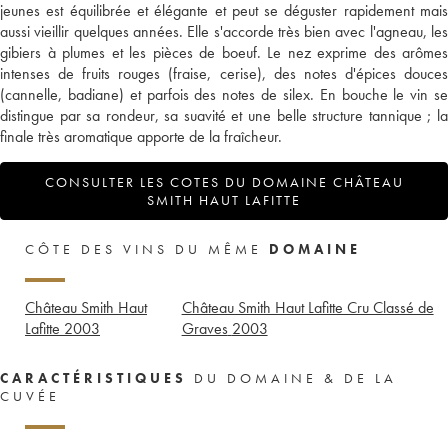
jeunes est équilibrée et élégante et peut se déguster rapidement mais
aussi vieillir quelques années. Elle s'accorde très bien avec l'agneau, les
gibiers à plumes et les pièces de boeuf. Le nez exprime des arômes
intenses de fruits rouges (fraise, cerise), des notes d'épices douces
(cannelle, badiane) et parfois des notes de silex. En bouche le vin se
distingue par sa rondeur, sa suavité et une belle structure tannique ; la
finale très aromatique apporte de la fraîcheur.
CONSULTER LES COTES DU DOMAINE CHÂTEAU
SMITH HAUT LAFITTE
CÔTE DES VINS DU MÊME
DOMAINE
Château Smith Haut
Château Smith Haut Lafitte Cru Classé de
Lafitte
2003
Graves
2003
CARACTÉRISTIQUES
DU DOMAINE & DE LA
CUVÉE