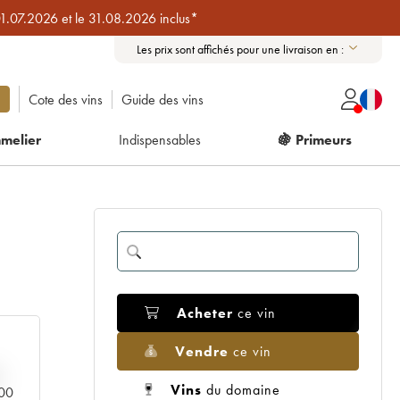
01.07.2026 et le 31.08.2026 inclus*
Les prix sont affichés pour une livraison en :
Cote des vins
Guide des vins
melier
Indispensables
🍇 Primeurs
Acheter
ce vin
Vendre
ce vin
Vins
du domaine
000