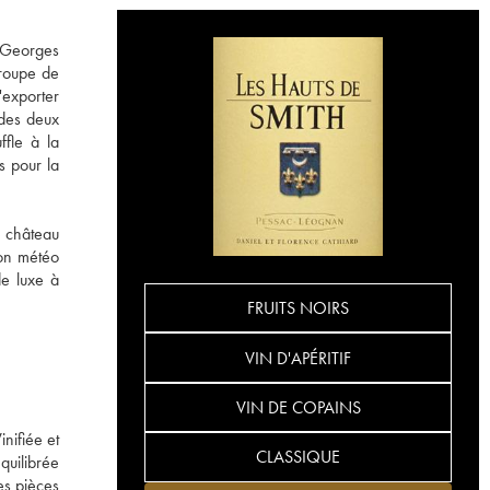
c Georges
croupe de
'exporter
 des deux
ffle à la
s pour la
e château
ion météo
de luxe à
FRUITS NOIRS
VIN D'APÉRITIF
VIN DE COPAINS
nifiée et
CLASSIQUE
quilibrée
es pièces