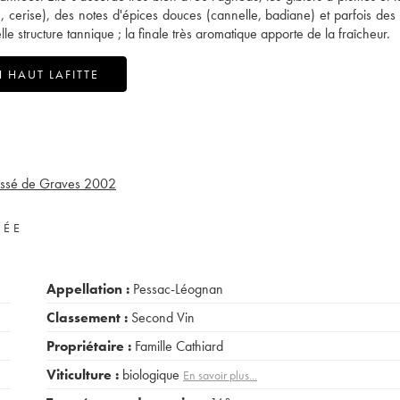
, cerise), des notes d'épices douces (cannelle, badiane) et parfois des
le structure tannique ; la finale très aromatique apporte de la fraîcheur.
 HAUT LAFITTE
lassé de Graves
2002
VÉE
Appellation :
Pessac-Léognan
Classement :
Second Vin
Propriétaire :
Famille Cathiard
Viticulture :
biologique
En savoir plus...