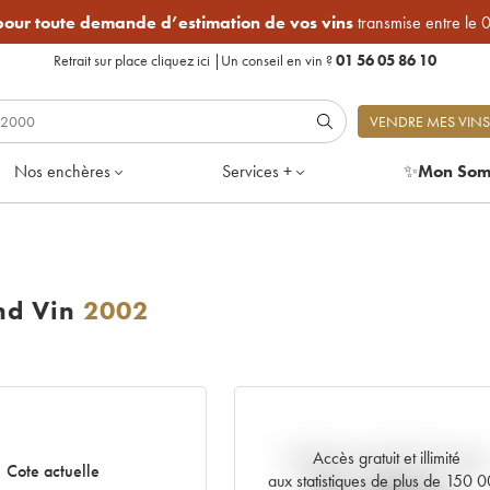
 pour toute demande d’estimation de vos vins
transmise entre le 
Retrait sur place
cliquez ici
|
Un conseil en vin ?
01 56 05 86 10
VENDRE MES VINS
Nos enchères
Services +
✨
Mon Som
nd Vin
2002
Accès gratuit et illimité
Tendance actuelle de la cote
Cote actuelle
aux statistiques de plus de 150 