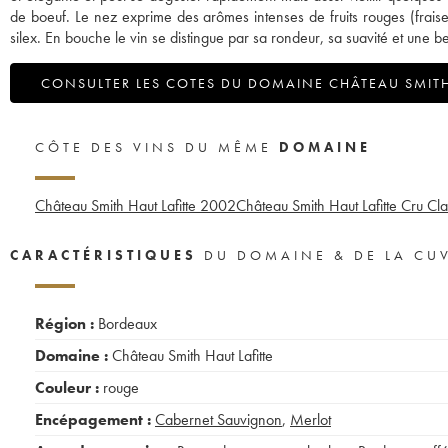
de boeuf. Le nez exprime des arômes intenses de fruits rouges (fraise
silex. En bouche le vin se distingue par sa rondeur, sa suavité et une bel
CONSULTER LES COTES DU DOMAINE CHÂTEAU SMITH
CÔTE DES VINS DU MÊME
DOMAINE
Château Smith Haut Lafitte
2002
Château Smith Haut Lafitte Cru C
CARACTÉRISTIQUES
DU DOMAINE & DE LA CU
Région :
Bordeaux
Domaine :
Château Smith Haut Lafitte
Couleur :
rouge
Encépagement :
Cabernet Sauvignon
,
Merlot