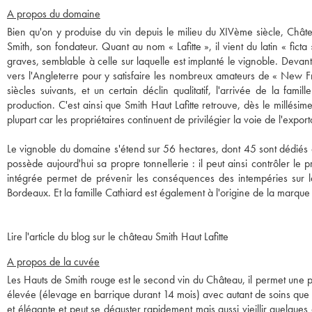
A propos du domaine
Bien qu'on y produise du vin depuis le milieu du XIVème siècle, Châte
Smith, son fondateur. Quant au nom « Lafitte », il vient du latin « fic
graves, semblable à celle sur laquelle est implanté le vignoble. Devan
vers l'Angleterre pour y satisfaire les nombreux amateurs de « New F
siècles suivants, et un certain déclin qualitatif, l'arrivée de la f
production. C'est ainsi que Smith Haut Lafitte retrouve, dès le millési
plupart car les propriétaires continuent de privilégier la voie de l'export
Le vignoble du domaine s'étend sur 56 hectares, dont 45 sont dédiés 
possède aujourd'hui sa propre tonnellerie : il peut ainsi contrôler l
intégrée permet de prévenir les conséquences des intempéries sur l
Bordeaux. Et la famille Cathiard est également à l'origine de la marque
Lire l'article du blog sur le château Smith Haut Lafitte
A propos de la cuvée
Les Hauts de Smith rouge est le second vin du Château, il permet une p
élevée (élevage en barrique durant 14 mois) avec autant de soins que l
et élégante et peut se déguster rapidement mais aussi vieillir quelques