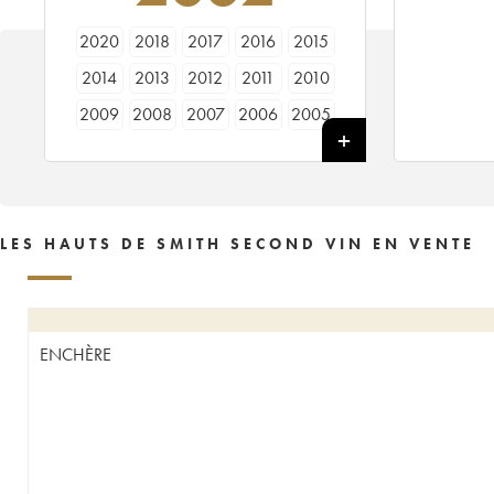
2020
2018
2017
2016
2015
2014
2013
2012
2011
2010
2009
2008
2007
2006
2005
2004
2003
2002
2001
2000
1998
1997
1996
1995
1993
1992
1990
1989
1988
1986
LES HAUTS DE SMITH SECOND VIN EN VENTE
1985
1984
1983
1981
1975
ENCHÈRE