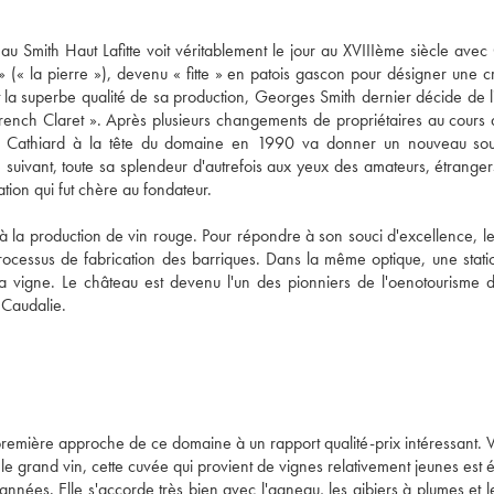
au Smith Haut Lafitte voit véritablement le jour au XVIIIème siècle ave
ta » (« la pierre »), devenu « fitte » en patois gascon pour désigner une 
t la superbe qualité de sa production, Georges Smith dernier décide de l
rench Claret ». Après plusieurs changements de propriétaires au cours
amille Cathiard à la tête du domaine en 1990 va donner un nouveau sou
me suivant, toute sa splendeur d'autrefois aux yeux des amateurs, étranger
ation qui fut chère au fondateur.
à la production de vin rouge. Pour répondre à son souci d'excellence, l
e processus de fabrication des barriques. Dans la même optique, une stat
a vigne. Le château est devenu l'un des pionniers de l'oenotourisme 
 Caudalie.
remière approche de ce domaine à un rapport qualité-prix intéressant. Vi
e grand vin, cette cuvée qui provient de vignes relativement jeunes est é
 années. Elle s'accorde très bien avec l'agneau, les gibiers à plumes et l