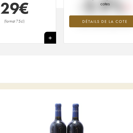
-2.9%
29
€
cotes
Tendance à la baisse du millésime
(format 75cl)
DÉTAILS DE LA COTE
2002 en 2026 par rapport à 202
+