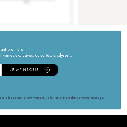
vant-première !
ventes exclusives, actualités, analyses...
JE M'INSCRIS
vous désabonner à tout moment via le lien présent dans chaque message.