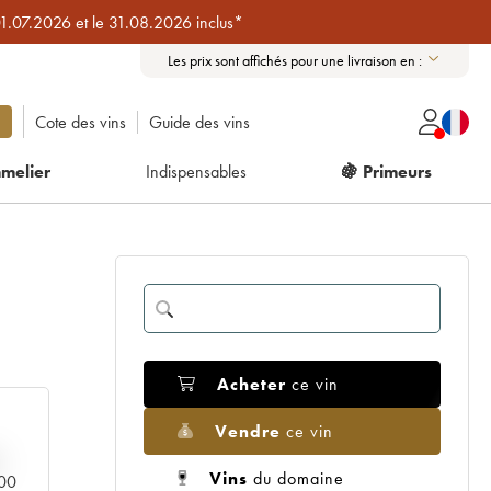
01.07.2026 et le 31.08.2026 inclus*
Les prix sont affichés pour une livraison en :
Cote des vins
Guide des vins
melier
Indispensables
🍇 Primeurs
Acheter
ce vin
Vendre
ce vin
Vins
du domaine
000