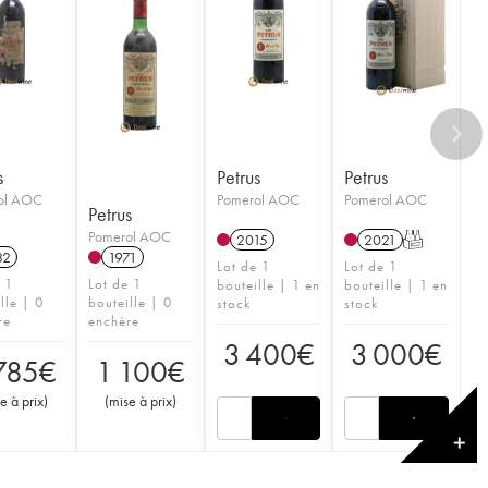
s
Petrus
Petrus
ol AOC
Pomerol AOC
Pomerol AOC
Petrus
Pomerol AOC
2015
2021
T
82
1971
Lot de 1
Lot de 1
e 1
Lot de 1
bouteille | 1 en
bouteille | 1 en
lle | 0
bouteille | 0
stock
stock
re
enchère
3 400
€
3 000
€
785
€
1 100
€
e à prix
)
(
mise à prix
)
✕