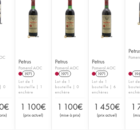
Petru
AOC
Pomer
Petrus
Petrus
Petrus
Pomerol AOC
Pomerol AOC
Pomerol AOC
1971
1971
1971
19
Lot de 1
Lot de 1
Lot de 1
Lot d
 | 0
bouteille | 1
bouteille | 0
bouteille | 6
boutei
enchère
enchère
enchères
enchè
0
€
1 100
€
1 100
€
1 450
€
1 
prix
)
(
prix actuel
)
(
mise à prix
)
(
prix actuel
)
(
mis