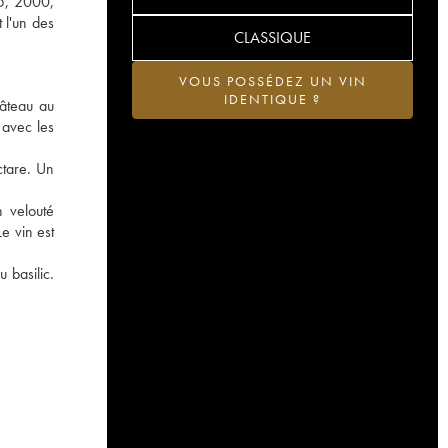
05, 2000,
 l'un des
CLASSIQUE
VOUS POSSÉDEZ UN VIN
IDENTIQUE ?
hâteau au
 avec les
ctare. Un
n velouté
e vin est
 basilic.