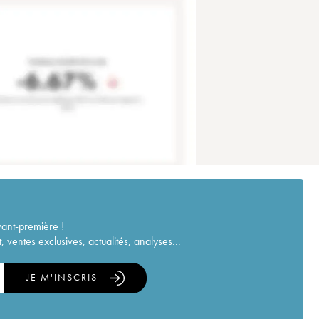
vant-première !
ventes exclusives, actualités, analyses...
JE M'INSCRIS