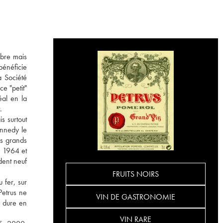
èbre mais
bénéficie
a Société
e "petit"
éal en la
.
s surtout
ennedy le
es grands
n 1964 et
dent neuf
FRUITS NOIRS
 fer, sur
Petrus ne
VIN DE GASTRONOMIE
e dure en
VIN RARE