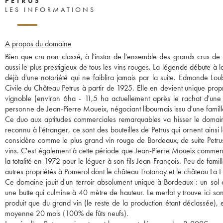
PETRUS
LES INFORMATIONS
A propos du domaine
Bien que cru non classé, à l'instar de l'ensemble des grands crus de
aussi le plus prestigieux de tous les vins rouges. La légende débute à 
déjà d'une notoriété qui ne faiblira jamais par la suite. Edmonde Lo
Civile du Château Petrus à partir de 1925. Elle en devient unique prop
vignoble (environ 6ha - 11,5 ha actuellement après le rachat d'un
personne de Jean-Pierre Moueix, négociant libournais issu d'une famil
Ce duo aux aptitudes commerciales remarquables va hisser le domai
reconnu à l'étranger, ce sont des bouteilles de Petrus qui ornent ainsi 
considère comme le plus grand vin rouge de Bordeaux, de suite Petru
vins. C'est également à cette période que Jean-Pierre Moueix commence
la totalité en 1972 pour le léguer à son fils Jean-François. Peu de fam
autres propriétés à Pomerol dont le château Trotanoy et le château La F
Ce domaine jouit d'un terroir absolument unique à Bordeaux : un sol 
une butte qui culmine à 40 mètre de hauteur. Le merlot y trouve ici so
produit que du grand vin (le reste de la production étant déclassée)
moyenne 20 mois (100% de fûts neufs).