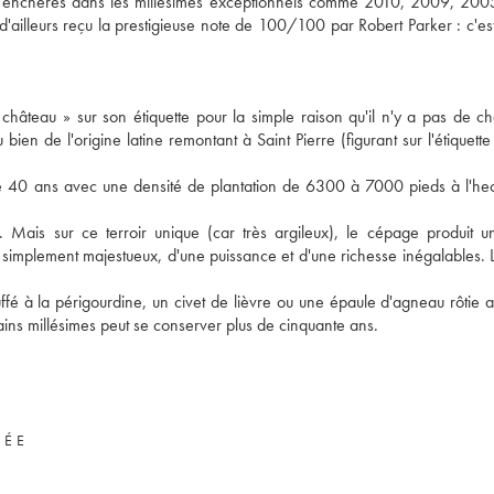
aux enchères dans les millésimes exceptionnels comme 2010, 2009, 20
illeurs reçu la prestigieuse note de 100/100 par Robert Parker : c'est
 château » sur son étiquette pour la simple raison qu'il n'y a pas de c
bien de l'origine latine remontant à Saint Pierre (figurant sur l'étiquette
e 40 ans avec une densité de plantation de 6300 à 7000 pieds à l'he
Mais sur ce terroir unique (car très argileux), le cépage produit u
 simplement majestueux, d'une puissance et d'une richesse inégalables. L
é à la périgourdine, un civet de lièvre ou une épaule d'agneau rôtie au
ins millésimes peut se conserver plus de cinquante ans.
VÉE