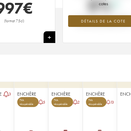
0%
997
€
cotes
Tendance à la hausse du millésime
(format 75cl)
DÉTAILS DE LA COTE
1942 en 2026 par rapport à 2025
+
E
ENCHÈRE
ENCHÈRE
ENCHÈRE
ENC
3
TVA
TVA
TVA
5
2
13
récupérable
récupérable
récupérable