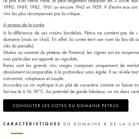
Le prix d'un Petrus varie, et peut largement dépasser les 3 000€ 
1990, 1989, 1982, 1961 ou encore 1945 et 1929. 9 d'entre eux ont d'a
vins les plus récompensés par la critique.
A propos de la cuvée
A la différence de ses voisins bordelais, Pétrus ne contient pas de «
domaine (mais un chai). En effet, la cuvée tient son nom du lieu-dit ou 
clés du paradis).
Situées au sommet du plateau de Pomerol, les vignes ont en moyenn
soin particulier est apporté au vignoble.
Rares sont les grands vins rouges composés uniquement de merlot. 
absolument incomparable à la profondeur sans égale. Il se révèle tout
concentré, voluptueux et souple.
Accordez ce vin mythique à un plat de caractère comme un faisan truff
Servez-le à 16-18°C. Au potentiel de garde fabuleux, ce vin dans certa
CONSULTER LES COTES DU DOMAINE PETRUS
CARACTÉRISTIQUES
DU DOMAINE & DE LA CU