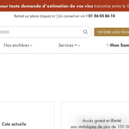
 pour toute demande d’estimation de vos vins
transmise entre le 
Retrait sur place
cliquez ici
|
Un conseil en vin ?
01 56 05 86 10
VENDRE MES VINS
Nos enchères
Services +
✨
Mon Som
Accès gratuit et illimité
Tendance actuelle de la cote
Cote actuelle
aux statistiques de plus de 150 