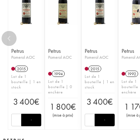
1955
1954
1953
1952
1951
1950
1949
1948
1947
1946
1945
1944
1943
1942
1941
1937
1934
1933
1929
1928
1924
1899
Petrus
Petrus
Petrus
Petrus
Pomerol AOC
Pomerol AOC
Pomerol AOC
Pomerol 
2015
2015
1994
1992
Lot de 1
Lot de 1
Lot de 1
Lot de 1
bouteille | 1 en
bouteille | 1 en
bouteille | 0
bouteille
stock
stock
enchère
enchère
3 400
€
3 400
€
1 800
€
1 17
(
mise à prix
)
(
mise à 