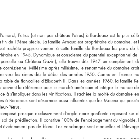
 Pomerol, Petrus (et non pas château Petrus) à Bordeaux est le plus cél
la fin du 19ème siècle. La famille Arnaud est propriétaire du domaine, et 
ubat rachète progressivement à cette famille de Bordeaux les parts de l
riétaire en 1945. Dynamique et consciente du potentiel exceptionnel de c
e parcelle au Château Gazin), elle trouve dès 1947 un complément id
le corrézienne. Millésime après millésime, le renommée du domaine croit
ne vers les cimes dès le début des années 1950. Connu en France mai
la table de fiançailles d'Elisabeth II. Dans les années 1960, la famille K
s devient la référence pour le marché américain et intègre le monde d
 à s'impliquer dans les vinifications. Il rachète la moitié du domaine e
illes à Bordeaux sont désormais aussi influentes que les Moueix qui possè
leur-Pétrus.
composé presque exclusivement d'argile noire gonflante reposant sur du
n sol de prédilection. Il constitue 100% de l'encépagement du vignoble. 
, et évidemment pas de blanc. Les vendanges sont manuelles et l'élevag