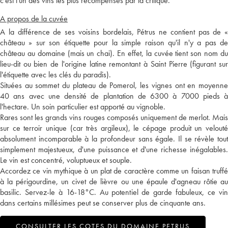
c'est l'un des vins les plus récompensés par la critique.
A propos de la cuvée
A la différence de ses voisins bordelais, Pétrus ne contient pas de «
château » sur son étiquette pour la simple raison qu'il n'y a pas de
château au domaine (mais un chai). En effet, la cuvée tient son nom du
lieu-dit ou bien de l'origine latine remontant à Saint Pierre (figurant sur
l'étiquette avec les clés du paradis).
Situées au sommet du plateau de Pomerol, les vignes ont en moyenne
40 ans avec une densité de plantation de 6300 à 7000 pieds à
l'hectare. Un soin particulier est apporté au vignoble.
Rares sont les grands vins rouges composés uniquement de merlot. Mais
sur ce terroir unique (car très argileux), le cépage produit un velouté
absolument incomparable à la profondeur sans égale. Il se révèle tout
simplement majestueux, d'une puissance et d'une richesse inégalables.
Le vin est concentré, voluptueux et souple.
Accordez ce vin mythique à un plat de caractère comme un faisan truffé
à la périgourdine, un civet de lièvre ou une épaule d'agneau rôtie au
basilic. Servez-le à 16-18°C. Au potentiel de garde fabuleux, ce vin
dans certains millésimes peut se conserver plus de cinquante ans.
CONSULTER LES COTES DU DOMAINE PETRUS