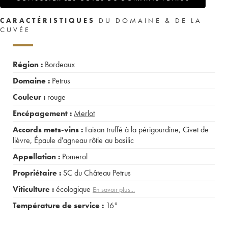
CARACTÉRISTIQUES
DU DOMAINE & DE LA
CUVÉE
Région :
Bordeaux
Domaine :
Petrus
Couleur :
rouge
Encépagement :
Merlot
Accords mets-vins :
Faisan truffé à la périgourdine
,
Civet de
lièvre
,
Épaule d'agneau rôtie au basilic
Appellation :
Pomerol
Propriétaire :
SC du Château Petrus
Viticulture :
écologique
En savoir plus...
Température de service :
16°