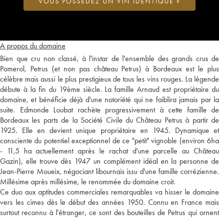
VOUS POSSÉDEZ UN VIN IDENTIQUE ?
A propos du domaine
Bien que cru non classé, à l'instar de l'ensemble des grands crus de
Pomerol, Petrus (et non pas château Petrus) à Bordeaux est le plus
célèbre mais aussi le plus prestigieux de tous les vins rouges. La légende
débute à la fin du 19ème siècle. La famille Arnaud est propriétaire du
domaine, et bénéficie déjà d'une notoriété qui ne faiblira jamais par la
suite. Edmonde Loubat rachète progressivement à cette famille de
Bordeaux les parts de la Société Civile du Château Petrus à partir de
1925. Elle en devient unique propriétaire en 1945. Dynamique et
consciente du potentiel exceptionnel de ce "petit" vignoble (environ 6ha
- 11,5 ha actuellement après le rachat d'une parcelle au Château
Gazin), elle trouve dès 1947 un complément idéal en la personne de
Jean-Pierre Moueix, négociant libournais issu d'une famille corrézienne.
Millésime après millésime, le renommée du domaine croit.
Ce duo aux aptitudes commerciales remarquables va hisser le domaine
vers les cimes dès le début des années 1950. Connu en France mais
surtout reconnu à l'étranger, ce sont des bouteilles de Petrus qui ornent