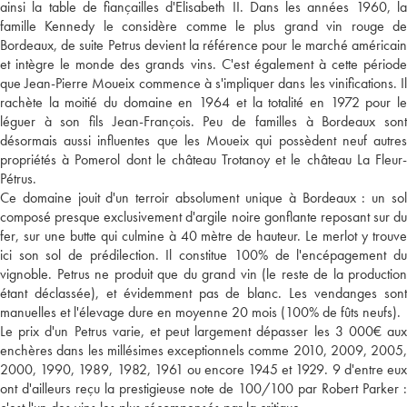
ainsi la table de fiançailles d'Elisabeth II. Dans les années 1960, la
famille Kennedy le considère comme le plus grand vin rouge de
Bordeaux, de suite Petrus devient la référence pour le marché américain
et intègre le monde des grands vins. C'est également à cette période
que Jean-Pierre Moueix commence à s'impliquer dans les vinifications. Il
rachète la moitié du domaine en 1964 et la totalité en 1972 pour le
léguer à son fils Jean-François. Peu de familles à Bordeaux sont
désormais aussi influentes que les Moueix qui possèdent neuf autres
propriétés à Pomerol dont le château Trotanoy et le château La Fleur-
Pétrus.
Ce domaine jouit d'un terroir absolument unique à Bordeaux : un sol
composé presque exclusivement d'argile noire gonflante reposant sur du
fer, sur une butte qui culmine à 40 mètre de hauteur. Le merlot y trouve
ici son sol de prédilection. Il constitue 100% de l'encépagement du
vignoble. Petrus ne produit que du grand vin (le reste de la production
étant déclassée), et évidemment pas de blanc. Les vendanges sont
manuelles et l'élevage dure en moyenne 20 mois (100% de fûts neufs).
Le prix d'un Petrus varie, et peut largement dépasser les 3 000€ aux
enchères dans les millésimes exceptionnels comme 2010, 2009, 2005,
2000, 1990, 1989, 1982, 1961 ou encore 1945 et 1929. 9 d'entre eux
ont d'ailleurs reçu la prestigieuse note de 100/100 par Robert Parker :