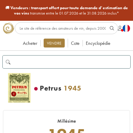
🚚
Vendeurs :
transport offert pour toute demande d’estimation de
vos vins
transmise entre le 01.07.2026 et le 31.08.2026 inclus*
Acheter
Cote
Encyclopédie
VENDRE
Petrus
1945
Millésime