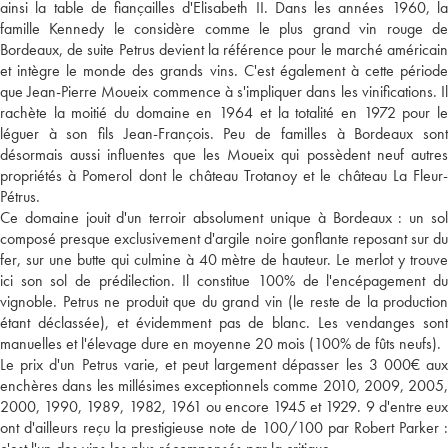
ainsi la table de fiançailles d'Elisabeth II. Dans les années 1960, la
famille Kennedy le considère comme le plus grand vin rouge de
Bordeaux, de suite Petrus devient la référence pour le marché américain
et intègre le monde des grands vins. C'est également à cette période
que Jean-Pierre Moueix commence à s'impliquer dans les vinifications. Il
rachète la moitié du domaine en 1964 et la totalité en 1972 pour le
léguer à son fils Jean-François. Peu de familles à Bordeaux sont
désormais aussi influentes que les Moueix qui possèdent neuf autres
propriétés à Pomerol dont le château Trotanoy et le château La Fleur-
Pétrus.
Ce domaine jouit d'un terroir absolument unique à Bordeaux : un sol
composé presque exclusivement d'argile noire gonflante reposant sur du
fer, sur une butte qui culmine à 40 mètre de hauteur. Le merlot y trouve
ici son sol de prédilection. Il constitue 100% de l'encépagement du
vignoble. Petrus ne produit que du grand vin (le reste de la production
étant déclassée), et évidemment pas de blanc. Les vendanges sont
manuelles et l'élevage dure en moyenne 20 mois (100% de fûts neufs).
Le prix d'un Petrus varie, et peut largement dépasser les 3 000€ aux
enchères dans les millésimes exceptionnels comme 2010, 2009, 2005,
2000, 1990, 1989, 1982, 1961 ou encore 1945 et 1929. 9 d'entre eux
ont d'ailleurs reçu la prestigieuse note de 100/100 par Robert Parker :