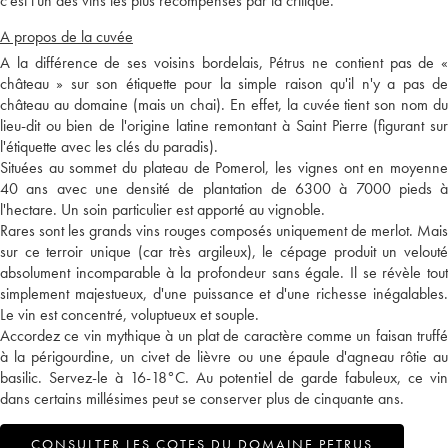
c'est l'un des vins les plus récompensés par la critique.
A propos de la cuvée
A la différence de ses voisins bordelais, Pétrus ne contient pas de «
château » sur son étiquette pour la simple raison qu'il n'y a pas de
château au domaine (mais un chai). En effet, la cuvée tient son nom du
lieu-dit ou bien de l'origine latine remontant à Saint Pierre (figurant sur
l'étiquette avec les clés du paradis).
Situées au sommet du plateau de Pomerol, les vignes ont en moyenne
40 ans avec une densité de plantation de 6300 à 7000 pieds à
l'hectare. Un soin particulier est apporté au vignoble.
Rares sont les grands vins rouges composés uniquement de merlot. Mais
sur ce terroir unique (car très argileux), le cépage produit un velouté
absolument incomparable à la profondeur sans égale. Il se révèle tout
simplement majestueux, d'une puissance et d'une richesse inégalables.
Le vin est concentré, voluptueux et souple.
Accordez ce vin mythique à un plat de caractère comme un faisan truffé
à la périgourdine, un civet de lièvre ou une épaule d'agneau rôtie au
basilic. Servez-le à 16-18°C. Au potentiel de garde fabuleux, ce vin
dans certains millésimes peut se conserver plus de cinquante ans.
CONSULTER LES COTES DU DOMAINE PETRUS