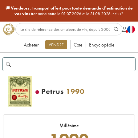
🚚
Vendeurs :
transport offert pour toute demande d’estimation de
vos vins
transmise entre le 01.07.2026 et le 31.08.2026 inclus*
Acheter
Cote
Encyclopédie
VENDRE
Petrus
1990
Millésime