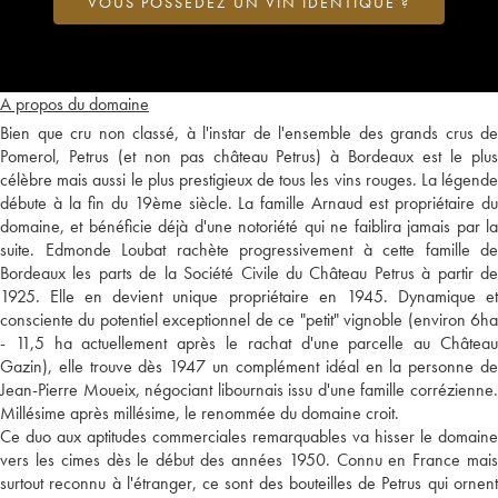
VOUS POSSÉDEZ UN VIN IDENTIQUE ?
A propos du domaine
Bien que cru non classé, à l'instar de l'ensemble des grands crus de
Pomerol, Petrus (et non pas château Petrus) à Bordeaux est le plus
célèbre mais aussi le plus prestigieux de tous les vins rouges. La légende
débute à la fin du 19ème siècle. La famille Arnaud est propriétaire du
domaine, et bénéficie déjà d'une notoriété qui ne faiblira jamais par la
suite. Edmonde Loubat rachète progressivement à cette famille de
Bordeaux les parts de la Société Civile du Château Petrus à partir de
1925. Elle en devient unique propriétaire en 1945. Dynamique et
consciente du potentiel exceptionnel de ce "petit" vignoble (environ 6ha
- 11,5 ha actuellement après le rachat d'une parcelle au Château
Gazin), elle trouve dès 1947 un complément idéal en la personne de
Jean-Pierre Moueix, négociant libournais issu d'une famille corrézienne.
Millésime après millésime, le renommée du domaine croit.
Ce duo aux aptitudes commerciales remarquables va hisser le domaine
vers les cimes dès le début des années 1950. Connu en France mais
surtout reconnu à l'étranger, ce sont des bouteilles de Petrus qui ornent