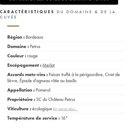
CARACTÉRISTIQUES
DU DOMAINE & DE LA
CUVÉE
Région :
Bordeaux
Domaine :
Petrus
Couleur :
rouge
Encépagement :
Merlot
Accords mets-vins :
Faisan truffé à la périgourdine
,
Civet de
lièvre
,
Épaule d'agneau rôtie au basilic
Appellation :
Pomerol
Propriétaire :
SC du Château Petrus
Viticulture :
écologique
En savoir plus...
Température de service :
16°