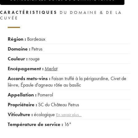
CARACTÉRISTIQUES
DU DOMAINE & DE LA
CUVÉE
Région :
Bordeaux
Domaine :
Petrus
Couleur :
rouge
Encépagement :
Merlot
Accords mets-vins :
Faisan truffé à la périgourdine
,
Civet de
lièvre
,
Épaule d'agneau rôtie au basilic
Appellation :
Pomerol
Propriétaire :
SC du Château Petrus
Viticulture :
écologique
En savoir plus...
Température de service :
16°