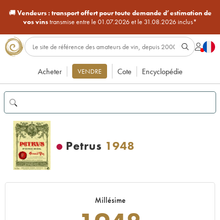
🚚
Vendeurs :
transport offert pour toute demande d’estimation de
vos vins
transmise entre le 01.07.2026 et le 31.08.2026 inclus*
Acheter
Cote
Encyclopédie
VENDRE
Petrus
1948
Millésime