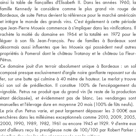
ainsi la table de fiançailles d'Elisabeth II. Dans les années 1960, la
famille Kennedy le considère comme le plus grand vin rouge de
Bordeaux, de suite Petrus devient la référence pour le marché américain
et intègre le monde des grands vins. C'est également à cette période
que Jean-Pierre Moueix commence à s'impliquer dans les vinifications. Il
rachète la moitié du domaine en 1964 et la totalité en 1972 pour le
léguer à son fils Jean-François. Peu de familles à Bordeaux sont
désormais aussi influentes que les Moueix qui possèdent neuf autres
propriétés à Pomerol dont le château Trotanoy et le château La Fleur-
Pétrus.
Ce domaine jouit d'un terroir absolument unique à Bordeaux : un sol
composé presque exclusivement d'argile noire gonflante reposant sur du
fer, sur une butte qui culmine à 40 mètre de hauteur. Le merlot y trouve
ici son sol de prédilection. Il constitue 100% de l'encépagement du
vignoble. Petrus ne produit que du grand vin (le reste de la production
étant déclassée), et évidemment pas de blanc. Les vendanges sont
manuelles et l'élevage dure en moyenne 20 mois (100% de fûts neufs).
Le prix d'un Petrus varie, et peut largement dépasser les 3 000€ aux
enchères dans les millésimes exceptionnels comme 2010, 2009, 2005,
2000, 1990, 1989, 1982, 1961 ou encore 1945 et 1929. 9 d'entre eux
ont d'ailleurs reçu la prestigieuse note de 100/100 par Robert Parker :