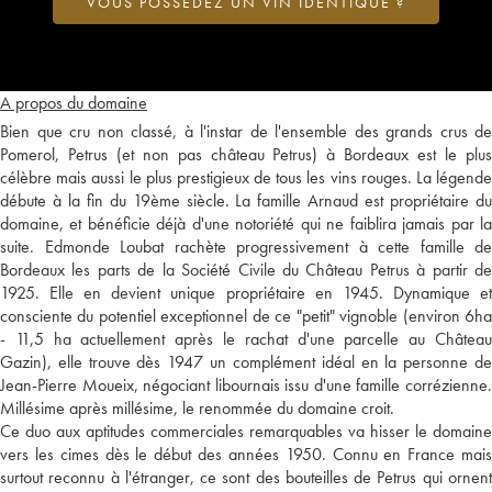
VOUS POSSÉDEZ UN VIN IDENTIQUE ?
A propos du domaine
Bien que cru non classé, à l'instar de l'ensemble des grands crus de
Pomerol, Petrus (et non pas château Petrus) à Bordeaux est le plus
célèbre mais aussi le plus prestigieux de tous les vins rouges. La légende
débute à la fin du 19ème siècle. La famille Arnaud est propriétaire du
domaine, et bénéficie déjà d'une notoriété qui ne faiblira jamais par la
suite. Edmonde Loubat rachète progressivement à cette famille de
Bordeaux les parts de la Société Civile du Château Petrus à partir de
1925. Elle en devient unique propriétaire en 1945. Dynamique et
consciente du potentiel exceptionnel de ce "petit" vignoble (environ 6ha
- 11,5 ha actuellement après le rachat d'une parcelle au Château
Gazin), elle trouve dès 1947 un complément idéal en la personne de
Jean-Pierre Moueix, négociant libournais issu d'une famille corrézienne.
Millésime après millésime, le renommée du domaine croit.
Ce duo aux aptitudes commerciales remarquables va hisser le domaine
vers les cimes dès le début des années 1950. Connu en France mais
surtout reconnu à l'étranger, ce sont des bouteilles de Petrus qui ornent