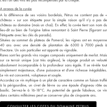
c'est l'un des vins les plus récompensés par la critique.
A propos de la cuvée
A la différence de ses voisins bordelais, Pétrus ne contient pas de «
château » sur son étiquette pour la simple raison qu'il n'y a pas de
château au domaine (mais un chai). En effet, la cuvée tient son nom du
lieu-dit ou bien de l'origine latine remontant à Saint Pierre (figurant sur
l'étiquette avec les clés du paradis).
Situées au sommet du plateau de Pomerol, les vignes ont en moyenne
40 ans avec une densité de plantation de 6300 à 7000 pieds à
l'hectare. Un soin particulier est apporté au vignoble.
Rares sont les grands vins rouges composés uniquement de merlot. Mais
sur ce terroir unique (car très argileux), le cépage produit un velouté
absolument incomparable à la profondeur sans égale. Il se révèle tout
simplement majestueux, d'une puissance et d'une richesse inégalables.
Le vin est concentré, voluptueux et souple.
Accordez ce vin mythique à un plat de caractère comme un faisan truffé
à la périgourdine, un civet de lièvre ou une épaule d'agneau rôtie au
basilic. Servez-le à 16-18°C. Au potentiel de garde fabuleux, ce vin
dans certains millésimes peut se conserver plus de cinquante ans.
CONSULTER LES COTES DU DOMAINE PETRUS