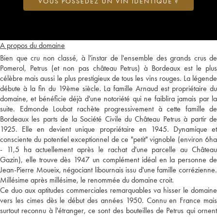
VOUS POSSÉDEZ UN VIN IDENTIQUE ?
A propos du domaine
Bien que cru non classé, à l'instar de l'ensemble des grands crus de
Pomerol, Petrus (et non pas château Petrus) à Bordeaux est le plus
célèbre mais aussi le plus prestigieux de tous les vins rouges. La légende
débute à la fin du 19ème siècle. La famille Arnaud est propriétaire du
domaine, et bénéficie déjà d'une notoriété qui ne faiblira jamais par la
suite. Edmonde Loubat rachète progressivement à cette famille de
Bordeaux les parts de la Société Civile du Château Petrus à partir de
1925. Elle en devient unique propriétaire en 1945. Dynamique et
consciente du potentiel exceptionnel de ce "petit" vignoble (environ 6ha
- 11,5 ha actuellement après le rachat d'une parcelle au Château
Gazin), elle trouve dès 1947 un complément idéal en la personne de
Jean-Pierre Moueix, négociant libournais issu d'une famille corrézienne.
Millésime après millésime, le renommée du domaine croit.
Ce duo aux aptitudes commerciales remarquables va hisser le domaine
vers les cimes dès le début des années 1950. Connu en France mais
surtout reconnu à l'étranger, ce sont des bouteilles de Petrus qui ornent