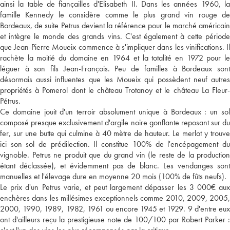
ainsi la table de fiançailles d'Elisabeth II. Dans les années 1960, la
famille Kennedy le considère comme le plus grand vin rouge de
Bordeaux, de suite Petrus devient la référence pour le marché américain
et intègre le monde des grands vins. C'est également à cette période
que Jean-Pierre Moueix commence à s'impliquer dans les vinifications. Il
rachète la moitié du domaine en 1964 et la totalité en 1972 pour le
léguer à son fils Jean-François. Peu de familles à Bordeaux sont
désormais aussi influentes que les Moueix qui possèdent neuf autres
propriétés à Pomerol dont le château Trotanoy et le château La Fleur-
Pétrus.
Ce domaine jouit d'un terroir absolument unique à Bordeaux : un sol
composé presque exclusivement d'argile noire gonflante reposant sur du
fer, sur une butte qui culmine à 40 mètre de hauteur. Le merlot y trouve
ici son sol de prédilection. Il constitue 100% de l'encépagement du
vignoble. Petrus ne produit que du grand vin (le reste de la production
étant déclassée), et évidemment pas de blanc. Les vendanges sont
manuelles et l'élevage dure en moyenne 20 mois (100% de fûts neufs).
Le prix d'un Petrus varie, et peut largement dépasser les 3 000€ aux
enchères dans les millésimes exceptionnels comme 2010, 2009, 2005,
2000, 1990, 1989, 1982, 1961 ou encore 1945 et 1929. 9 d'entre eux
ont d'ailleurs reçu la prestigieuse note de 100/100 par Robert Parker :