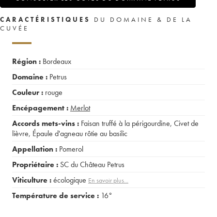
CARACTÉRISTIQUES
DU DOMAINE & DE LA
CUVÉE
Région :
Bordeaux
Domaine :
Petrus
Couleur :
rouge
Encépagement :
Merlot
Accords mets-vins :
Faisan truffé à la périgourdine
,
Civet de
lièvre
,
Épaule d'agneau rôtie au basilic
Appellation :
Pomerol
Propriétaire :
SC du Château Petrus
Viticulture :
écologique
En savoir plus...
Température de service :
16°