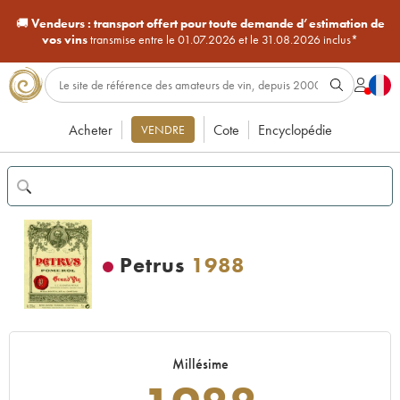
🚚
Vendeurs :
transport offert pour toute demande d’estimation de
vos vins
transmise entre le 01.07.2026 et le 31.08.2026 inclus*
Acheter
Cote
Encyclopédie
VENDRE
Petrus
1988
Millésime