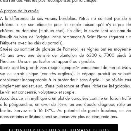
c'est l'un des vins les plus récompensés par la critique.
A propos de la cuvée
A la différence de ses voisins bordelais, Pétrus ne contient pas de «
château » sur son étiquette pour la simple raison qu'il n'y a pas de
château au domaine (mais un chai). En effet, la cuvée tient son nom du
lieu-dit ou bien de l'origine latine remontant à Saint Pierre (figurant sur
l'étiquette avec les clés du paradis).
Situées au sommet du plateau de Pomerol, les vignes ont en moyenne
40 ans avec une densité de plantation de 6300 à 7000 pieds à
l'hectare. Un soin particulier est apporté au vignoble.
Rares sont les grands vins rouges composés uniquement de merlot. Mais
sur ce terroir unique (car très argileux), le cépage produit un velouté
absolument incomparable à la profondeur sans égale. Il se révèle tout
simplement majestueux, d'une puissance et d'une richesse inégalables.
Le vin est concentré, voluptueux et souple.
Accordez ce vin mythique à un plat de caractère comme un faisan truffé
à la périgourdine, un civet de lièvre ou une épaule d'agneau rôtie au
basilic. Servez-le à 16-18°C. Au potentiel de garde fabuleux, ce vin
dans certains millésimes peut se conserver plus de cinquante ans.
CONSULTER LES COTES DU DOMAINE PETRUS