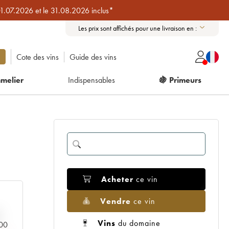
01.07.2026 et le 31.08.2026 inclus*
Les prix sont affichés pour une livraison en :
Cote des vins
Guide des vins
melier
Indispensables
🍇 Primeurs
Acheter
ce vin
Vendre
ce vin
Vins
du domaine
000