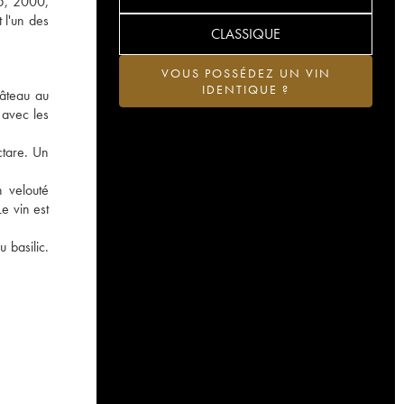
05, 2000,
 l'un des
CLASSIQUE
VOUS POSSÉDEZ UN VIN
IDENTIQUE ?
hâteau au
 avec les
ctare. Un
n velouté
e vin est
 basilic.