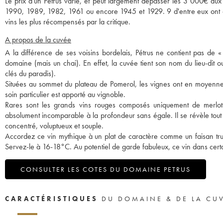
Le prix d'un Petrus varie, et peut largement dépasser les 3 000€ 
1990, 1989, 1982, 1961 ou encore 1945 et 1929. 9 d'entre eux ont d'a
vins les plus récompensés par la critique.
A propos de la cuvée
A la différence de ses voisins bordelais, Pétrus ne contient pas de «
domaine (mais un chai). En effet, la cuvée tient son nom du lieu-dit ou 
clés du paradis).
Situées au sommet du plateau de Pomerol, les vignes ont en moyenn
soin particulier est apporté au vignoble.
Rares sont les grands vins rouges composés uniquement de merlot. 
absolument incomparable à la profondeur sans égale. Il se révèle tout
concentré, voluptueux et souple.
Accordez ce vin mythique à un plat de caractère comme un faisan truff
Servez-le à 16-18°C. Au potentiel de garde fabuleux, ce vin dans certa
CONSULTER LES COTES DU DOMAINE PETRUS
CARACTÉRISTIQUES
DU DOMAINE & DE LA CU