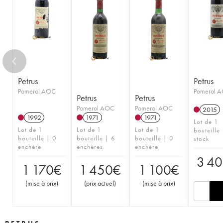
1955
1954
1953
1952
1951
1950
1949
1948
1947
1946
1945
1944
1943
1942
1941
1937
1934
1933
1929
1928
1924
1899
Petrus
Petrus
Pomerol AOC
Pomerol 
Petrus
Petrus
Pomerol AOC
Pomerol AOC
2015
1992
1971
1971
Lot de 1
Lot de 1
Lot de 1
Lot de 1
bouteille
bouteille | 0
bouteille | 6
bouteille | 0
stock
enchère
enchères
enchère
3 4
1 170
€
1 450
€
1 100
€
(
mise à prix
)
(
prix actuel
)
(
mise à prix
)