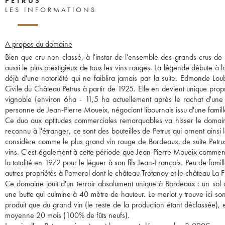
PETRUS
LES INFORMATIONS
A propos du domaine
Bien que cru non classé, à l'instar de l'ensemble des grands crus de
aussi le plus prestigieux de tous les vins rouges. La légende débute à 
déjà d'une notoriété qui ne faiblira jamais par la suite. Edmonde Lo
Civile du Château Petrus à partir de 1925. Elle en devient unique prop
vignoble (environ 6ha - 11,5 ha actuellement après le rachat d'un
personne de Jean-Pierre Moueix, négociant libournais issu d'une famil
Ce duo aux aptitudes commerciales remarquables va hisser le domai
reconnu à l'étranger, ce sont des bouteilles de Petrus qui ornent ainsi 
considère comme le plus grand vin rouge de Bordeaux, de suite Petru
vins. C'est également à cette période que Jean-Pierre Moueix commence
la totalité en 1972 pour le léguer à son fils Jean-François. Peu de fam
autres propriétés à Pomerol dont le château Trotanoy et le château La F
Ce domaine jouit d'un terroir absolument unique à Bordeaux : un sol 
une butte qui culmine à 40 mètre de hauteur. Le merlot y trouve ici so
produit que du grand vin (le reste de la production étant déclassée)
moyenne 20 mois (100% de fûts neufs).