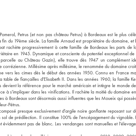
 Pomerol, Petrus (et non pas château Petrus) à Bordeaux est le plus cél
la fin du 19ème siècle. La famille Arnaud est propriétaire du domaine, et 
ubat rachète progressivement à cette famille de Bordeaux les parts de l
riétaire en 1945. Dynamique et consciente du potentiel exceptionnel de c
e parcelle au Château Gazin), elle trouve dès 1947 un complément id
le corrézienne. Millésime après millésime, le renommée du domaine croit
ne vers les cimes dès le début des années 1950. Connu en France mai
la table de fiançailles d'Elisabeth II. Dans les années 1960, la famille K
s devient la référence pour le marché américain et intègre le monde d
 à s'impliquer dans les vinifications. Il rachète la moitié du domaine e
illes à Bordeaux sont désormais aussi influentes que les Moueix qui possè
leur-Pétrus.
composé presque exclusivement d'argile noire gonflante reposant sur du
n sol de prédilection. Il constitue 100% de l'encépagement du vignoble. 
, et évidemment pas de blanc. Les vendanges sont manuelles et l'élevag