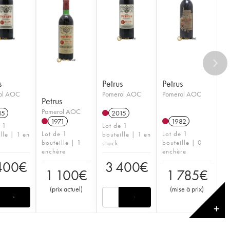
s
Petrus
Petrus
ol AOC
Pomerol AOC
Pomerol AOC
Petrus
Pomerol AOC
15
2015
1971
1982
e 1
Lot de 1
Lot de 1
Lot de 1
lle | 1 en
bouteille | 1 en
bouteille | 1
bouteille | 0
stock
enchère
enchère
400
€
3 400
€
1 100
€
1 785
€
(
prix actuel
)
(
mise à prix
)
✕