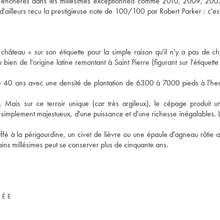
aux enchères dans les millésimes exceptionnels comme 2010, 2009, 20
illeurs reçu la prestigieuse note de 100/100 par Robert Parker : c'est
 château » sur son étiquette pour la simple raison qu'il n'y a pas de c
bien de l'origine latine remontant à Saint Pierre (figurant sur l'étiquette
e 40 ans avec une densité de plantation de 6300 à 7000 pieds à l'he
Mais sur ce terroir unique (car très argileux), le cépage produit u
 simplement majestueux, d'une puissance et d'une richesse inégalables. L
é à la périgourdine, un civet de lièvre ou une épaule d'agneau rôtie au
ins millésimes peut se conserver plus de cinquante ans.
VÉE