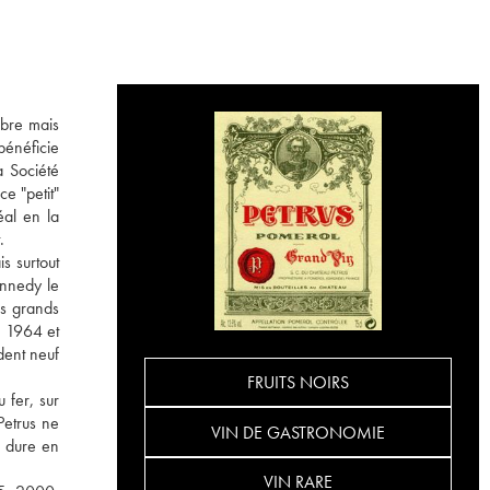
èbre mais
bénéficie
a Société
e "petit"
éal en la
.
s surtout
ennedy le
es grands
n 1964 et
dent neuf
FRUITS NOIRS
 fer, sur
Petrus ne
VIN DE GASTRONOMIE
e dure en
VIN RARE