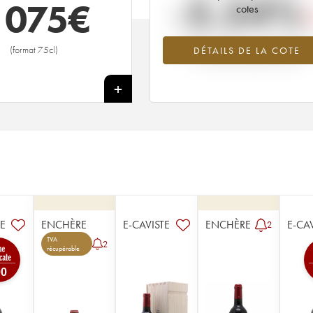
-5.54%
 075
€
cotes
Tendance à la baisse du millésime 2
(format 75cl)
DÉTAILS DE LA COTE
en 2026 par rapport à 2025
+
TE
ENCHÈRE
E-CAVISTE
ENCHÈRE
E-CA
2
TVA
2
récupérable
00