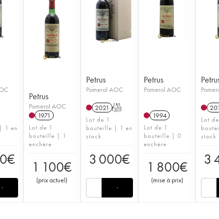
Petrus
Petrus
Petru
AOC
Pomerol AOC
Pomerol AOC
Pomer
Petrus
Pomerol AOC
2021
T
20
1971
1994
Lot de 1
Lot d
Lot de 1
Lot de 1
 | 1 en
bouteille | 1 en
boutei
bouteille | 1
bouteille | 0
stock
stock
enchère
enchère
00
€
3 000
€
3 
1 100
€
1 800
€
(
prix actuel
)
(
mise à prix
)