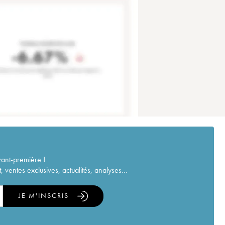
vant-première !
ventes exclusives, actualités, analyses...
JE M'INSCRIS