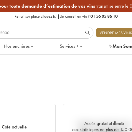
 pour toute demande d’estimation de vos vins
transmise entre le 
Retrait sur place
cliquez ici
|
Un conseil en vin ?
01 56 05 86 10
VENDRE MES VINS
Nos enchères
Services +
✨
Mon Som
Accès gratuit et illimité
Tendance actuelle de la cote
Cote actuelle
aux statistiques de plus de 150 