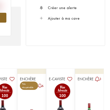
Créer une alerte
015
Ajouter à ma cave
VISTE
ENCHÈRE
E-CAVISTE
ENCHÈRE
3
TVA
6
récupérable
100
100