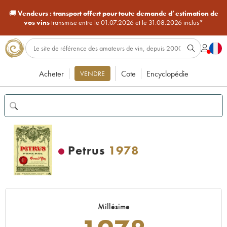
🚚
Vendeurs :
transport offert pour toute demande d’estimation de
vos vins
transmise entre le 01.07.2026 et le 31.08.2026 inclus*
Acheter
Cote
Encyclopédie
VENDRE
Petrus
1978
Millésime