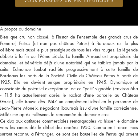
VOUS POSSÉDEZ UN VIN IDENTIQUE ?
A propos du domaine
Bien que cru non classé, à l'instar de l'ensemble des grands crus de
Pomerol, Petrus (et non pas château Petrus) à Bordeaux est le plus
célèbre mais aussi le plus prestigieux de tous les vins rouges. La légende
débute à la fin du 19ème siècle. La famille Arnaud est propriétaire du
domaine, et bénéficie déjà d'une notoriété qui ne faiblira jamais par la
suite. Edmonde Loubat rachète progressivement à cette famille de
Bordeaux les parts de la Société Civile du Château Petrus à partir de
1925. Elle en devient unique propriétaire en 1945. Dynamique et
consciente du potentiel exceptionnel de ce "petit" vignoble (environ 6ha
- 11,5 ha actuellement après le rachat d'une parcelle au Château
Gazin), elle trouve dès 1947 un complément idéal en la personne de
Jean-Pierre Moueix, négociant libournais issu d'une famille corrézienne.
Millésime après millésime, le renommée du domaine croit.
Ce duo aux aptitudes commerciales remarquables va hisser le domaine
vers les cimes dès le début des années 1950. Connu en France mais
surtout reconnu à l'étranger, ce sont des bouteilles de Petrus qui ornent