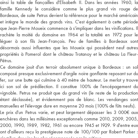
ainsi la table de fiançailles d'Elisabeth II. Dans les années 1960, la
famille Kennedy le considère comme le plus grand vin rouge de
Bordeaux, de suite Petrus devient la référence pour le marché américain
et intègre le monde des grands vins. C'est également à cette période
que Jean-Pierre Moueix commence à s'impliquer dans les vinifications. Il
rachète la moitié du domaine en 1964 et la totalité en 1972 pour le
léguer à son fils Jean-François. Peu de familles à Bordeaux sont
désormais aussi influentes que les Moueix qui possèdent neuf autres
propriétés à Pomerol dont le château Trotanoy et le château La Fleur-
Pétrus.
Ce domaine jouit d'un terroir absolument unique à Bordeaux : un sol
composé presque exclusivement d'argile noire gonflante reposant sur du
fer, sur une butte qui culmine à 40 mètre de hauteur. Le merlot y trouve
ici son sol de prédilection. Il constitue 100% de l'encépagement du
vignoble. Petrus ne produit que du grand vin (le reste de la production
étant déclassée), et évidemment pas de blanc. Les vendanges sont
manuelles et l'élevage dure en moyenne 20 mois (100% de fûts neufs).
Le prix d'un Petrus varie, et peut largement dépasser les 3 000€ aux
enchères dans les millésimes exceptionnels comme 2010, 2009, 2005,
2000, 1990, 1989, 1982, 1961 ou encore 1945 et 1929. 9 d'entre eux
ont d'ailleurs reçu la prestigieuse note de 100/100 par Robert Parker :