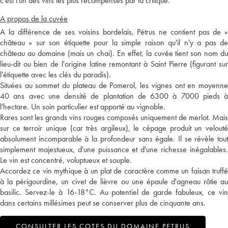
c'est l'un des vins les plus récompensés par la critique.
A propos de la cuvée
A la différence de ses voisins bordelais, Pétrus ne contient pas de «
château » sur son étiquette pour la simple raison qu'il n'y a pas de
château au domaine (mais un chai). En effet, la cuvée tient son nom du
lieu-dit ou bien de l'origine latine remontant à Saint Pierre (figurant sur
l'étiquette avec les clés du paradis).
Situées au sommet du plateau de Pomerol, les vignes ont en moyenne
40 ans avec une densité de plantation de 6300 à 7000 pieds à
l'hectare. Un soin particulier est apporté au vignoble.
Rares sont les grands vins rouges composés uniquement de merlot. Mais
sur ce terroir unique (car très argileux), le cépage produit un velouté
absolument incomparable à la profondeur sans égale. Il se révèle tout
simplement majestueux, d'une puissance et d'une richesse inégalables.
Le vin est concentré, voluptueux et souple.
Accordez ce vin mythique à un plat de caractère comme un faisan truffé
à la périgourdine, un civet de lièvre ou une épaule d'agneau rôtie au
basilic. Servez-le à 16-18°C. Au potentiel de garde fabuleux, ce vin
dans certains millésimes peut se conserver plus de cinquante ans.
CONSULTER LES COTES DU DOMAINE PETRUS