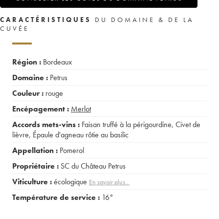
CARACTÉRISTIQUES
DU DOMAINE & DE LA
CUVÉE
Région :
Bordeaux
Domaine :
Petrus
Couleur :
rouge
Encépagement :
Merlot
Accords mets-vins :
Faisan truffé à la périgourdine
,
Civet de
lièvre
,
Épaule d'agneau rôtie au basilic
Appellation :
Pomerol
Propriétaire :
SC du Château Petrus
Viticulture :
écologique
En savoir plus...
Température de service :
16°