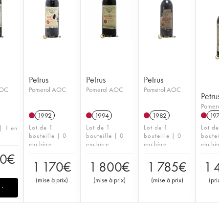
Petrus
Petrus
Petrus
AOC
Pomerol AOC
Pomerol AOC
Pomerol AOC
Petru
Pomer
1992
1994
1982
19
Lot de 1
Lot de 1
Lot de 1
Lot d
 | 1 en
bouteille | 0
bouteille | 0
bouteille | 0
boutei
enchère
enchère
enchère
enchè
00
€
1 170
€
1 800
€
1 785
€
1 
(
mise à prix
)
(
mise à prix
)
(
mise à prix
)
(
pri