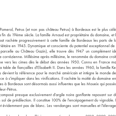
 Pomerol, Petrus (et non pas château Petrus) à Bordeaux est le plus cél
la fin du 19ème siècle. La famille Arnaud est propriétaire du domaine, et 
ubat rachète progressivement à cette famille de Bordeaux les parts de l
riétaire en 1945. Dynamique et consciente du potentiel exceptionnel de c
e parcelle au Château Gazin), elle trouve dès 1947 un complément id
le corrézienne. Millésime après millésime, le renommée du domaine croit
ne vers les cimes dès le début des années 1950. Connu en France mai
la table de fiançailles d'Elisabeth II. Dans les années 1960, la famille K
s devient la référence pour le marché américain et intègre le monde d
 à s'impliquer dans les vinifications. Il rachète la moitié du domaine e
illes à Bordeaux sont désormais aussi influentes que les Moueix qui possè
leur-Pétrus.
composé presque exclusivement d'argile noire gonflante reposant sur du
n sol de prédilection. Il constitue 100% de l'encépagement du vignoble. 
, et évidemment pas de blanc. Les vendanges sont manuelles et l'élevag