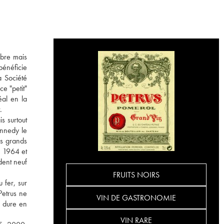
èbre mais
bénéficie
a Société
e "petit"
éal en la
.
s surtout
ennedy le
es grands
n 1964 et
dent neuf
FRUITS NOIRS
 fer, sur
Petrus ne
VIN DE GASTRONOMIE
e dure en
VIN RARE