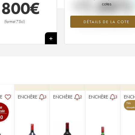
+1.66%
 800
€
cotes
Tendance à la hausse du millésime
(format 75cl)
DÉTAILS DE LA COTE
1966 en 2026 par rapport à 2025
+
TE
ENCHÈRE
ENCHÈRE
ENCHÈRE
ENC
3
2
3
TVA
récupé
00