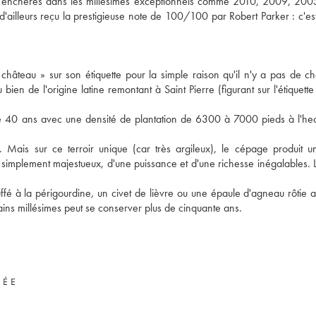
aux enchères dans les millésimes exceptionnels comme 2010, 2009, 20
illeurs reçu la prestigieuse note de 100/100 par Robert Parker : c'est
 château » sur son étiquette pour la simple raison qu'il n'y a pas de c
bien de l'origine latine remontant à Saint Pierre (figurant sur l'étiquette
e 40 ans avec une densité de plantation de 6300 à 7000 pieds à l'he
Mais sur ce terroir unique (car très argileux), le cépage produit u
 simplement majestueux, d'une puissance et d'une richesse inégalables. L
é à la périgourdine, un civet de lièvre ou une épaule d'agneau rôtie au
ins millésimes peut se conserver plus de cinquante ans.
VÉE