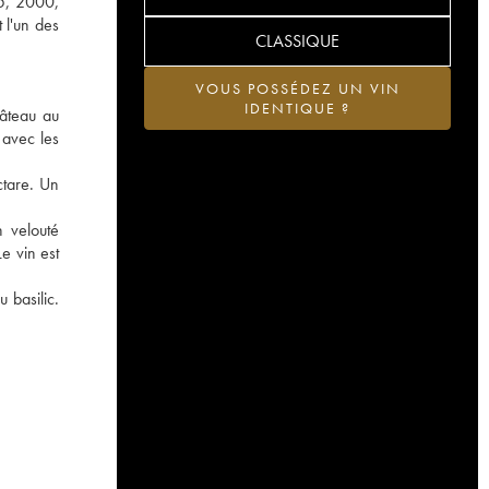
05, 2000,
 l'un des
CLASSIQUE
VOUS POSSÉDEZ UN VIN
IDENTIQUE ?
hâteau au
 avec les
ctare. Un
n velouté
e vin est
 basilic.