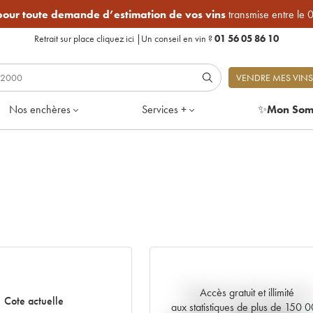
 pour toute demande d’estimation de vos vins
transmise entre le 
Retrait sur place
cliquez ici
|
Un conseil en vin ?
01 56 05 86 10
VENDRE MES VINS
Nos enchères
Services +
✨
Mon Som
Accès gratuit et illimité
Tendance actuelle de la cote
Cote actuelle
aux statistiques de plus de 150 