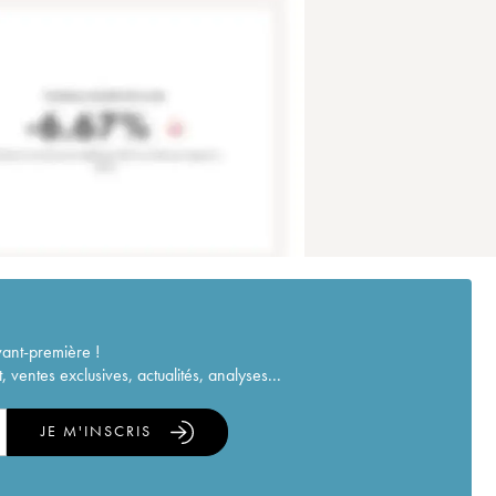
vant-première !
ventes exclusives, actualités, analyses...
JE M'INSCRIS