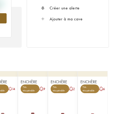
Créer une alerte
Ajouter à ma cave
HÈRE
ENCHÈRE
ENCHÈRE
ENCHÈRE
TVA
TVA
TVA
14
9
2
6
rable
récupérable
récupérable
récupérable