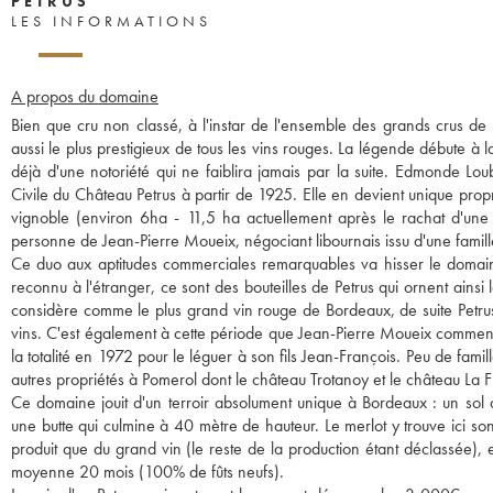
PETRUS
LES INFORMATIONS
A propos du domaine
Bien que cru non classé, à l'instar de l'ensemble des grands crus de
aussi le plus prestigieux de tous les vins rouges. La légende débute à 
déjà d'une notoriété qui ne faiblira jamais par la suite. Edmonde Lo
Civile du Château Petrus à partir de 1925. Elle en devient unique prop
vignoble (environ 6ha - 11,5 ha actuellement après le rachat d'un
personne de Jean-Pierre Moueix, négociant libournais issu d'une famil
Ce duo aux aptitudes commerciales remarquables va hisser le domai
reconnu à l'étranger, ce sont des bouteilles de Petrus qui ornent ainsi 
considère comme le plus grand vin rouge de Bordeaux, de suite Petru
vins. C'est également à cette période que Jean-Pierre Moueix commence
la totalité en 1972 pour le léguer à son fils Jean-François. Peu de fam
autres propriétés à Pomerol dont le château Trotanoy et le château La F
Ce domaine jouit d'un terroir absolument unique à Bordeaux : un sol 
une butte qui culmine à 40 mètre de hauteur. Le merlot y trouve ici so
produit que du grand vin (le reste de la production étant déclassée)
moyenne 20 mois (100% de fûts neufs).