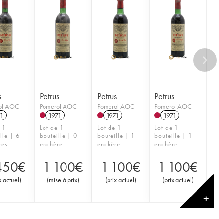
s
Petrus
Petrus
Petrus
ol AOC
Pomerol AOC
Pomerol AOC
Pomerol AOC
71
1971
1971
1971
e 1
Lot de 1
Lot de 1
Lot de 1
lle | 6
bouteille | 0
bouteille | 1
bouteille | 1
res
enchère
enchère
enchère
450
€
1 100
€
1 100
€
1 100
€
x actuel
)
(
mise à prix
)
(
prix actuel
)
(
prix actuel
)
✕