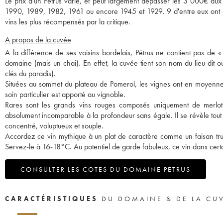
Le prix d'un Petrus varie, et peut largement dépasser les 3 000€ 
1990, 1989, 1982, 1961 ou encore 1945 et 1929. 9 d'entre eux ont d'a
vins les plus récompensés par la critique.
A propos de la cuvée
A la différence de ses voisins bordelais, Pétrus ne contient pas de «
domaine (mais un chai). En effet, la cuvée tient son nom du lieu-dit ou 
clés du paradis).
Situées au sommet du plateau de Pomerol, les vignes ont en moyenn
soin particulier est apporté au vignoble.
Rares sont les grands vins rouges composés uniquement de merlot. 
absolument incomparable à la profondeur sans égale. Il se révèle tout
concentré, voluptueux et souple.
Accordez ce vin mythique à un plat de caractère comme un faisan truff
Servez-le à 16-18°C. Au potentiel de garde fabuleux, ce vin dans certa
CONSULTER LES COTES DU DOMAINE PETRUS
CARACTÉRISTIQUES
DU DOMAINE & DE LA CU