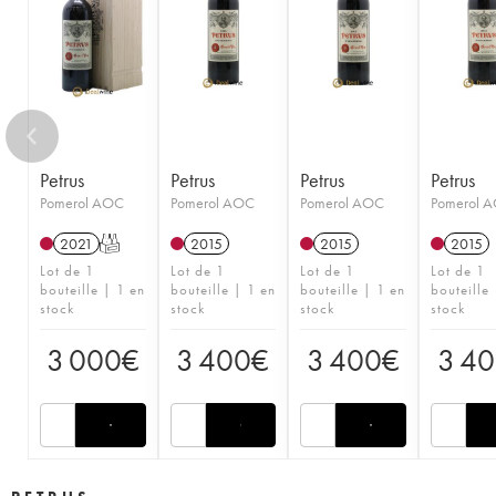
1955
1954
1953
1952
1951
1950
1949
1948
1947
1946
1945
1944
1943
1942
1941
1937
1934
1933
1929
1928
1924
1899
Petrus
Petrus
Petrus
Petrus
Pomerol AOC
Pomerol AOC
Pomerol AOC
Pomerol 
2021
T
2015
2015
2015
Lot de 1
Lot de 1
Lot de 1
Lot de 1
bouteille | 1 en
bouteille | 1 en
bouteille | 1 en
bouteille
stock
stock
stock
stock
3 000
€
3 400
€
3 400
€
3 4