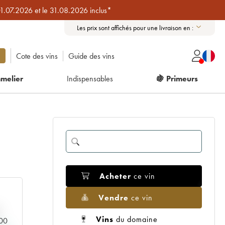
01.07.2026 et le 31.08.2026 inclus*
Les prix sont affichés pour une livraison en :
Cote des vins
Guide des vins
melier
Indispensables
🍇 Primeurs
Acheter
ce vin
Vendre
ce vin
Vins
du domaine
000