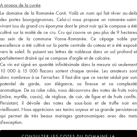
A propos de la cuvée
Le domaine de la Romanée-Conti. Voilà un nom qui fait rêver au-delà
des portes bourguignonnes. Celui-ci nous propose un romanée-saint-
vivant issu du grand cru éponyme dont le pinot noir qui le compose a été
cultivé sur la moitié de ce cru. Cru qui couvre un peu plus de 9 hectares
au sein de la commune Vosne-Romanée. Ce cépage noble par
excellence a été cultivé sur la partie centrale du coteau et a été exposé
vers le soleil. Ils puisent ses lettres de noblesse dans un sol profond et
parfaitement drainé qui se compose d'argile et de calcaire.
Ce vin est signé en quantité infinitésimale dans la mesure où seulement
10 000 à 15 000 flacons sortent chaque année. Les amateurs sont
donc nombreux à se l'arracher. Il faut dire que ce nectar séduit par son
potentiel de garde, son élégance, sa finesse et sa complexité
aromatique. De sa robe rubis, nous découvrons des notes de fruits noirs
(mûre, myrtille, cassis), de réglisse, de cuir, de figue et de fruits confits.
Persistant, il dévoile des notes de sous-bois et de truffe noir en
vieillissant. Nous apprécions ses tanins soyeux et sa grande persistance
qui permet de très beaux mariages gastronomiques avec des mets
d'exception.
CONSULTER LES COTES DU DOMAINE LA