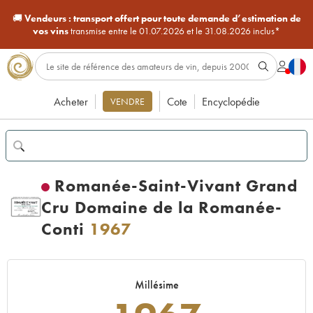
🚚
Vendeurs :
transport offert pour toute demande d’estimation de
vos vins
transmise entre le 01.07.2026 et le 31.08.2026 inclus*
Acheter
Cote
Encyclopédie
VENDRE
Romanée-Saint-Vivant Grand
Cru Domaine de la Romanée-
Conti
1967
Millésime