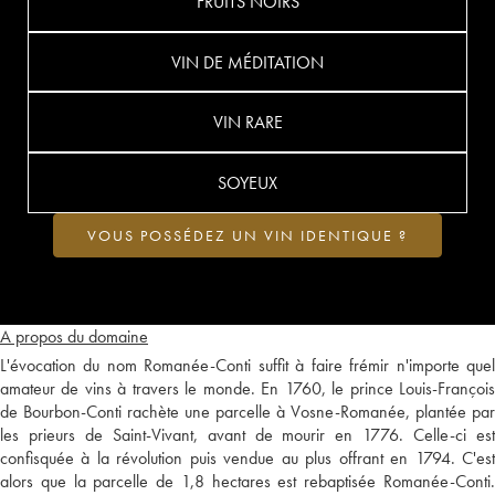
FRUITS NOIRS
VIN DE MÉDITATION
VIN RARE
SOYEUX
VOUS POSSÉDEZ UN VIN IDENTIQUE ?
A propos du domaine
L'évocation du nom Romanée-Conti suffit à faire frémir n'importe quel
amateur de vins à travers le monde. En 1760, le prince Louis-François
de Bourbon-Conti rachète une parcelle à Vosne-Romanée, plantée par
les prieurs de Saint-Vivant, avant de mourir en 1776. Celle-ci est
confisquée à la révolution puis vendue au plus offrant en 1794. C'est
alors que la parcelle de 1,8 hectares est rebaptisée Romanée-Conti.