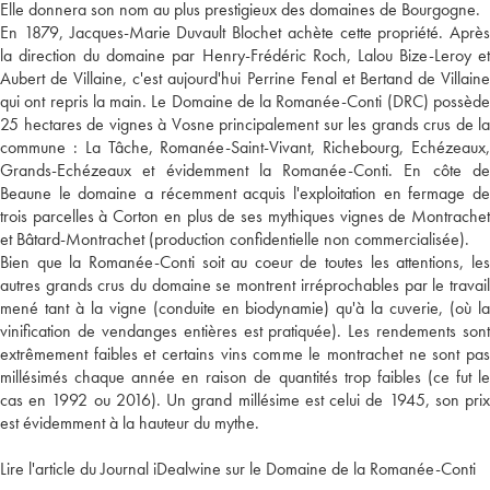
Elle donnera son nom au plus prestigieux des domaines de Bourgogne.
En 1879, Jacques-Marie Duvault Blochet achète cette propriété. Après
la direction du domaine par Henry-Frédéric Roch, Lalou Bize-Leroy et
Aubert de Villaine, c'est aujourd'hui Perrine Fenal et Bertand de Villaine
qui ont repris la main. Le Domaine de la Romanée-Conti (DRC) possède
25 hectares de vignes à Vosne principalement sur les grands crus de la
commune : La Tâche, Romanée-Saint-Vivant, Richebourg, Echézeaux,
Grands-Echézeaux et évidemment la Romanée-Conti. En côte de
Beaune le domaine a récemment acquis l'exploitation en fermage de
trois parcelles à Corton en plus de ses mythiques vignes de Montrachet
et Bâtard-Montrachet (production confidentielle non commercialisée).
Bien que la Romanée-Conti soit au coeur de toutes les attentions, les
autres grands crus du domaine se montrent irréprochables par le travail
mené tant à la vigne (conduite en biodynamie) qu'à la cuverie, (où la
vinification de vendanges entières est pratiquée). Les rendements sont
extrêmement faibles et certains vins comme le montrachet ne sont pas
millésimés chaque année en raison de quantités trop faibles (ce fut le
cas en 1992 ou 2016). Un grand millésime est celui de 1945, son prix
est évidemment à la hauteur du mythe.
Lire l'article du Journal iDealwine sur le Domaine de la Romanée-Conti