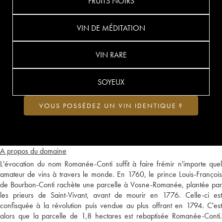
FRUITS NOIRS
VIN DE MÉDITATION
VIN RARE
SOYEUX
VOUS POSSÉDEZ UN VIN IDENTIQUE ?
A propos du domaine
L'évocation du nom Romanée-Conti suffit à faire frémir n'importe quel
amateur de vins à travers le monde. En 1760, le prince Louis-François
de Bourbon-Conti rachète une parcelle à Vosne-Romanée, plantée par
les prieurs de Saint-Vivant, avant de mourir en 1776. Celle-ci est
confisquée à la révolution puis vendue au plus offrant en 1794. C'est
alors que la parcelle de 1,8 hectares est rebaptisée Romanée-Conti.