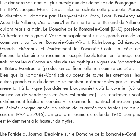
Elle donnera son nom au plus prestigieux des domaines de Bourgogne.
En 1879, Jacques-Marie Duvault Blochet achète cette propriété. Après
la direction du domaine par Henry-Frédéric Roch, Lalou Bize-Leroy et
Aubert de Villaine, c'est aujourd'hui Perrine Fenal et Bertand de Villaine
qui ont repris la main. Le Domaine de la Romanée-Conti (DRC) possède
25 hectares de vignes à Vosne principalement sur les grands crus de la
commune : La Tâche, Romanée-Saint-Vivant, Richebourg, Echézeaux,
Grands-Echézeaux et évidemment la Romanée-Conti. En côte de
Beaune le domaine a récemment acquis l'exploitation en fermage de
trois parcelles à Corton en plus de ses mythiques vignes de Montrachet
et Bâtard-Montrachet (production confidentielle non commercialisée).
Bien que la Romanée-Conti soit au coeur de toutes les attentions, les
autres grands crus du domaine se montrent irréprochables par le travail
mené tant à la vigne (conduite en biodynamie) qu'à la cuverie, (où la
vinification de vendanges entières est pratiquée). Les rendements sont
extrêmement faibles et certains vins comme le montrachet ne sont pas
millésimés chaque année en raison de quantités trop faibles (ce fut le
cas en 1992 ou 2016). Un grand millésime est celui de 1945, son prix
est évidemment à la hauteur du mythe.
Lire l'article du Journal iDealwine sur le Domaine de la Romanée-Conti