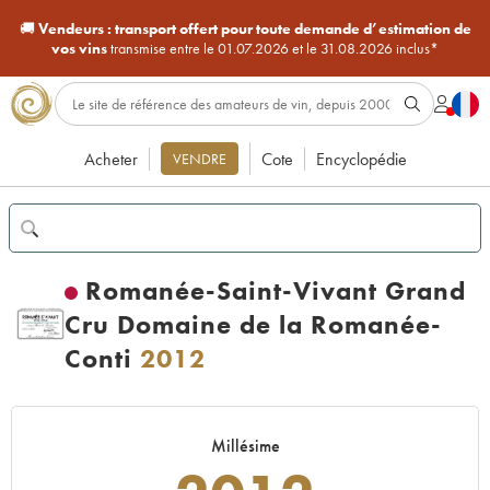
🚚
Vendeurs :
transport offert pour toute demande d’estimation de
vos vins
transmise entre le 01.07.2026 et le 31.08.2026 inclus*
Acheter
Cote
Encyclopédie
VENDRE
Romanée-Saint-Vivant Grand
Cru Domaine de la Romanée-
Conti
2012
Millésime