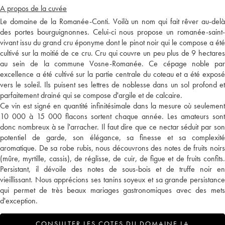
A propos de la cuvée
Le domaine de la Romanée-Conti. Voilà un nom qui fait rêver au-delà
des portes bourguignonnes. Celui-ci nous propose un romanée-saint-
vivant issu du grand cru éponyme dont le pinot noir qui le compose a été
cultivé sur la moitié de ce cru. Cru qui couvre un peu plus de 9 hectares
au sein de la commune Vosne-Romanée. Ce cépage noble par
excellence a été cultivé sur la partie centrale du coteau et a été exposé
vers le soleil. Ils puisent ses lettres de noblesse dans un sol profond et
parfaitement drainé qui se compose d'argile et de calcaire.
Ce vin est signé en quantité infinitésimale dans la mesure où seulement
10 000 à 15 000 flacons sortent chaque année. Les amateurs sont
donc nombreux à se l'arracher. Il faut dire que ce nectar séduit par son
potentiel de garde, son élégance, sa finesse et sa complexité
aromatique. De sa robe rubis, nous découvrons des notes de fruits noirs
(mûre, myrtille, cassis), de réglisse, de cuir, de figue et de fruits confits.
Persistant, il dévoile des notes de sous-bois et de truffe noir en
vieillissant. Nous apprécions ses tanins soyeux et sa grande persistance
qui permet de très beaux mariages gastronomiques avec des mets
d'exception.
CONSULTER LES COTES DU DOMAINE LA