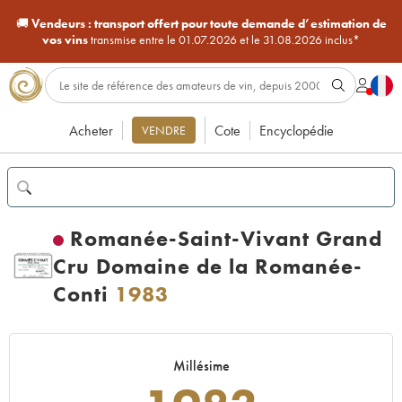
🚚
Vendeurs :
transport offert pour toute demande d’estimation de
vos vins
transmise entre le 01.07.2026 et le 31.08.2026 inclus*
Acheter
Cote
Encyclopédie
VENDRE
Romanée-Saint-Vivant Grand
Cru Domaine de la Romanée-
Conti
1983
Millésime