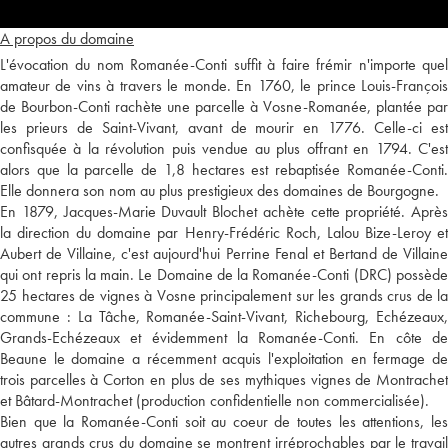
A propos du domaine
L'évocation du nom Romanée-Conti suffit à faire frémir n'importe quel
amateur de vins à travers le monde. En 1760, le prince Louis-François
de Bourbon-Conti rachète une parcelle à Vosne-Romanée, plantée par
les prieurs de Saint-Vivant, avant de mourir en 1776. Celle-ci est
confisquée à la révolution puis vendue au plus offrant en 1794. C'est
alors que la parcelle de 1,8 hectares est rebaptisée Romanée-Conti.
Elle donnera son nom au plus prestigieux des domaines de Bourgogne.
En 1879, Jacques-Marie Duvault Blochet achète cette propriété. Après
la direction du domaine par Henry-Frédéric Roch, Lalou Bize-Leroy et
Aubert de Villaine, c'est aujourd'hui Perrine Fenal et Bertand de Villaine
qui ont repris la main. Le Domaine de la Romanée-Conti (DRC) possède
25 hectares de vignes à Vosne principalement sur les grands crus de la
commune : La Tâche, Romanée-Saint-Vivant, Richebourg, Echézeaux,
Grands-Echézeaux et évidemment la Romanée-Conti. En côte de
Beaune le domaine a récemment acquis l'exploitation en fermage de
trois parcelles à Corton en plus de ses mythiques vignes de Montrachet
et Bâtard-Montrachet (production confidentielle non commercialisée).
Bien que la Romanée-Conti soit au coeur de toutes les attentions, les
autres grands crus du domaine se montrent irréprochables par le travail