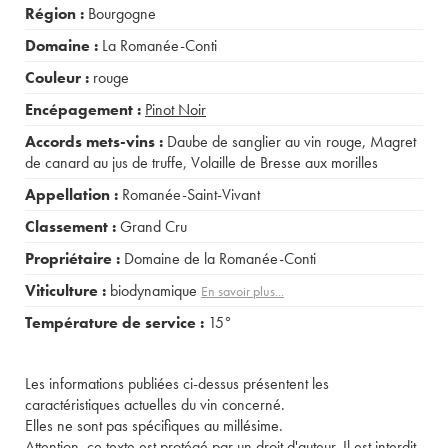
Région :
Bourgogne
Domaine :
La Romanée-Conti
Couleur :
rouge
Encépagement :
Pinot Noir
Accords mets-vins :
Daube de sanglier au vin rouge
,
Magret
de canard au jus de truffe
,
Volaille de Bresse aux morilles
Appellation :
Romanée-Saint-Vivant
Classement :
Grand Cru
Propriétaire :
Domaine de la Romanée-Conti
Viticulture :
biodynamique
En savoir plus...
Température de service :
15°
Les informations publiées ci-dessus présentent les
caractéristiques actuelles du vin concerné.
Elles ne sont pas spécifiques au millésime.
Attention, ce texte est protégé par un droit d'auteur. Il est interdit