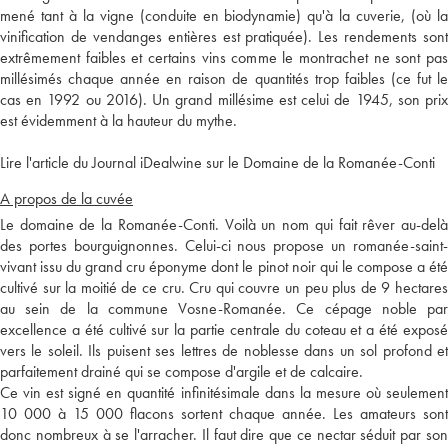
mené tant à la vigne (conduite en biodynamie) qu'à la cuverie, (où la
vinification de vendanges entières est pratiquée). Les rendements sont
extrêmement faibles et certains vins comme le montrachet ne sont pas
millésimés chaque année en raison de quantités trop faibles (ce fut le
cas en 1992 ou 2016). Un grand millésime est celui de 1945, son prix
est évidemment à la hauteur du mythe.
Lire l'article du Journal iDealwine sur le Domaine de la Romanée-Conti
A propos de la cuvée
Le domaine de la Romanée-Conti. Voilà un nom qui fait rêver au-delà
des portes bourguignonnes. Celui-ci nous propose un romanée-saint-
vivant issu du grand cru éponyme dont le pinot noir qui le compose a été
cultivé sur la moitié de ce cru. Cru qui couvre un peu plus de 9 hectares
au sein de la commune Vosne-Romanée. Ce cépage noble par
excellence a été cultivé sur la partie centrale du coteau et a été exposé
vers le soleil. Ils puisent ses lettres de noblesse dans un sol profond et
parfaitement drainé qui se compose d'argile et de calcaire.
Ce vin est signé en quantité infinitésimale dans la mesure où seulement
10 000 à 15 000 flacons sortent chaque année. Les amateurs sont
donc nombreux à se l'arracher. Il faut dire que ce nectar séduit par son