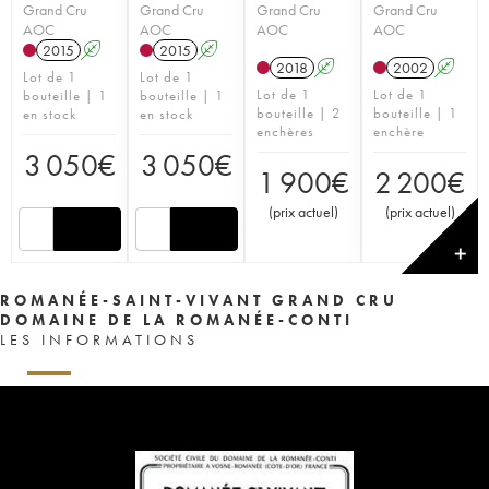
Grand Cru
Grand Cru
Grand Cru
Grand Cru
AOC
AOC
AOC
AOC
2015
A
2015
A
2018
A
2002
A
Lot de 1
Lot de 1
Lot de 1
Lot de 1
bouteille | 1
bouteille | 1
bouteille | 2
bouteille | 1
en stock
en stock
enchères
enchère
3 050
€
3 050
€
1 900
€
2 200
€
(
prix actuel
)
(
prix actuel
)
✕
ROMANÉE-SAINT-VIVANT GRAND CRU
DOMAINE DE LA ROMANÉE-CONTI
LES INFORMATIONS