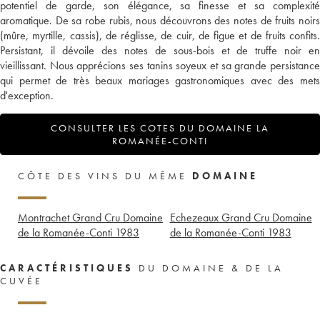
potentiel de garde, son élégance, sa finesse et sa complexité
aromatique. De sa robe rubis, nous découvrons des notes de fruits noirs
(mûre, myrtille, cassis), de réglisse, de cuir, de figue et de fruits confits.
Persistant, il dévoile des notes de sous-bois et de truffe noir en
vieillissant. Nous apprécions ses tanins soyeux et sa grande persistance
qui permet de très beaux mariages gastronomiques avec des mets
d'exception.
CONSULTER LES COTES DU DOMAINE LA
ROMANÉE-CONTI
CÔTE DES VINS DU MÊME
DOMAINE
Montrachet Grand Cru Domaine
Echezeaux Grand Cru Domaine
de la Romanée-Conti
1983
de la Romanée-Conti
1983
CARACTÉRISTIQUES
DU DOMAINE & DE LA
CUVÉE