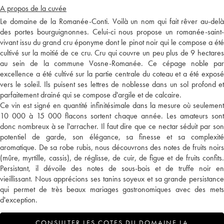
A propos de la cuvée
Le domaine de la Romanée-Conti. Voilà un nom qui fait rêver au-delà
des portes bourguignonnes. Celui-ci nous propose un romanée-saint-
vivant issu du grand cru éponyme dont le pinot noir qui le compose a été
cultivé sur la moitié de ce cru. Cru qui couvre un peu plus de 9 hectares
au sein de la commune Vosne-Romanée. Ce cépage noble par
excellence a été cultivé sur la partie centrale du coteau et a été exposé
vers le soleil. Ils puisent ses lettres de noblesse dans un sol profond et
parfaitement drainé qui se compose d'argile et de calcaire.
Ce vin est signé en quantité infinitésimale dans la mesure où seulement
10 000 à 15 000 flacons sortent chaque année. Les amateurs sont
donc nombreux à se l'arracher. Il faut dire que ce nectar séduit par son
potentiel de garde, son élégance, sa finesse et sa complexité
aromatique. De sa robe rubis, nous découvrons des notes de fruits noirs
(mûre, myrtille, cassis), de réglisse, de cuir, de figue et de fruits confits.
Persistant, il dévoile des notes de sous-bois et de truffe noir en
vieillissant. Nous apprécions ses tanins soyeux et sa grande persistance
qui permet de très beaux mariages gastronomiques avec des mets
d'exception.
CONSULTER LES COTES DU DOMAINE LA