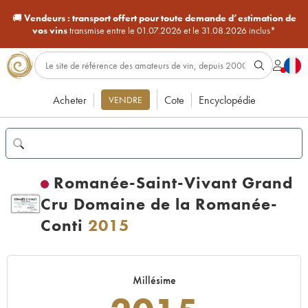
🚚
Vendeurs :
transport offert pour toute demande d’estimation de
vos vins
transmise entre le 01.07.2026 et le 31.08.2026 inclus*
Acheter
Cote
Encyclopédie
VENDRE
Romanée-Saint-Vivant Grand
Cru Domaine de la Romanée-
Conti
2015
Millésime