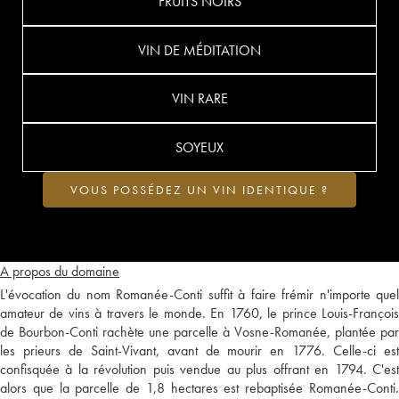
FRUITS NOIRS
VIN DE MÉDITATION
VIN RARE
SOYEUX
VOUS POSSÉDEZ UN VIN IDENTIQUE ?
A propos du domaine
L'évocation du nom Romanée-Conti suffit à faire frémir n'importe quel
amateur de vins à travers le monde. En 1760, le prince Louis-François
de Bourbon-Conti rachète une parcelle à Vosne-Romanée, plantée par
les prieurs de Saint-Vivant, avant de mourir en 1776. Celle-ci est
confisquée à la révolution puis vendue au plus offrant en 1794. C'est
alors que la parcelle de 1,8 hectares est rebaptisée Romanée-Conti.