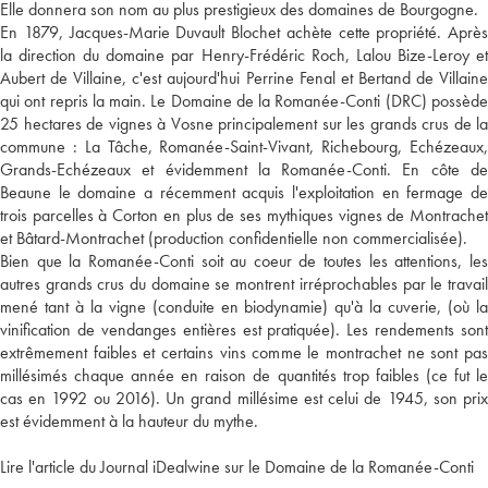
Elle donnera son nom au plus prestigieux des domaines de Bourgogne.
En 1879, Jacques-Marie Duvault Blochet achète cette propriété. Après
la direction du domaine par Henry-Frédéric Roch, Lalou Bize-Leroy et
Aubert de Villaine, c'est aujourd'hui Perrine Fenal et Bertand de Villaine
qui ont repris la main. Le Domaine de la Romanée-Conti (DRC) possède
25 hectares de vignes à Vosne principalement sur les grands crus de la
commune : La Tâche, Romanée-Saint-Vivant, Richebourg, Echézeaux,
Grands-Echézeaux et évidemment la Romanée-Conti. En côte de
Beaune le domaine a récemment acquis l'exploitation en fermage de
trois parcelles à Corton en plus de ses mythiques vignes de Montrachet
et Bâtard-Montrachet (production confidentielle non commercialisée).
Bien que la Romanée-Conti soit au coeur de toutes les attentions, les
autres grands crus du domaine se montrent irréprochables par le travail
mené tant à la vigne (conduite en biodynamie) qu'à la cuverie, (où la
vinification de vendanges entières est pratiquée). Les rendements sont
extrêmement faibles et certains vins comme le montrachet ne sont pas
millésimés chaque année en raison de quantités trop faibles (ce fut le
cas en 1992 ou 2016). Un grand millésime est celui de 1945, son prix
est évidemment à la hauteur du mythe.
Lire l'article du Journal iDealwine sur le Domaine de la Romanée-Conti