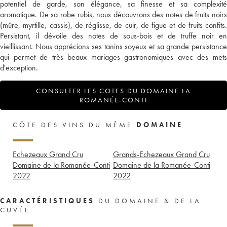
potentiel de garde, son élégance, sa finesse et sa complexité
aromatique. De sa robe rubis, nous découvrons des notes de fruits noirs
(mûre, myrtille, cassis), de réglisse, de cuir, de figue et de fruits confits.
Persistant, il dévoile des notes de sous-bois et de truffe noir en
vieillissant. Nous apprécions ses tanins soyeux et sa grande persistance
qui permet de très beaux mariages gastronomiques avec des mets
d'exception.
CONSULTER LES COTES DU DOMAINE LA
ROMANÉE-CONTI
CÔTE DES VINS DU MÊME
DOMAINE
Echezeaux Grand Cru
Grands-Echezeaux Grand Cru
Domaine de la Romanée-Conti
Domaine de la Romanée-Conti
2022
2022
CARACTÉRISTIQUES
DU DOMAINE & DE LA
CUVÉE