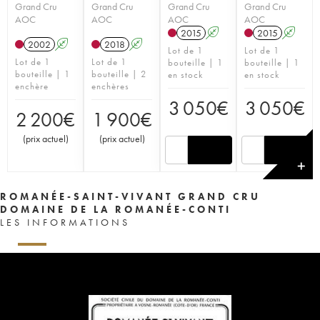
Grand Cru
Grand Cru
Grand Cru
Grand Cru
AOC
AOC
AOC
AOC
2015
A
2015
A
2002
A
2018
A
Lot de 1
Lot de 1
Lot de 1
Lot de 1
bouteille | 1
bouteille | 1
bouteille | 1
bouteille | 2
en stock
en stock
enchère
enchères
3 050
€
3 050
€
2 200
€
1 900
€
(
prix actuel
)
(
prix actuel
)
✕
ROMANÉE-SAINT-VIVANT GRAND CRU
DOMAINE DE LA ROMANÉE-CONTI
LES INFORMATIONS