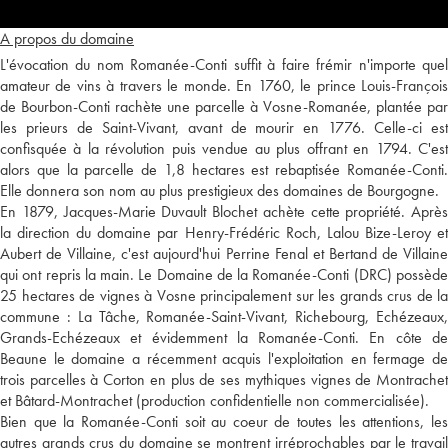
A propos du domaine
L'évocation du nom Romanée-Conti suffit à faire frémir n'importe quel
amateur de vins à travers le monde. En 1760, le prince Louis-François
de Bourbon-Conti rachète une parcelle à Vosne-Romanée, plantée par
les prieurs de Saint-Vivant, avant de mourir en 1776. Celle-ci est
confisquée à la révolution puis vendue au plus offrant en 1794. C'est
alors que la parcelle de 1,8 hectares est rebaptisée Romanée-Conti.
Elle donnera son nom au plus prestigieux des domaines de Bourgogne.
En 1879, Jacques-Marie Duvault Blochet achète cette propriété. Après
la direction du domaine par Henry-Frédéric Roch, Lalou Bize-Leroy et
Aubert de Villaine, c'est aujourd'hui Perrine Fenal et Bertand de Villaine
qui ont repris la main. Le Domaine de la Romanée-Conti (DRC) possède
25 hectares de vignes à Vosne principalement sur les grands crus de la
commune : La Tâche, Romanée-Saint-Vivant, Richebourg, Echézeaux,
Grands-Echézeaux et évidemment la Romanée-Conti. En côte de
Beaune le domaine a récemment acquis l'exploitation en fermage de
trois parcelles à Corton en plus de ses mythiques vignes de Montrachet
et Bâtard-Montrachet (production confidentielle non commercialisée).
Bien que la Romanée-Conti soit au coeur de toutes les attentions, les
autres grands crus du domaine se montrent irréprochables par le travail