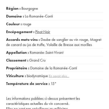
Région :
Bourgogne
Domaine :
La Romanée-Conti
Couleur :
rouge
Encépagement :
Pinot Noir
Accords mets-vins :
Daube de sanglier au vin rouge
,
Magret
de canard au jus de truffe
,
Volaille de Bresse aux morilles
Appellation :
Romanée-Saint-Vivant
Classement :
Grand Cru
Propriétaire :
Domaine de la Romanée-Conti
Viticulture :
biodynamique
En savoir plus...
Température de service :
15°
Les informations publiées ci-dessus présentent les
caractéristiques actuelles du vin concerné.
Elles ne sont pas spécifiques au millésime.