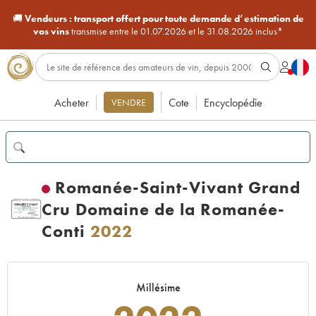
🚚
Vendeurs :
transport offert pour toute demande d’estimation de
vos vins
transmise entre le 01.07.2026 et le 31.08.2026 inclus*
Acheter
Cote
Encyclopédie
VENDRE
Romanée-Saint-Vivant Grand
Cru Domaine de la Romanée-
Conti
2022
Millésime