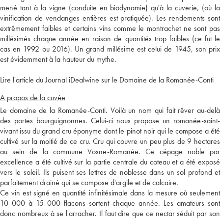
mené tant à la vigne (conduite en biodynamie) qu'à la cuverie, (où la
vinification de vendanges entières est pratiquée). Les rendements sont
extrêmement faibles et certains vins comme le montrachet ne sont pas
millésimés chaque année en raison de quantités trop faibles (ce fut le
cas en 1992 ou 2016). Un grand millésime est celui de 1945, son prix
est évidemment à la hauteur du mythe.
Lire l'article du Journal iDealwine sur le Domaine de la Romanée-Conti
A propos de la cuvée
Le domaine de la Romanée-Conti. Voilà un nom qui fait rêver au-delà
des portes bourguignonnes. Celui-ci nous propose un romanée-saint-
vivant issu du grand cru éponyme dont le pinot noir qui le compose a été
cultivé sur la moitié de ce cru. Cru qui couvre un peu plus de 9 hectares
au sein de la commune Vosne-Romanée. Ce cépage noble par
excellence a été cultivé sur la partie centrale du coteau et a été exposé
vers le soleil. Ils puisent ses lettres de noblesse dans un sol profond et
parfaitement drainé qui se compose d'argile et de calcaire.
Ce vin est signé en quantité infinitésimale dans la mesure où seulement
10 000 à 15 000 flacons sortent chaque année. Les amateurs sont
donc nombreux à se l'arracher. Il faut dire que ce nectar séduit par son