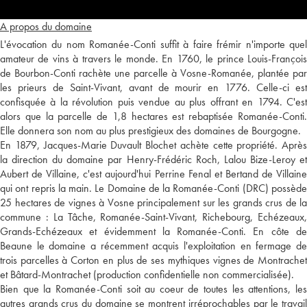
A propos du domaine
L'évocation du nom Romanée-Conti suffit à faire frémir n'importe quel
amateur de vins à travers le monde. En 1760, le prince Louis-François
de Bourbon-Conti rachète une parcelle à Vosne-Romanée, plantée par
les prieurs de Saint-Vivant, avant de mourir en 1776. Celle-ci est
confisquée à la révolution puis vendue au plus offrant en 1794. C'est
alors que la parcelle de 1,8 hectares est rebaptisée Romanée-Conti.
Elle donnera son nom au plus prestigieux des domaines de Bourgogne.
En 1879, Jacques-Marie Duvault Blochet achète cette propriété. Après
la direction du domaine par Henry-Frédéric Roch, Lalou Bize-Leroy et
Aubert de Villaine, c'est aujourd'hui Perrine Fenal et Bertand de Villaine
qui ont repris la main. Le Domaine de la Romanée-Conti (DRC) possède
25 hectares de vignes à Vosne principalement sur les grands crus de la
commune : La Tâche, Romanée-Saint-Vivant, Richebourg, Echézeaux,
Grands-Echézeaux et évidemment la Romanée-Conti. En côte de
Beaune le domaine a récemment acquis l'exploitation en fermage de
trois parcelles à Corton en plus de ses mythiques vignes de Montrachet
et Bâtard-Montrachet (production confidentielle non commercialisée).
Bien que la Romanée-Conti soit au coeur de toutes les attentions, les
autres grands crus du domaine se montrent irréprochables par le travail