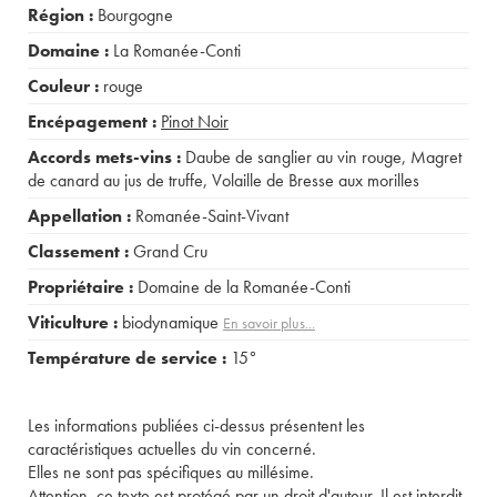
Région :
Bourgogne
Domaine :
La Romanée-Conti
Couleur :
rouge
Encépagement :
Pinot Noir
Accords mets-vins :
Daube de sanglier au vin rouge
,
Magret
de canard au jus de truffe
,
Volaille de Bresse aux morilles
Appellation :
Romanée-Saint-Vivant
Classement :
Grand Cru
Propriétaire :
Domaine de la Romanée-Conti
Viticulture :
biodynamique
En savoir plus...
Température de service :
15°
Les informations publiées ci-dessus présentent les
caractéristiques actuelles du vin concerné.
Elles ne sont pas spécifiques au millésime.
Attention, ce texte est protégé par un droit d'auteur. Il est interdit