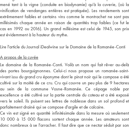
mené tant à la vigne (conduite en biodynamie) qu'à la cuverie, (où la
vinification de vendanges entières est pratiquée). Les rendements sont
extrêmement faibles et certains vins comme le montrachet ne sont pas
millésimés chaque année en raison de quantités trop faibles (ce fut le
cas en 1992 ou 2016). Un grand millésime est celui de 1945, son prix
est évidemment à la hauteur du mythe.
Lire l'article du Journal iDealwine sur le Domaine de la Romanée-Conti
A propos de la cuvée
Le domaine de la Romanée-Conti. Voilà un nom qui fait rêver au-delà
des portes bourguignonnes. Celui-ci nous propose un romanée-saint-
vivant issu du grand cru éponyme dont le pinot noir qui le compose a été
cultivé sur la moitié de ce cru. Cru qui couvre un peu plus de 9 hectares
au sein de la commune Vosne-Romanée. Ce cépage noble par
excellence a été cultivé sur la partie centrale du coteau et a été exposé
vers le soleil. Ils puisent ses lettres de noblesse dans un sol profond et
parfaitement drainé qui se compose d'argile et de calcaire.
Ce vin est signé en quantité infinitésimale dans la mesure où seulement
10 000 à 15 000 flacons sortent chaque année. Les amateurs sont
donc nombreux à se l'arracher. Il faut dire que ce nectar séduit par son