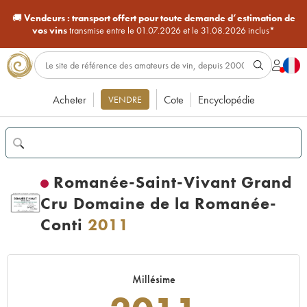
🚚
Vendeurs :
transport offert pour toute demande d’estimation de
vos vins
transmise entre le 01.07.2026 et le 31.08.2026 inclus*
Acheter
Cote
Encyclopédie
VENDRE
Romanée-Saint-Vivant Grand
Cru Domaine de la Romanée-
Conti
2011
Millésime