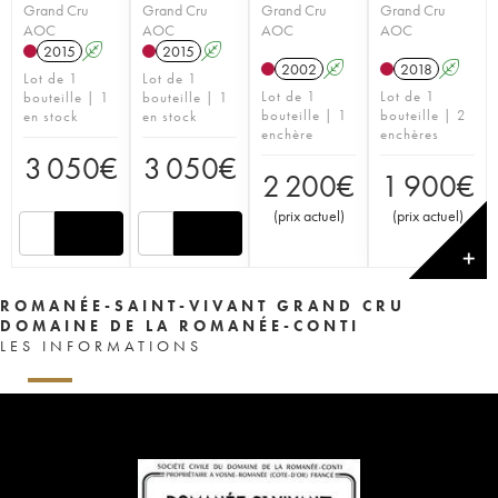
Grand Cru
Grand Cru
Grand Cru
Grand Cru
AOC
AOC
AOC
AOC
2015
A
2015
A
2002
A
2018
A
Lot de 1
Lot de 1
Lot de 1
Lot de 1
bouteille | 1
bouteille | 1
bouteille | 1
bouteille | 2
en stock
en stock
enchère
enchères
3 050
€
3 050
€
2 200
€
1 900
€
(
prix actuel
)
(
prix actuel
)
✕
ROMANÉE-SAINT-VIVANT GRAND CRU
DOMAINE DE LA ROMANÉE-CONTI
LES INFORMATIONS