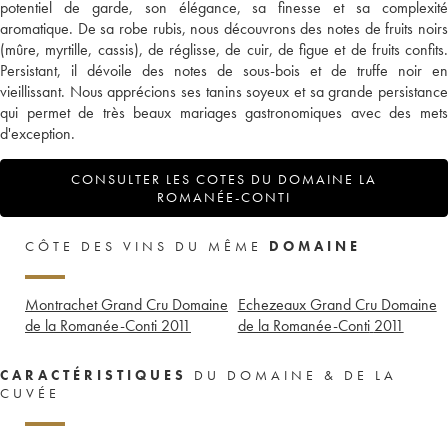
potentiel de garde, son élégance, sa finesse et sa complexité
aromatique. De sa robe rubis, nous découvrons des notes de fruits noirs
(mûre, myrtille, cassis), de réglisse, de cuir, de figue et de fruits confits.
Persistant, il dévoile des notes de sous-bois et de truffe noir en
vieillissant. Nous apprécions ses tanins soyeux et sa grande persistance
qui permet de très beaux mariages gastronomiques avec des mets
d'exception.
CONSULTER LES COTES DU DOMAINE LA
ROMANÉE-CONTI
CÔTE DES VINS DU MÊME
DOMAINE
Montrachet Grand Cru Domaine
Echezeaux Grand Cru Domaine
de la Romanée-Conti
2011
de la Romanée-Conti
2011
CARACTÉRISTIQUES
DU DOMAINE & DE LA
CUVÉE